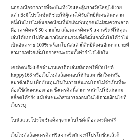
นอกเหนือจากการที่จะบันเทิงใจและลุ้นรางวัลใหญ่ได้ง่าย
แล้ว ยังมีโปรโมชั่นที่ช่วยให้ผู้เล่นได้รับสิทธิพิเศษล้นหลาม
หนึ่งในโปรโมชั่นยอดนิยมที่นักเดิมพันทุกคนไม่สมควรพลาด
คือ เครดิตฟรี 50 จากเว็บ สล็อตเครดิตฟรี แจกจริง ที่ให้คุณ
เล่นได้แบบไม่ต้องฝากเงินก่อนรวมทั้งยังมั่นอกมั่นใจได้ว่าไม่
เป็นอันตราย 100% พร้อมโบนัสแล้วก็สิทธิพิเศษอีกมากมายที่
สามารถช่วยเพิ่มโอกาสชนะรวมทั้งทำกำไรได้จริง
เครดิตฟรี50 คือจำนวนเครดิตเล่นสล็อตฟรีที่เว็บไซต์
happy168 หรือเว็บไซต์สล็อตมอบให้กับสมาชิกใหม่หรือ
สมาชิกเดิม เพื่อเป็นทุนเริ่มในการเล่นเกมโดยไม่จำเป็นที่จะ
ต้องใช้เงินตนเองก่อน ซึ่งเครดิตนี้สามารถนำไปใช้เล่นเกม
สล็อตได้จริง แม้เล่นชนะก็สามารถถอนเงินได้ตามเงื่อนไขที่
เว็บระบุ
โบนัสและโปรโมชั่นเด็ดๆจากเว็บไซต์สล็อตเครดิตฟรี
เว็บไซต์สล็อตเครดิตฟรีแจกจริงมักจะมีโปรโมชั่นแล้วก็