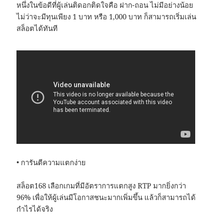
หนึ่งในข้อดีที่ผู้เล่นติดอกติดใจคือ ฝาก-ถอน ไม่มีอย่างน้อย
ไม่ว่าจะมีทุนเพียง 1 บาท หรือ 1,000 บาท ก็สามารถเริ่มเล่น
สล็อตได้ทันที
• การันตีความแตกง่าย
สล็อต168 เลือกเกมที่มีอัตราการแตกสูง RTP มากยิ่งกว่า
96% เพื่อให้ผู้เล่นมีโอกาสชนะมากเพิ่มขึ้น แล้วก็สามารถได้
กำไรได้จริง