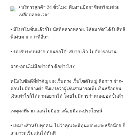
• บริการลูกค้า 24 ชั่วโมง: ทีมงานมืออาชีพพร้อมช่วย
เหลือตลอดเวลา
• มีโปรโมชั่นแล้วก็โบนัสที่หลากหลาย: ให้สมาชิกได้รับสิทธิ
พิเศษมากกว่าที่อื่นๆ
• รองรับระบบฝาก-ถอนออโต้: สบาย เร็ว ไม่ต้องรอนาน
ฝาก-ถอนไม่มีอย่างต่ำ ดีอย่างไร?
หนึ่งในข้อดีที่สำคัญของเว็บตรง เว็บไซต์ใหญ่ คือการ ฝาก-
ถอนไม่มีอย่างต่ำ ซึ่งแปลว่าผู้เล่นสามารถเพิ่มเงินหรือถอน
เงินเท่าไรก็ได้ตามอยากได้ โดยไม่มีการกำหนดยอดขั้นต่ำ
เหตุผลที่ฝาก-ถอนไม่มีอย่างน้อยมีคุณประโยชน์
• เหมาะสำหรับทุกคน: ไม่ว่าคุณจะมีทุนเยอะแยะหรือน้อย ก็
สามารถเริ่มเล่นได้ทันที