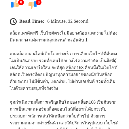
0
0
Read Time:
6 Minute, 32 Second
สล็อตเครดิตฟรี เว็บไซต์ตรงไม่มีอย่างน้อย แตกง่าย ไม่ต้อง
มีคนกลาง แค่ความสนุกสนานล้วน อันดับ 1
เกมสล็อตออนไลน์เติบโตอย่างเร็ว การเลือกเว็บไซต์ที่มั่นคง
ไม่เป็นอันตราย รวมทั้งเล่นได้อย่างไร้ความจำกัด เป็นสิ่งที่ผู้
เล่นให้ความเอาใจใส่เยอะที่สุด
สล็อต168
คือหนึ่งในเว็บไซต์
สล็อตเว็บตรงที่ตอบปัญหาทุกความอยากของนักปั่นสล็อต
ด้วยระบบ ไม่มีขั้นต่ำ, แตกง่าย, ไม่ผ่านเอเย่นต์ รวมทั้งเต็ม
ไปด้วยความสนุกที่จริงจริง
จุดกำเนิดรวมทั้งการเจริญเติบโตของ สล็อต168 เริ่มต้นจาก
การเป็นแพลตฟอร์มสล็อตออนไลน์ที่อยากได้ยกระดับ
ประสบการณ์การเล่นให้เหนือกว่าเว็บทั่วๆไป ด้วยการ
รวบรวมเกมจากค่ายชั้นนำ และให้บริการในรูปแบบ เว็บไซต์