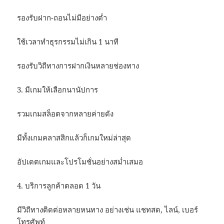
รองรับฝาก-ถอนไม่มีอย่างต่ำ
ใช้เวลาทำธุรกรรมไม่เกิน 1 นาที
รองรับวิถีทางการฝากเงินหลายช่องทาง
3. มีเกมให้เลือกนานัปการ
รวมเกมสล็อตจากหลายค่ายดัง
มีทั้งเกมคลาสสิกแล้วก็เกมใหม่ล่าสุด
อัปเดตเกมและโปรโมชั่นอย่างสม่ำเสมอ
4. บริการลูกค้าตลอด 1 วัน
มีวิถีทางติดต่อหลายหนทาง อย่างเช่น แชทสด, ไลน์, เบอร์
โทรศัพท์