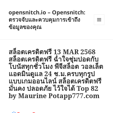
opensnitch.io – Opensnitch:
ตรวจจับและควบคุมการเข้าถึง
ข้อมูลของคุณ
เมนู
และวิด
เจ็ต
สล็อตเครดิตฟรี 13 MAR 2568
สล็อตเครดิตฟรี ฉ่ำใจชุ่มปอดกับ
โบนัสทุกชั่วโมง พีจีสล็อต วอลเล็ต
แอดมินดูแล 24 ช.ม.ครบทุกรูป
แบบเกมออนไลน์ สล็อตเครดิตฟรี
มั่นคง ปลอดภัย ไว้ใจได้ Top 82
by Maurine Potapp777.com