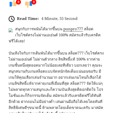
0
0
Read Time:
4 Minute, 55 Second
สนุกกับการพนันได้มากขึ้นบน
punpro777
สล็อต
เว็บไซต์ตรงไม่ผ่านเอเย่นต์ 100% สมัครแล้วรับเครดิต
ฟรีได้เลย!
บันเทิงใจกับการเดิมพันได้มากขึ้นบน สล็อต777 เว็บไซต์ตรง
ไม่ผ่านเอเย่นต์ ไม่ผ่านตัวกลาง ลิขสิทธิ์แท้ 100% จากค่าย
เกมชั้นหนึ่งสุดยอดมากไม่น้อยเลยทีเดียว บอกเลยว่า คุณจะ
สนุกสนานกับเกมสล็อตแบบจัดหนักจัดเต็มแน่นอนขอรับ มี
เกมให้คุณเลือกเล่นจำนวนมาก อยากเล่นเกมไหนก็เลือกได้
เกมลิขสิทธิ์แท้จากค่ายเกมที่เยี่ยมที่สุด สล็อต777 จัดให้แน่ๆ
ไม่พลาดทุกความสนุกและก็ความบันเทิงสุดติดอกติดใจ โปร
โมชั่นและก็กิจกรรมจัดเต็ม สมัครแล้วรับเครดิตฟรีได้ทันที
อีกด้วย ฝากถอนไม่มีอย่างต่ำ เล่นผ่านมือถือได้เลยโดยทันที
สิทธิพิเศษดีๆขนาดนี้ ห้ามพลาดโดยเด็ดขาดนะครับ มาสมัค