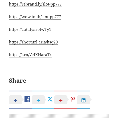
https://rebrand.ly/slot-pp777
https://wow.in.th/slot-pp777
https://cutt.ly/irotwTy1
https://shorturl.asia/ksq20
https://t.co/VeIXHaraTx
Share