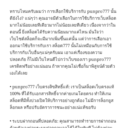
ทราบไหมครับผมว่า การเลือกใช้บริการกับ punpro777 นั้น
ดียังไง? แน่ๆว่า คุณอาจมีตัวเลือกในการใช้บริการเว็บสล็อต
มากไม่น้อยเลยทีเดียวมากไม่น้อยเลยทีเดียว เนื่องจากว่าใน
ตอนนี้ ยิ่งสล็อตได้รับความนิยมมากแค่ไหน มั่นใจว่า
เว็บไซต์สล็อตก็จะมีมากเพิ่มขึ้นแค่นั้น แต่ว่าการเลือกเอา
ออกมาใช้บริการกับเรา สล็อต777 นั้นไม่เหมือนกับการใช้
บริการกับเว็บอื่นๆแน่ๆครับผม เอาแค่เรื่องของความ
ปลอดภัย ก็ไม่มีเว็บไหนดีไปกว่าเว็บของเรา punpro777
เครดิตฟรีอย่างแน่นอน ถ้าหากคุณไม่เชื่อก็มาพิสูจน์ด้วยตัว
เองได้เลย
• punpro777 เว็บตรงลิขสิทธิ์แท้: เราเป็นสล็อตเว็บตรงแท้
100% ที่ได้รับเอกสารสิทธิ์จากค่ายเกมโดยตรง ทำให้เกม
สล็อตที่มีทั้งปวงเปิดให้บริการอย่างถูกต้อง ไม่มีการล็อกยูส
ล็อกผล หรือปรับอัตราการชนะอย่างแน่แท้ขอรับ
• ระบบฝากถอนที่ปลอดภัย: คุณสามารถทำรายการฝากถอน
ด้วยตัวเองผ่านระบบฝากถอนออโต้ได้ในทันที ไม่ต้องผ่าน