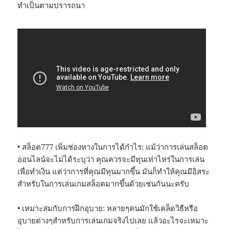
ทำเป็นตามปรารถนา
• สล็อต777 เพิ่มช่องทางในการได้กำไร: แม้ว่าการเล่นสล็อต
ออนไลน์จะไม่ได้ระบุว่า คุณควรจะมีทุนเท่าไหร่ในการเล่น
เพื่อทำเงิน แต่ว่าการที่คุณมีทุนมากขึ้น มันก็ทำให้คุณมีอิสระ
สำหรับในการเล่นเกมสล็อตมากขึ้นด้วยเช่นกันนะครับ
• เหมาะสมกับการฝึกอุบาย: หลายๆคนมักใช้เคล็ดวิธีหรือ
อุบายต่างๆสำหรับการเล่นเกมจริงไปเลย แล้วอะไรจะเหมาะ