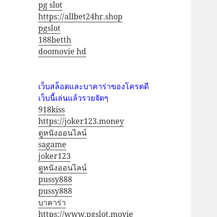
pg slot
https://allbet24hr.shop
pgslot
188betth
doomovie hd
เว็บสล็อตและบาคาร่าของโครตดี
เว็บนี้เล่นแล้วรวยจัดๆ
918kiss
https://joker123.money
ดูหนังออนไลน์
sagame
joker123
ดูหนังออนไลน์
pussy888
pussy888
บาคาร่า
https://www.pgslot.movie