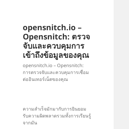
opensnitch.io –
Opensnitch: ตรวจ
จับและควบคุมการ
เข้าถึงข้อมูลของคุณ
opensnitch.io – Opensnitch:
การตรวจจับและควบคุมการเชื่อม
ต่ออินเทอร์เน็ตของคุณ
ความสำเร็จมักมากับการยินยอม
รับความผิดพลาดรวมทั้งการเรียนรู้
จากมัน