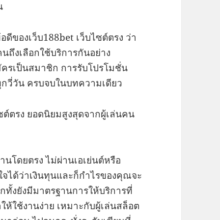
น
ดีของเว็บ188bet เว็บไซต์ตรง ว่า
คนถึงเลือกใช้บริการกันอย่าง
ัครเป็นสมาชิก การรับโปรโมชั่น
ุกวี่วัน ครบจบในบทความเดียว
ซต์ตรง ยอดนิยมสูงสุดจากผู้เล่นคน
งานโดยตรง ไม่ผ่านเอเย่นต์หรือ
มั่นใจได้ว่าเงินทุนและก็กำไรของคุณจะ
ีกทั้งยังมีมาตรฐานการให้บริการที่
ใช้งานง่าย เหมาะกับผู้เล่นสล็อต