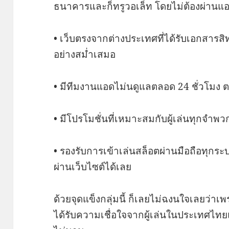
ธนาคารและก็ทรูวอเล็ท โดยไม่ต้องผ่านแอ
• เว็บตรงจากต่างประเทศที่ได้รับเอกสารส
อย่างสม่ำเสมอ
• มีทีมงานแอดไม่นดูแลตลอด 24 ชั่วโมง 
• มีโปรโมชั่นที่เหมาะสมกับผู้เล่นทุกจำพวก ท
• รองรับการเข้าเล่นสล็อตผ่านมือถือทุกร
ผ่านเว็บไซต์ได้เลย
ด้วยจุดแข็งกลุ่มนี้ ก็เลยไม่ฉงนใจเลยว่าเ
ได้รับความเชื่อใจจากผู้เล่นในประเทศไท