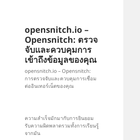
opensnitch.io –
Opensnitch: ตรวจ
จับและควบคุมการ
เข้าถึงข้อมูลของคุณ
opensnitch.io – Opensnitch:
การตรวจจับและควบคุมการเชื่อม
ต่ออินเทอร์เน็ตของคุณ
ความสำเร็จมักมากับการยินยอม
รับความผิดพลาดรวมทั้งการเรียนรู้
จากมัน