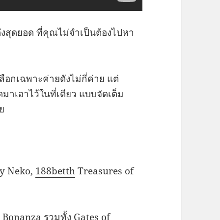
สุดยอด ที่คุณไม่จำเป็นต้องไปหา
ลือกเฉพาะค่ายดังไม่กี่ค่าย แต่
าเอาไว้ในที่เดียว แบบจัดเต็ม
าย
ky Neko,
188betth
Treasures of
 Bonanza รวมทั้ง Gates of