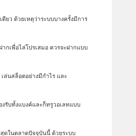
ียว ด้วยเหตุว่าระบบบางครั้งมีการ
ย่าฝากเพื่อไล่โปรเสมอ ควรจะฝากแบบ
ณ เล่นสล็อตอย่างมีกำไร และ
งรับทั้งแบงค์และก็ทรูวอเลทแบบ
ี่สุดในตลาดปัจจุบันนี้ ด้วยระบบ