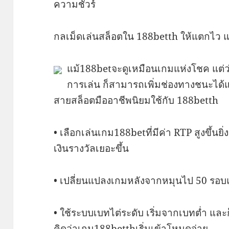
ความชัวร์
กลเม็ดเล่นสล็อตใน 188betth ให้แตกไว แต
แม้188betจะดูเหมือนเกมแห่งโชค แต่ว่
การเล่น ก็สามารถเพิ่มช่องทางชนะได้แบบ
สายสล็อตมืออาชีพนิยมใช้กับ 188betth
• เลือกเล่นเกม188betที่มีค่า RTP สูงขึ้นยิ
เงินรางวัลเยอะขึ้น
• เปลี่ยนแปลงเกมหลังจากหมุนไป 50 รอบ
• ใช้ระบบเบทไต่ระดับ เริ่มจากเบทต่ำ และก็
คิดว่าเกม188betthเริ่มเข้าโหมดจ่าย