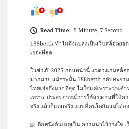
0
0
Read Time:
5 Minute, 7 Second
188betth ทำไมถึงแปลงเป็นเว็บสล็อตยอดน
เยอะที่สุด
ในช่วงปี 2025 ก่อนหน้านี้ แวดวงเกมสล็อ
มากมาย แม้กระนั้น
188betth
กลับทะยานขึ
ไทยเอ่ยถึงมากที่สุด ไม่ใช่แค่เพราะว่าเค้า
เพราะ ประสบการณ์การใช้แรงงานที่ให้ควา
จริง แล้วก็แตกจริง แบบที่คนใดกันแน่ได้ล
อีกหนึ่งต้นเหตุเป็น ความน่าไว้วางใจ เ