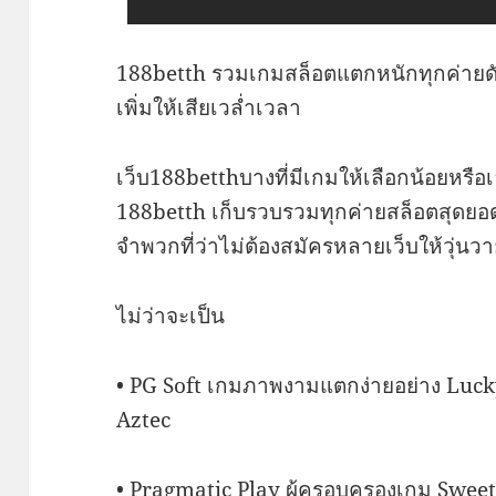
188betth รวมเกมสล็อตแตกหนักทุกค่ายดัง
เพิ่มให้เสียเวล่ำเวลา
เว็บ188betthบางที่มีเกมให้เลือกน้อยหรือเ
188betth เก็บรวบรวมทุกค่ายสล็อตสุดยอดม
จำพวกที่ว่าไม่ต้องสมัครหลายเว็บให้วุ่นว
ไม่ว่าจะเป็น
• PG Soft เกมภาพงามแตกง่ายอย่าง Luc
Aztec
• Pragmatic Play ผู้ครอบครองเกม Sweet