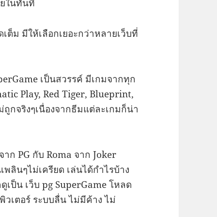
ลยในทันที
ต็ม มีให้เลือกเยอะกว่าหลายเว็บที่
uperGame เป็นสวรรค์ มีเกมจากทุก
matic Play, Red Tiger, Blueprint,
ูกจริงๆเนื่องจากธีมแต่ละเกมก็น่า
c จาก PG กับ Roma จาก Joker
นเพลินๆไม่เครียด เล่นได้กำไรบ้าง
อยากดูเป็น เว็บ pg SuperGame โหลด
วเตอร์ ระบบลื่น ไม่มีค้าง ไม่