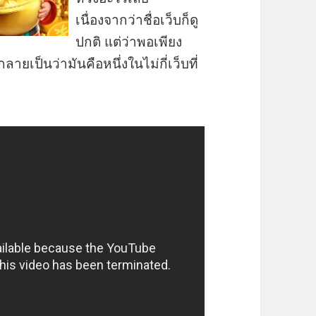
เนื่องจากว่าชื่อเว็บก็ดู
ปกติ แต่ว่าพอเพียง
เป็นว่ามันคือหนึ่งในไม่กี่เว็บที่