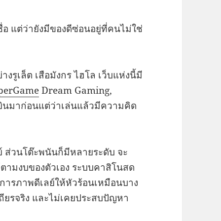
แต่ว่ายังมีของดีซ่อนอยู่ที่คนไม่ใช่
างรูเล็ต เสือมังกร ไฮโล เว็บแห่งนี้มี
uperGame
Dream Gaming,
ยินมาก่อนแต่ว่าเล่นแล้วมีความคิด
์ ส่วนโต๊ะพนันก็มีหลายระดับ จะ
ด้ตามงบของตัวเอง ระบบคาสิโนสด
าการภาพดีเลย์ให้หัวร้อนเหมือนบาง
นี้เสถียรจริง และไม่เคยประสบปัญหา