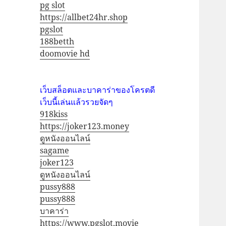
pg slot
https://allbet24hr.shop
pgslot
188betth
doomovie hd
เว็บสล็อตและบาคาร่าของโครตดี
เว็บนี้เล่นแล้วรวยจัดๆ
918kiss
https://joker123.money
ดูหนังออนไลน์
sagame
joker123
ดูหนังออนไลน์
pussy888
pussy888
บาคาร่า
https://www.pgslot.movie