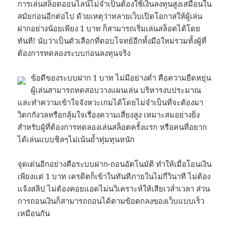
การเล่นสล็อตออนไลน์ไม่จำเป็นต้องใช้เงินลงทุนสูงเสมือนใน
สมัยก่อนอีกต่อไป ด้วยเหตุว่าหลายเว็บเปิดโอกาสให้ผู้เล่น
ฝากอย่างน้อยเพียง 1 บาท ก็สามารถเริ่มเล่นสล็อตได้โดย
ทันที! นับว่าเป็นตัวเลือกที่ตอบโจทย์อีกทั้งมือใหม่รวมทั้งผู้ที่
ต้องการทดลองระบบก่อนลงทุนจริง
ข้อดีของระบบฝาก 1 บาท ไม่มีอย่างต่ำ คือความยืดหยุ่น
ผู้เล่นสามารถทดสอบวางแผนเล่น บริหารงบประมาณ
และทำความเข้าใจจังหวะเกมได้โดยไม่จำเป็นที่จะต้องมา
วิตกกังวลหรือกลุ้มใจเรื่องความเสี่ยงสูง เหมาะสมอย่างยิ่ง
สำหรับผู้ที่ต้องการทดลองเล่นสล็อตครั้งแรก หรือคนที่อยาก
ได้เล่นแบบชิลๆไม่เน้นย้ำทุ่มทุนหนัก
จุดเด่นอีกอย่างคือระบบฝาก-ถอนอัตโนมัติ ทำให้เมื่อโอนเงิน
เพียงแต่ 1 บาท เครดิตก็เข้าในทันทีภายในไม่กี่วินาที ไม่ต้อง
แจ้งสลิป ไม่ต้องคอยแอดไม่นวิเคราะห์ให้เสียเวล่ำเวลา ส่วน
การถอนเงินก็สามารถถอนได้ตามข้อตกลงของเว็บแบบเร็ว
เหมือนกัน