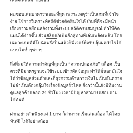
ผมชอบเล่นบาคาร่าเยอะที่สุด เพราะเหตุว่าเป็นเกมที่เข้าใจ
ง่าย ใช้การวิเคราะห์สถิติช่วยตัดสินใจได้ เว็บที่ดีจะมีหน้า
เรื่องราวผลย้อนหลังรวมทั้งระบบสถิติครบสมบูรณ์ ทำให้คิด
แผนได้ง่ายขึ้น ส่วน
สล็อต
ก็เป็นอีกลู่ทางที่เล่นเพลิดเพลิน โดย
เฉพาะเกมที่มีโบนัสฟรีสปินแล้วก็ฟีเจอร์พิเศษ ลุ้นผลกำไรได้
แบบไม่ซ้ำๆซากๆ
สิ่งที่ผมให้ความสำคัญที่สุดเป็น “ความปลอดภัย” สล็อต เว็บ
ตรงที่มีมาตรฐานจะใช้ระบบเข้ารหัสข้อมูล ทำให้มั่นอกมั่นใจ
ได้ว่าข้อมูลส่วนตัวและก็ธุรกรรมด้านการเงินไม่เป็นอันตราย
ไม่จำเป็นต้องกลุ้มใจเรื่องข้อมูลรั่วไหล ยิ่งกว่านั้นยังมีทีมงาน
ดูแลลูกค้าตลอด 24 ชั่วโมง เวลามีปัญหาสามารถสอบถาม
ได้ทันที
ฝากอย่างต่ำเพียงแค่ 1 บาท ก็สามารถเริ่มเล่นสล็อต ได้โดย
ทันที! ไม่มีอย่างน้อย