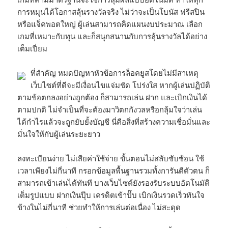
การหมุนได้โอกาสลุ้นรางวัลจริง ไม่ว่าจะเป็นโบนัส ฟรีสปิน
หรือแจ็คพอตใหญ่ ผู้เล่นสามารถคิดแผนงบประมาณ เลือก
เกมที่เหมาะกับทุน และก็สนุกสนานกับการลุ้นรางวัลได้อย่าง
เต็มเปี่ยม
ที่สำคัญ หมดปัญหาหัวข้อการล็อคยูสโดยไม่มีสาเหตุ
เว็บไซต์ที่ดีจะมีเงื่อนไขแจ่มชัด โปร่งใส หากผู้เล่นปฏิบัติ
ตามข้อตกลงอย่างถูกต้อง ก็สามารถเล่น ฝาก และเบิกเงินได้
ตามปกติ ไม่จำเป็นที่จะต้องมาวิตกกังวลหรือกลุ้มใจว่าเล่น
ได้กำไรแล้วจะถูกยับยั้งบัญชี นี่คือสิ่งที่สร้างความเชื่อมั่นและ
มั่นใจให้กับผู้เล่นระยะยาว
ลงทะเบียนง่าย ไม่เสียค่าใช้จ่าย ขั้นตอนไม่สลับซับซ้อน ใช้
เวลาเพียงไม่กี่นาที กรอกข้อมูลพื้นฐานรวมทั้งการันตีตัวตน ก็
สามารถเข้าเล่นได้ทันที บางเว็บไซต์ยังรองรับระบบอัตโนมัติ
เต็มรูปแบบ ฝากเงินปุ๊บ เครดิตเข้าปั๊บ เบิกเงินรวดเร็วทันใจ
ข้างในไม่กี่นาที ช่วยทำให้การเล่นต่อเนื่อง ไม่สะดุด