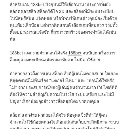
สำหรับเกม 188bet ปัจจุบันมีให้เลือกนานาประการทั้งยัง
สล็อตคลาสสิก สล็อตวิดีโอ 3D และสล็อตที่มีระบบระเบียบ
โบนัสฟรีสปิน แจ็คพอต หรือฟีพบร์พิเศษต่างๆแม้จะเริ่มด้วย
ทุนเพียงเล็กน้อย แต่หากคิดแผนดี เลือกเกมที่สมควร รวมทั้ง
ตั้งงบประมาณแจ้งชัด ก็สามารถสร้างช่องทางทำเงินได้เช่น
กัน
188bet แตกง่ายฝากถอนได้จริง
188bet
จบปัญหาเรื่องการ
ล็อคยูส ลงทะเบียนสมัครสมาชิกง่ายไม่มีค่าใช้จ่าย
ถ้าหากกล่าวถึงการเล่น สล็อต สิ่งที่ผู้เล่นไม่ค่อยสบายใจเยอะ
ที่สุดคงหนีไม่พ้นเรื่อง “แตกจริงไหม” และ “ถอนได้ใช่หรือ
ไม่” จากประสบการณ์ของผู้เล่นผู้คนจำนวนมาก เว็บไซต์ที่ดี
ต้องให้ความสำคัญกับความโปร่งใส ระบบเสถียร และไม่มี
ปัญหาเล็กๆน้อยๆอย่างการล็อคยูสโดยขาดเหตุผล
สล็อต แตกง่าย ฝากถอนได้จริง คือจุดแข็งที่ทำให้ผู้คน
จำนวนไม่ใช้น้อยตกลงใจเลือกเล่นกับเว็บประสิทธิภาพ ระบบ
เกมที่ตามมาตรฐานจะใช้การสุ่มผลแบบอัตโนมัติ ทำให้ทุก