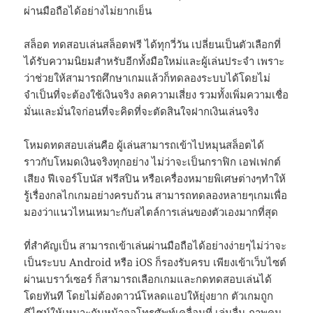
ผ่านมือถือได้อย่างไม่ยากเย็น
สล็อต ทดสอบเล่นสล็อตฟรี ได้ทุกวี่วัน เปลี่ยนเป็นตัวเลือกที่
ได้รับความนิยมสำหรับอีกทั้งมือใหม่และผู้เล่นประจำ เพราะ
ว่าช่วยให้สามารถศึกษาเกมแล้วก็ทดลองระบบได้โดยไม่
จำเป็นที่จะต้องใช้เงินจริง ลดความเสี่ยง รวมทั้งเพิ่มความเชื่อ
มั่นและมั่นใจก่อนที่จะคิดที่จะตัดสินใจฝากเงินเล่นจริง
โหมดทดสอบเล่นคือ ผู้เล่นสามารถเข้าไปหมุนสล็อตได้
ราวกับโหมดเงินจริงทุกอย่าง ไม่ว่าจะเป็นกราฟิก เอฟเฟกต์
เสียง ฟีเจอร์โบนัส ฟรีสปิน หรือเครื่องหมายพิเศษต่างๆทำให้
รู้เรื่องกลไกเกมอย่างครบถ้วน สามารถทดลองหลายๆเกมเพื่อ
มองว่าแนวไหนเหมาะกับสไตล์การเล่นของตัวเองมากที่สุด
ที่สำคัญเป็น สามารถเข้าเล่นผ่านมือถือได้อย่างง่ายๆไม่ว่าจะ
เป็นระบบ Android หรือ iOS ก็รองรับครบ เพียงเข้าเว็บไซต์
ผ่านเบราว์เซอร์ ก็สามารถเลือกเกมและกดทดสอบเล่นได้
โดยทันที โดยไม่ต้องดาวน์โหลดแอปให้ยุ่งยาก ตัวเกมถูก
ดีไซน์ให้เหมาะกับหน้าจอโทรศัพท์เคลื่อนที่ เล่นลื่น ภาพคม