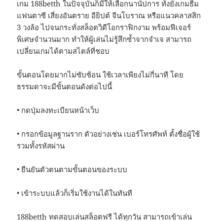
เกม 188betth ในปัจจุบันก็มีให้เลือกนานัปการ ทั้งยังเกมธีม
แฟนตาซี เสี่ยงอันตราย อียิปต์ จีนโบราณ หรือแนวคลาสสิก
3 วงล้อ ไปจนกระทั่งสล็อตวิดีโอกราฟิกงาม พร้อมฟีเจอร์
พิเศษจำนวนมาก ทำให้ผู้เล่นไม่รู้สึกซ้ำจากจำเจ สามารถ
เปลี่ยนเกมได้ตามสไตล์ที่ชอบ
ขั้นตอนโดยมากไม่ซับซ้อน ใช้เวลาเพียงไม่กี่นาที โดย
ธรรมดาจะมีขั้นตอนดังต่อไปนี้
• กดปุ่มลงทะเบียนหน้าเว็บ
• กรอกข้อมูลฐานราก ตัวอย่างเช่น เบอร์โทรศัพท์ ตั้งชื่อผู้ใช้
รวมทั้งรหัสผ่าน
• ยืนยันตัวตนตามขั้นตอนของระบบ
• เข้าระบบแล้วก็เริ่มใช้งานได้ในทันที
188betth ทดสอบเล่นสล็อตฟรี ได้ทุกวัน สามารถเข้าเล่น