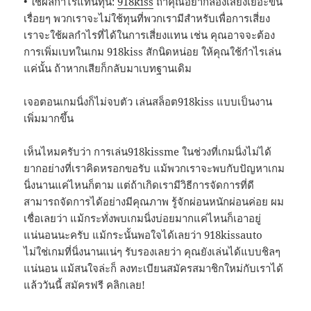
• ใช้ผลกำไรแทนทุน:
918kiss
ถ้าคุณอยากลองเสี่ยงเยอะขึ้น
เรื่อยๆ พวกเราจะไม่ใช้ทุนที่พวกเรามีสำหรับเพื่อการเสี่ยง
เราจะใช้ผลกำไรที่ได้ในการเสี่ยงแทน เช่น คุณอาจจะต้อง
การเพิ่มเบทในเกม 918kiss สักนิดหน่อย ให้คุณใช้กำไรเล่น
แค่นั้น ถ้าหากเสียก็กลับมาเบทฐานเดิม
เจอตอนเกมนิ่งก็ไม่จบตัว เล่นสล็อต918kiss แบบเป็นงาน
เพิ่มมากขึ้น
เห็นไหมครับว่า การเล่น918kissme ในช่วงที่เกมนิ่งไม่ได้
ยากอย่างที่เราคิดหรอกขอรับ แม้พวกเราจะพบกับปัญหาเกม
นิ่งนานแค่ไหนก็ตาม แต่ถ้าเกิดเรามีวิธีการจัดการที่ดี
สามารถจัดการได้อย่างมีคุณภาพ รู้จักผ่อนหนักผ่อนค่อย ผม
เชื่อเลยว่า แม้กระทั่งพบเกมนิ่งบ่อยมากแค่ไหนก็เอาอยู่
แน่นอนนะครับ แม้กระนั้นพอใจได้เลยว่า 918kissauto
ไม่ใช่เกมที่นิ่งนานแน่ๆ รับรองเลยว่า คุณยังเล่นได้แบบชิลๆ
แน่นอน แม้สนใจล่ะก็ ลงทะเบียนสมัครสมาชิกใหม่กับเราได้
แล้ววันนี้ สมัครฟรี คลิกเลย!