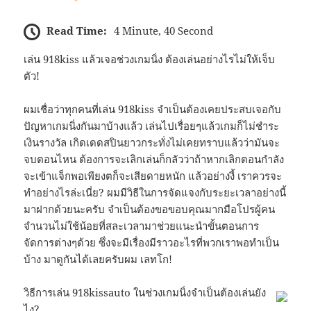
Read Time:
4 Minute, 40 Second
เล่น 918kiss แล้วเจอช่วงเกมนิ่ง ต้องเล่นอย่างไรไม่ให้เจ็บ
ตัว!
ผมเชื่อว่าทุกคนที่เล่น 918kiss จำเป็นต้องเคยประสบเจอกับ
ปัญหาเกมนิ่งกันมาบ้างแล้ว เล่นไปเรื่อยๆแล้วเกมก็ไม่ชำระ
เงินรางวัล เกิดเดดสปินยาวกระทั่งไม่เคยทราบแล้วว่ามันจะ
จบตอนไหน ต้องการจะเลิกเล่นก็กลัวว่าถ้าหากเลิกตอนกำลัง
จะเข้าแจ็กพอเพียงตก็จะเสียดายหนัก แล้วอย่างงี้ เราควรจะ
ทำอย่างไรล่ะเนี่ย? ผมมีวิธีในการจัดแจงกับระยะเวลาอย่างนี้
มาฝากด้วยนะครับ จำเป็นต้องขอขอบคุณมากมือโปรผู้คน
จำนวนไม่ใช้น้อยที่สละเวลามาช่วยแนะนำขั้นตอนการ
จัดการต่างๆด้วย ซึ่งจะมีเรื่องมีราวอะไรที่พวกเราพอทำเป็น
บ้าง มาดูกันได้เลยครับผม เลทโก!
วิธีการเล่น 918kissauto ในช่วงเกมนิ่งจำเป็นต้องเล่นยัง
ไง?