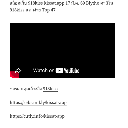
สล็อตเว็บ 918kiss kissat.app 17 มี.ค. 69 Blythe คาสิโน
918kiss แตกง่าย Top 47
ขอขอบคุณอ้างอิง
918kiss
https://rebrand.ly/kissat-app
https://cutly.info/kissat-app