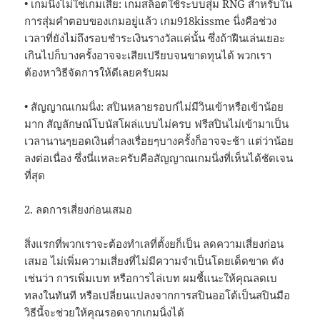
• เกมนิ่งไม่ใช่เกมเสีย: เกมสล็อตใช้ระบบสุ่ม RNG สำหรับใน
การสุ่มคำตอบของเกมอยู่แล้ว เกม918kissme นิ่งคือช่วง
เวลาที่ยังไม่ถึงรอบชำระเงินรางวัลแค่นั้น ซึ่งถ้าฝืนเล่นเยอะ
เกินไปก็บางครั้งอาจจะเสียเปรียบจนขาดทุนได้ พวกเรา
ต้องหาวิธีจัดการให้ดีเลยครับผม
• สัญญาณเกมนิ่ง: สปินหลายรอบก๋ไม่มีวินเข้าหรือเข้าน้อย
มาก สัญลักษณ์โบนัสโผล่แบบไม่ครบ ฟรีสปินไม่เข้ามาเป็น
เวลานานๆยอดเงินต่ำลงเรื่อยๆบางครั้งก็อาจจะช้า แต่ว่าน้อย
ลงต่อเนื่อง ซึ่งนี่แหละครับคือสัญญาณเกมนิ่งที่เห็นได้ชัดเจน
ที่สุด
2. ลดการเสี่ยงก่อนเสมอ
สิ่งแรกที่พวกเราจะต้องทำเลที่ตั้งยก็เป็น ลดความเสี่ยงก่อน
เสมอ ไม่เพิ่มความเสี่ยงที่ไม่มีความจำเป็นโดยเด็ดขาด ดัง
เช่นว่า การเพิ่มเบท หรือการไล่เบท ผมชี้แนะให้คุณลดเบ
ทลงในทันที หรือเปลี่ยนแปลงจากการสปินออโต้เป็นสปินมือ
วิธีนี้จะช่วยให้คุณรอดจากเกมนิ่งได้