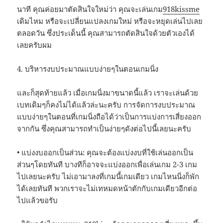
นาที คุณค่อยมาตัดสินใจใหม่ว่า คุณจะเล่นเกม
918kissme
เดิมไหม หรือจะเปลี่ยนแปลงเกมใหม่ หรือจะหยุดเล่นไปเลย
ตลอดวัน ซึ่งประเด็นนี้ คุณสามารถตัดสินใจด้วยตัวเองได้
เลยครับผม
4. บริหารงบประมาณแบบง่ายๆในตอนเกมนิ่ง
และก็สุดท้ายแล้ว เมื่อเกมนิ่งมาขนาดนี้แล้ว เราจะเล่นด้วย
เบทเดิมๆก็คงไม่ได้แล้วล่ะนะครับ การจัดการงบประมาณ
แบบง่ายๆในตอนที่เกมนิ่งถือได้ว่าเป็นการแบ่งการเสี่ยงออก
จากกัน ซึ่งคุณสามารถทำเป็นง่ายๆดังต่อไปนี้เลยนะครับ
• แบ่งงบออกเป็นส่วน: คุณจะต้องแบ่งงบที่ใช้เล่นออกเป็น
ส่วนๆโดยทันที บางทีก็อาจจะแบ่งออกเพื่อเล่นเกม 2-3 เกม
ไปเลยนะครับ ไม่เอามาลงที่เกมนี้เกมเดียว เกมไหนนิ่งก็พัก
ได้เลยทันที พวกเราจะไม่เทหมดหน้าตักกับเกมเดียวอีกต่อ
ไปแล้วขอรับ