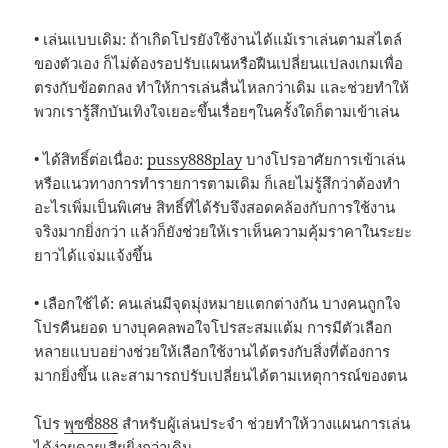
• เล่นแบบเดิม: ถ้าเกิดโปรยังใช้งานได้แม้เราเล่นตามสไตล์
ของตัวเอง ก็ไม่ต้องรอปรับแผนหรือฝืนเปลี่ยนแปลงเกมเพื่อ
ตรงกับข้อตกลง ทำให้การเล่นลื่นไหลกว่าเดิม และช่วยทำให้
พวกเรารู้สึกบันเทิงใจเยอะขึ้นเรื่อยๆในครั้งใดก็ตามเข้าเล่น
• ได้สิทธิ์ต่อเนื่อง:
pussy888play
บางโปรอาศัยการเข้าเล่น
หรือแนวทางการทำรายการตามเดิม ก็เลยไม่รู้สึกว่าต้องทำ
อะไรเพิ่มเป็นพิเศษ สิทธิ์ที่ได้รับจึงสอดคล้องกับการใช้งาน
จริงมากยิ่งกว่า แล้วก็ยังช่วยให้เราเห็นความคุ้มราคาในระยะ
ยาวได้แจ่มแจ้งขึ้น
• เลือกใช้ได้: คนเล่นมีจุดมุ่งหมายแตกต่างกัน บางคนถูกใจ
โปรคืนยอด บางบุคคลพอใจโปรสะสมแต้ม การมีตัวเลือก
หลายแบบอย่างช่วยให้เลือกใช้งานได้ตรงกับสิ่งที่ต้องการ
มากยิ่งขึ้น และสามารถปรับเปลี่ยนได้ตามเหตุการณ์ของตน
โปร
พุซซี่888
สำหรับผู้เล่นประจำ ช่วยทำให้วางแผนการเล่น
ได้ง่ายดายเสียยิ่งกว่าเดิม