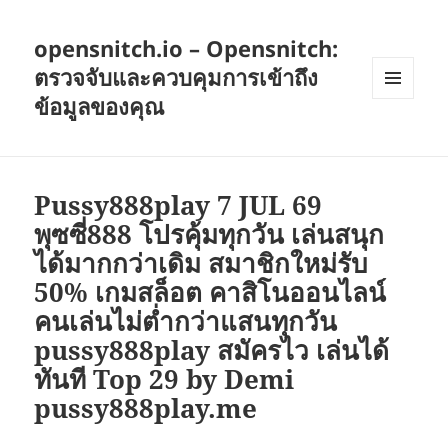
opensnitch.io – Opensnitch:
ตรวจจับและควบคุมการเข้าถึง
ข้อมูลของคุณ
เมนู
และวิด
เจ็ต
Pussy888play 7 JUL 69
พุซซี่888 โปรคุ้มทุกวัน เล่นสนุก
ได้มากกว่าเดิม สมาชิกใหม่รับ
50% เกมสล็อต คาสิโนออนไลน์
คนเล่นไม่ต่ำกว่าแสนทุกวัน
pussy888play สมัครไว เล่นได้
ทันที Top 29 by Demi
pussy888play.me