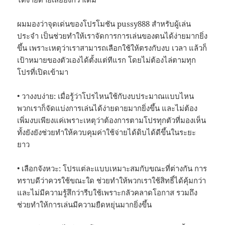
ผมมองว่าจุดเด่นของโปรโมชัน pussy888 สำหรับผู้เล่น
ประจำ เป็นช่วยทำให้เราจัดการการเล่นของตนได้ง่ายมากยิ่ง
ขึ้น เพราะเหตุว่าเราสามารถเลือกใช้ให้ตรงกับงบ เวลา แล้วก็
เป้าหมายของตัวเองได้ตั้งแต่ทีแรก โดยไม่ต้องไล่ตามทุก
โปรที่เปิดเข้ามา
• วางงบง่าย: เมื่อรู้ว่าโปรไหนใช้กับงบประมาณแบบไหน
พวกเราก็จัดแบ่งการเล่นได้ง่ายดายมากยิ่งขึ้น และไม่ต้อง
เพิ่มงบเพียงแค่เพราะเหตุว่าต้องการตามโปรทุกตัวที่มองเห็น
ทั้งยังยังช่วยทำให้ควบคุมค่าใช้จ่ายได้ดิบได้ดีขึ้นในระยะ
ยาว
• เลือกจังหวะ: โปรแต่ละแบบเหมาะสมกับขณะที่ต่างกัน การ
ทราบดีว่าควรใช้ขณะใด ช่วยทำให้พวกเราใช้สิทธิ์ได้คุ้มกว่า
และไม่มีความรู้สึกว่ารีบใช้เพราะกลัวคลาดโอกาส รวมถึง
ช่วยทำให้การเล่นมีความยืดหยุ่นมากยิ่งขึ้น