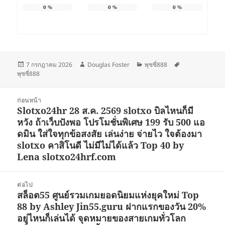
0
%
0
%
0
%
เขียน
ผู้
หมวด
ป้าย
7 กรกฎาคม 2026
Douglas Foster
พุซซี่888
เมื่อ
เขียน
หมู่
กำกับ
พุซซี่888
แนะแนว
ก่อนหน้า
เรื่อง
Slotxo24hr 28 ส.ค. 2569 slotxo บิลไหนก็มี
เรื่อง
หวัง ถ้าเว็บปังพอ โปรโมชั่นพิเศษ 199 รับ 500 แอ
ก่อน
ดมิน ใส่ใจทุกข้อสงสัย เล่นง่าย จ่ายไว ใจต้องมา
หน้า:
slotxo คาสิโนดี ไม่มีไม่ได้แล้ว Top 40 by
Lena slotxo24hrf.com
ต่อไป
สล็อต55 ศูนย์รวมเกมยอดนิยมแห่งยุคใหม่ Top
เรื่อง
88 by Ashley Jin55.guru ฝากแรกของวัน 20%
ต่อ
อยู่ไหนก็เล่นได้ จุดหมายของสายเกมทั่วโลก
ไป: