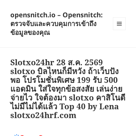
opensnitch.io – Opensnitch:
ตรวจจับและควบคุมการเข้าถึง
ข้อมูลของคุณ
เมนู
และวิด
เจ็ต
Slotxo24hr 28 ส.ค. 2569
slotxo บิลไหนก็มีหวัง ถ้าเว็บปัง
พอ โปรโมชั่นพิเศษ 199 รับ 500
แอดมิน ใส่ใจทุกข้อสงสัย เล่นง่าย
จ่ายไว ใจต้องมา slotxo คาสิโนดี
ไม่มีไม่ได้แล้ว Top 40 by Lena
slotxo24hrf.com