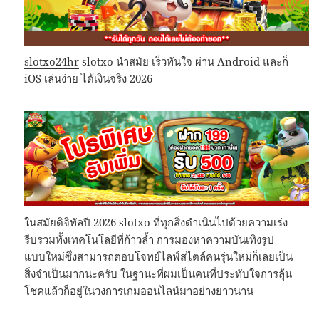
slotxo24hr
slotxo นำสมัย เร็วทันใจ ผ่าน Android และก็
iOS เล่นง่าย ได้เงินจริง 2026
ในสมัยดิจิทัลปี 2026 slotxo ที่ทุกสิ่งดำเนินไปด้วยความเร่ง
รีบรวมทั้งเทคโนโลยีที่ก้าวล้ำ การมองหาความบันเทิงรูป
แบบใหม่ซึ่งสามารถตอบโจทย์ไลฟ์สไตล์คนรุ่นใหม่ก็เลยเป็น
สิ่งจำเป็นมากนะครับ ในฐานะที่ผมเป็นคนที่ประทับใจการลุ้น
โชคแล้วก็อยู่ในวงการเกมออนไลน์มาอย่างยาวนาน