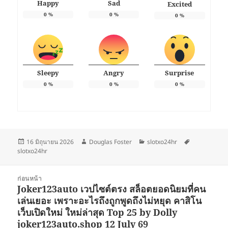
Happy
Sad
Excited
0
%
0
%
0
%
Sleepy
Angry
Surprise
0
%
0
%
0
%
เขียน
ผู้
หมวด
ป้าย
16 มิถุนายน 2026
Douglas Foster
slotxo24hr
เมื่อ
เขียน
หมู่
กำกับ
slotxo24hr
แนะแนว
ก่อนหน้า
เรื่อง
Joker123auto เวปไซต์ตรง สล็อตยอดนิยมที่คน
เรื่อง
เล่นเยอะ เพราะอะไรถึงถูกพูดถึงไม่หยุด คาสิโน
ก่อน
เว็บเปิดใหม่ ใหม่ล่าสุด Top 25 by Dolly
หน้า:
joker123auto.shop 12 July 69