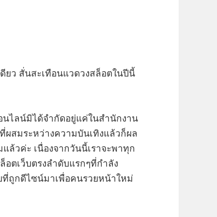
ียว สั่นสะเทือนแวดวงสล็อตในปีนี้
้ออนไลน์มิได้จำกัดอยู่แค่ในสำนักงาน
ี่ผสมระหว่างความบันเทิงแล้วก็ผล
ล้วค่ะ เนื่องจากวันนี้เราจะพาทุก
ล็อตเว็บตรงลำดับแรกๆที่กำลัง
ี่ถูกดีไซน์มาเพื่อคนรวยหน้าใหม่