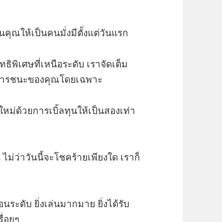
นคุณให้เป็นคนมั่งมีตั้งแต่วันแรก
ธิพิเศษที่เหนือระดับ เราจัดเต็ม
ในการชนะของคุณโดยเฉพาะ
ม่ด้วยการเบิ้ลทุนให้เป็นสองเท่า
ไม่ว่าวันนี้จะโชคร้ายเพียงใด เราก็
ระดับ ยิ่งเล่นมากมาย ยิ่งได้รับ
ื่อยๆ