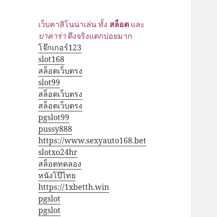
เว็บคาสิโนน่าเล่น ทั้ง
สล็อต
และ
บาคาร่า
ตึงจริงแตกบ่อยมาก
โจ๊กเกอร์123
slot168
สล็อตเว็บตรง
slot99
สล็อตเว็บตรง
สล็อตเว็บตรง
pgslot99
pussy888
https://www.sexyauto168.bet
slotxo24hr
สล็อตทดลอง
หนังโป๊ไทย
https://1xbetth.win
pgslot
pgslot