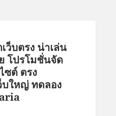
ตเว็บตรง น่าเล่น
ย โปรโมชั่นจัด
บไซต์ ตรง
ว็บใหญ่ ทดลอง
saria