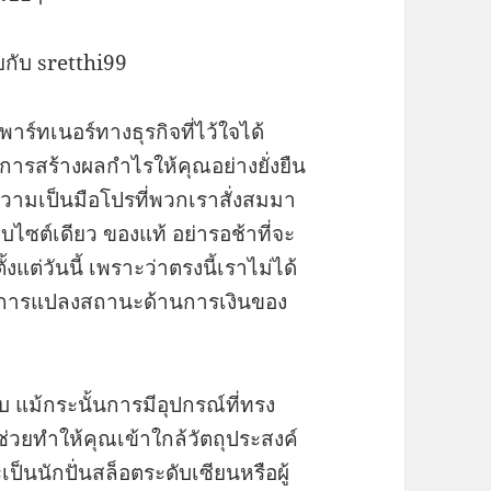
วยกับ sretthi99
พาร์ทเนอร์ทางธุรกิจที่ไว้ใจได้
่อการสร้างผลกำไรให้คุณอย่างยั่งยืน
ความเป็นมือโปรที่พวกเราสั่งสมมา
บไซต์เดียว ของแท้ อย่ารอช้าที่จะ
แต่วันนี้ เพราะว่าตรงนี้เราไม่ได้
นการแปลงสถานะด้านการเงินของ
 แม้กระนั้นการมีอุปกรณ์ที่ทรง
่วยทำให้คุณเข้าใกล้วัตถุประสงค์
เป็นนักปั่นสล็อตระดับเซียนหรือผู้