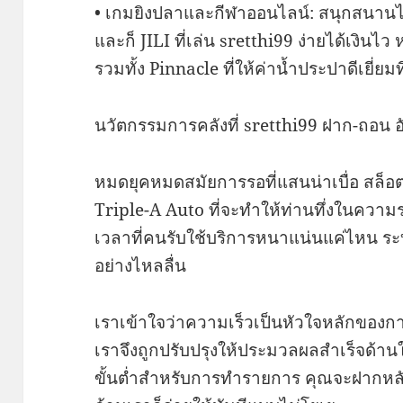
• เกมยิงปลาและกีฬาออนไลน์: สนุกสนา
และก็ JILI ที่เล่น sretthi99 ง่ายได้เงินไ
รวมทั้ง Pinnacle ที่ให้ค่าน้ำประปาดีเยี่ยม
นวัตกรรมการคลังที่ sretthi99 ฝาก-ถอน อั
หมดยุคหมดสมัยการรอที่แสนน่าเบื่อ สล
Triple-A Auto ที่จะทำให้ท่านทึ่งในควา
เวลาที่คนรับใช้บริการหนาแน่นแค่ไหน ร
อย่างไหลลื่น
เราเข้าใจว่าความเร็วเป็นหัวใจหลักของ
เราจึงถูกปรับปรุงให้ประมวลผลสำเร็จด้านใน 
ขั้นต่ำสำหรับการทำรายการ คุณจะฝากหลักส