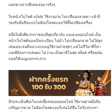
แตกต่างจากที่เคยเจอมาจริงๆ
ใบหน้าเว็บไซต์ ufa9r ใช้งานง่าย ไม่เกลื่อนกลาดตา แล้วก็
รองรับมือถือแบบไม่ต้องโหลดแอปให้สิ้นเปลืองเครื่อง
หนึ่งในสิ่งที่พวกเราชอบที่สุดเกี่ยวกับ แทงบอลออนไลน์ เป็น
หน้าเว็บไซต์มองเป็นระเบียบ ไม่มั่ว ไม่เกลื่อนกลาด ไม่ใส่ลูก
เล่นเยอะจนถึงงง แถบเมนูใช้งานง่ายสุดๆ แค่ไม่กี่วินาทีก็หา
เกมที่ต้องการเล่นพบ ไม่ว่าจะเป็นคาสิโนสด สล็อต หรือพนัน
บอลก็มีเมนูแยกกระจ่าง
อีกประเด็นคือเว็บแห่งนี้แทงบอลออนไลน์ ใช้งานผ่านมือถือ
เจริญมากมาย ไม่ต้องโหลดแอปก็เล่นได้ลื่น ไม่รับประทา