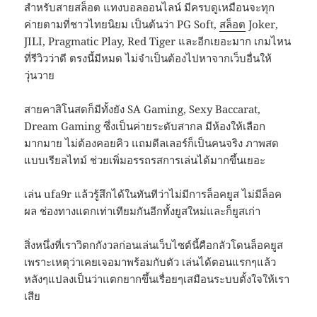
สำหรับสายสล็อต แทงบอลออนไลน์ มีครบดูเหมือนจะทุก
ค่ายตามที่ชาวไทยนิยม เป็นต้นว่า PG Soft,
สล็อต
Joker,
JILI, Pragmatic Play, Red Tiger และอีกเยอะมาก เกมไหน
ที่รีวิวว่าดี ตรงนี้มีหมด ไม่จำเป็นต้องไปหาจากเว็บอื่นให้
วุ่นวาย
สายคาสิโนสดก็มีทั้งยัง SA Gaming, Sexy Baccarat,
Dream Gaming ซึ่งเป็นค่ายระดับสากล มีห้องให้เลือก
มากมาย ไม่ต้องคอยคิว แถมดีลเลอร์ก็เป็นคนจริง ภาพสด
แบบเรียลไทม์ ช่วยเพิ่มอรรถรสการเล่นได้มากขึ้นเยอะ
เล่น ufa9r แล้วรู้สึกได้ในทันทีว่าไม่มีการล็อคยูส ไม่มีล็อค
ผล ช่องทางแตกเท่าเทียมกันอีกทั้งยูสใหม่และก็ยูสเก่า
สิ่งหนึ่งที่เราวิตกกังวลก่อนเล่นเว็บไซต์นี้คือกลัวโดนล็อคยูส
เพราะเหตุว่าเคยเจอมาพร้อมกับตัว เล่นได้ตอนแรกๆแล้ว
หลังๆแปลงเป็นว่าแตกยากขึ้นเรื่อยๆเสมือนระบบตั้งใจให้เรา
เสีย