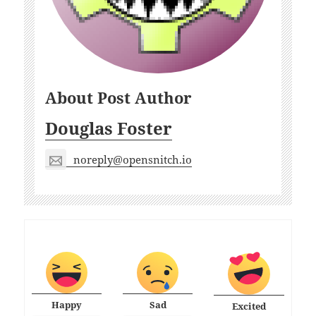
About Post Author
Douglas Foster
noreply@opensnitch.io
Happy
Sad
Excited