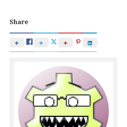
Share