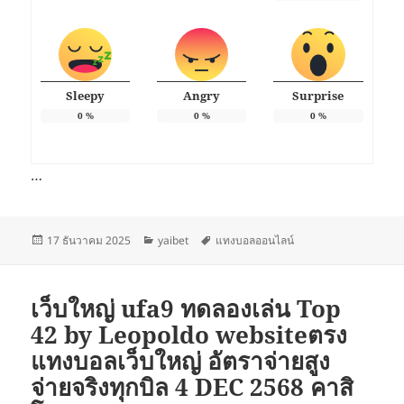
Sleepy
Angry
Surprise
0
%
0
%
0
%
…
เขียน
หมวด
ป้าย
17 ธันวาคม 2025
yaibet
แทงบอลออนไลน์
เมื่อ
หมู่
กำกับ
เว็บใหญ่ ufa9 ทดลองเล่น Top
42 by Leopoldo websiteตรง
แทงบอลเว็บใหญ่ อัตราจ่ายสูง
จ่ายจริงทุกบิล 4 DEC 2568 คาสิ