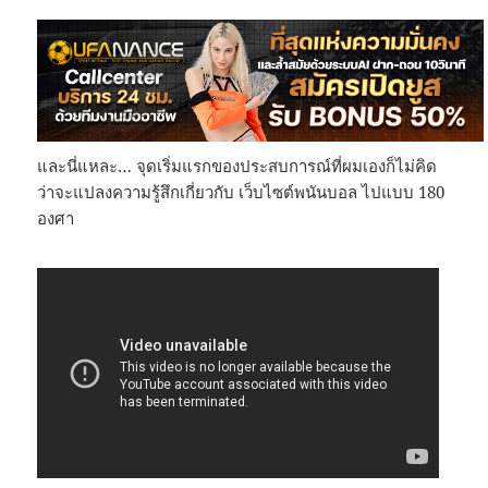
และนี่แหละ… จุดเริ่มแรกของประสบการณ์ที่ผมเองก็ไม่คิด
ว่าจะแปลงความรู้สึกเกี่ยวกับ เว็บไซต์พนันบอล ไปแบบ 180
องศา