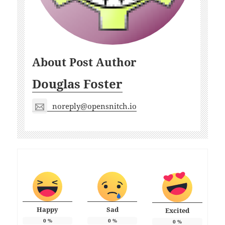
About Post Author
Douglas Foster
noreply@opensnitch.io
Happy
Sad
Excited
0
%
0
%
0
%