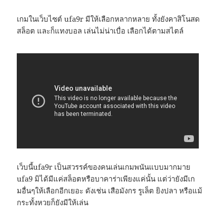
เกมในเว็บไซต์ ufa9r มีให้เลือกหลากหลาย ทั้งยังคาสิโนสด
สล็อต และก็แทงบอล เล่นไม่น่าเบื่อ เลือกได้ตามสไตล์
เว็บนี้ufa9r เป็นสวรรค์ของคนเล่นเกมพนันแบบมากมาย
ufa9 มิได้มีแค่สล็อตหรือบาคาร่าเพียงแค่นั้น แต่ว่ายังมีเก
มอื่นๆให้เลือกอีกเยอะ ดังเช่น เสือมังกร รูเล็ต ยิงปลา หรือแม้
กระทั้งหวยก็ยังมีให้เล่น