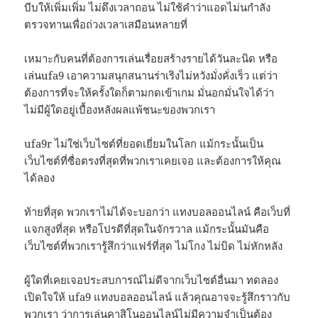
บีบให้เพิ่มเพิ่ม ไม่ดึงเวลาถอน ไม่ใช้คำว่าแอดไม่นกำลัง
ตรวจทานเพื่อถ่วงเวลาเสมือนหลายที่
เหมาะกับคนที่ต้องการเล่นเรื่อยสร้างรายได้วันละนิด หรือ
เล่นufa9 เอาความสนุกสนานร่าเริงไม่หวังมั่งคั่งเร็ว แต่ว่า
ต้องการที่จะให้ครั้งใดก็ตามกดเข้าเกม มั่นอกมั่นใจได้ว่า
ไม่มีผู้ใดอยู่เบื้องหลังผลแพ้ชนะของพวกเรา
ufa9r ไม่ใช่เว็บไซต์ที่ยอดเยี่ยมในโลก แม้กระนั้นเป็น
เว็บไซต์ที่ซื่อตรงที่สุดที่พวกเราเคยเจอ และต้องการให้คุณ
ได้ลอง
ท้ายที่สุด พวกเราไม่ได้จะบอกว่า แทงบอลออนไลน์ คือเว็บที่
แจกสูงที่สุด หรือโปรดีที่สุดในจักรวาล แม้กระนั้นมันคือ
เว็บไซต์ที่พวกเรารู้สึกว่าแฟร์ที่สุด ไม่โกง ไม่บิด ไม่หักหลัง
ผู้ใดที่เคยเจอประสบการณ์ไม่ดีจากเว็บไซต์อื่นมา ทดลอง
เปิดใจให้ ufa9 แทงบอลออนไลน์ แล้วคุณอาจจะรู้สึกราวกับ
พวกเรา ว่าการเล่นคาสิโนออนไลน์ไม่มีความจำเป็นต้อง