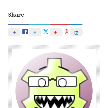
Share