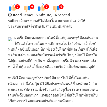
0
0
0
0
Read Time:
5 Minute, 16 Second
yaibet เว็บแทงบอลที่ไม่ต้องวิ่งตามกระแส แต่ว่าให้
ประสบการณ์ที่ใช่สำหรับสายเดิมพันตัวจริง
ผมเริ่มต้นแทงบอลออนไลน์ตั้งแต่ยุคแรกๆที่ต้องเล่นผ่าน
โต๊ะแล้วโทรจดโพย พอเพียงเทคโนโลยีเข้ามา เว็บไซต์
พนันก็ผุดขึ้นเป็นดอกเห็ด ทั้งยังเว็บไซต์ที่ดีและเว็บที่มีไว้เพื่อ
ทุจริต แต่ระยะหลังเริ่มมีความคิดว่าเว็บใหญ่ๆมันมิได้เอาใจ
ใส่ผู้เล่นอย่างที่ต้องเป็น ทุกสิ่งทุกอย่างเริ่มช้า พอง ระบบเด้ง
ค่าน้ำไม่คุ้ม แล้วก็ที่แย่สุดคือถอนเงินจำเป็นต้องคอยอนุมัติ
จนถึงได้ทดลอง yaibet เว็บที่ทีแรกๆไม่ได้ตั้งใจจะเล่น
เนื่องจากว่าชื่อไม่คุ้น มิได้ยิงประชาสัมพันธ์ยั่วเหมือนเจ้าอื่น
แต่พอลองสมัครรวมทั้งใช้งานจริงถึงรู้เรื่องว่า เพราะอะไรคน
เล่นจริงถึงบอกกันว่า แทงบอลออนไลน์ คือเว็บไซต์ที่ควรเก็บ
ไว้เล่นยาวๆโดยเฉพาะอย่างยิ่งสายพนันบอล