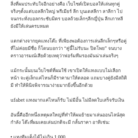
สิ่งที่ผมประทับใจอีกอย่างคือ เว็บไซต์เปิดบอลให้เล่นทุกคู่
จริงๆตั้งแต่บอลลีกใหญ่ พรีเมียร์ ลีก บุนเดสลีกา ลาลีกา ไป
จนกระทั่งบอลกระชับมิตร บอลถ้วยเล็กๆลีกญี่ปุ่น ลีกเกาหลี
ยังมีให้เล่นครบหมด
แตกต่างจากยุคแทงโต๊ะ ที่เพียงพอต้องการเล่นลีกเล็กๆหรือคู่
ที่ไม่ค่อยมีชื่อ ก็โดนบอกว่า “คู่นี้ไม่รับนะ ปิดโพย” จนบาง
คราวอารมณ์เสียด้วยเหตุว่าฟอร์มทีมรองมันน่าเล่นจริงๆ
แม้กระนั้นบนเว็บไซต์ที่ผมใช้ เขาเปิดให้แทงแบบไม่เลือก
หน้า จะคู่เล็กแค่ไหนก็มีราคามาให้ตลอด แถมบางคู่ยังมีสถิติ
มี ทำให้พินิจพิจารณาง่ายมากยิ่งขึ้นอีกด้วย
ufabet แทงมากแค่ไหนก็รับ ไม่มีอั้น ไม่มีลดใบเสร็จรับเงิน
อันนี้คืออีกหนึ่งเหตุผลใหญ่ที่ทำให้ผมย้ายมาเล่นออนไลน์สุด
กำลัง โต๊ะที่ผมเคยเล่นปกติจะมี กลั้นราคา อาทิเช่น:
• แทงทีมเต็งได้ไม่เกิน 1,000