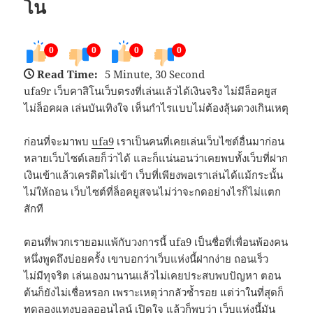
โน
0
0
0
0
Read Time:
5 Minute, 30 Second
ufa9r เว็บคาสิโนเว็บตรงที่เล่นแล้วได้เงินจริง ไม่มีล็อคยูส
ไม่ล็อคผล เล่นบันเทิงใจ เห็นกำไรแบบไม่ต้องลุ้นดวงเกินเหตุ
ก่อนที่จะมาพบ
ufa9
เราเป็นคนที่เคยเล่นเว็บไซต์อื่นมาก่อน
หลายเว็บไซต์เลยก็ว่าได้ และก็แน่นอนว่าเคยพบทั้งเว็บที่ฝาก
เงินเข้าแล้วเครดิตไม่เข้า เว็บที่เพียงพอเราเล่นได้แม้กระนั้น
ไม่ให้ถอน เว็บไซต์ที่ล็อคยูสจนไม่ว่าจะกดอย่างไรก็ไม่แตก
สักที
ตอนที่พวกเรายอมแพ้กับวงการนี้ ufa9 เป็นชื่อที่เพื่อนพ้องคน
หนึ่งพูดถึงบ่อยครั้ง เขาบอกว่าเว็บแห่งนี้ฝากง่าย ถอนเร็ว
ไม่มีทุจริต เล่นเองมานานแล้วไม่เคยประสบพบปัญหา ตอน
ต้นก็ยังไม่เชื่อหรอก เพราะเหตุว่ากลัวซ้ำรอย แต่ว่าในที่สุดก็
ทดลองแทงบอลออนไลน์ เปิดใจ แล้วก็พบว่า เว็บแห่งนี้มัน