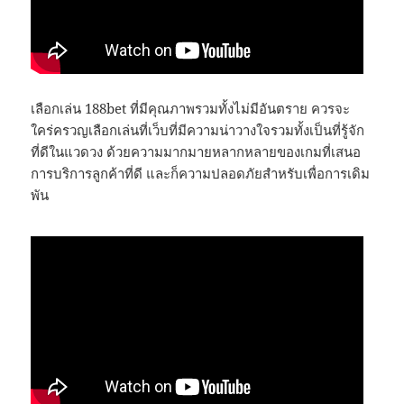
เลือกเล่น 188bet ที่มีคุณภาพรวมทั้งไม่มีอันตราย ควรจะ
ใคร่ครวญเลือกเล่นที่เว็บที่มีความน่าวางใจรวมทั้งเป็นที่รู้จัก
ที่ดีในแวดวง ด้วยความมากมายหลากหลายของเกมที่เสนอ
การบริการลูกค้าที่ดี และก็ความปลอดภัยสำหรับเพื่อการเดิม
พัน