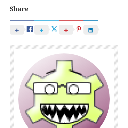
Share