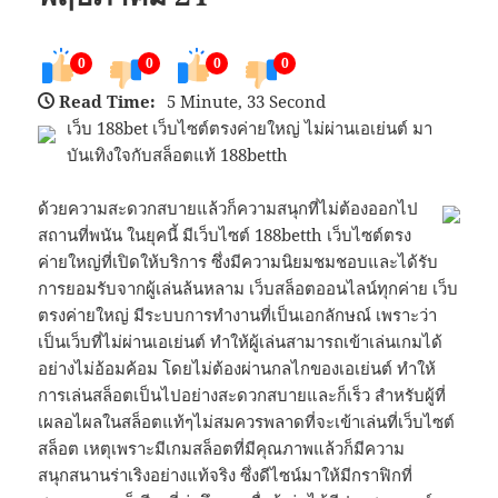
0
0
0
0
Read Time:
5 Minute, 33 Second
เว็บ 188bet เว็บไซต์ตรงค่ายใหญ่ ไม่ผ่านเอเย่นต์ มา
บันเทิงใจกับสล็อตแท้ 188betth
ด้วยความสะดวกสบายแล้วก็ความสนุกที่ไม่ต้องออกไป
สถานที่พนัน ในยุคนี้ มีเว็บไซต์ 188betth เว็บไซต์ตรง
ค่ายใหญ่ที่เปิดให้บริการ ซึ่งมีความนิยมชมชอบและได้รับ
การยอมรับจากผู้เล่นล้นหลาม เว็บสล็อตออนไลน์ทุกค่าย เว็บ
ตรงค่ายใหญ่ มีระบบการทำงานที่เป็นเอกลักษณ์ เพราะว่า
เป็นเว็บที่ไม่ผ่านเอเย่นต์ ทำให้ผู้เล่นสามารถเข้าเล่นเกมได้
อย่างไม่อ้อมค้อม โดยไม่ต้องผ่านกลไกของเอเย่นต์ ทำให้
การเล่นสล็อตเป็นไปอย่างสะดวกสบายและก็เร็ว สำหรับผู้ที่
เผลอไผลในสล็อตแท้ๆไม่สมควรพลาดที่จะเข้าเล่นที่เว็บไซต์
สล็อต เหตุเพราะมีเกมสล็อตที่มีคุณภาพแล้วก็มีความ
สนุกสนานร่าเริงอย่างแท้จริง ซึ่งดีไซน์มาให้มีกราฟิกที่