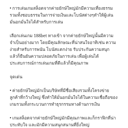
• การเล่นเกมสล็อตจากค่ายยักษ์ใหญ่มักมีความเที่ยงธรรม
รวมทั้งชอบธรรมในการจ่ายเงินและโบนัสต่างๆทำให้ผู้เล่น
มั่นอกมั่นใจได้สำหรับการเล่น
เลือกเล่นเกม 188bet ทางเข้า จากค่ายยักษ์ใหญ่นั้นมีความ
จำเป็นอย่างมาก โดยมีคุณลักษณะที่น่าสนใจอาทิเช่น ความ
ง่ายสำหรับการพนัน โบนัสแตกง่าย รับประกันความสนุก
แล้วก็ยืนยันความปลอดภัยในการเล่น เพื่อผู้เล่นได้
ประสบการณ์การเล่นเกมที่ดีแล้วก็มีคุณภาพ
จุดเด่น
• ค่ายยักษ์ใหญ่มักเป็นบริษัทที่มีชื่อเสียงรวมทั้งโครงข่าย
ลูกค้าที่กว้างใหญ่ ซึ่งทำให้มั่นอกมั่นใจได้ในความเชื่อถือของ
เกมรวมทั้งกระบวนการทำธุรกรรมทางด้านการเงิน
• เกมสล็อตจากค่ายยักษ์ใหญ่มักมีคุณภาพและก็กราฟิกที่น่า
ประทับใจ และมักมีความสนุกสนานที่ยิ่งใหญ่