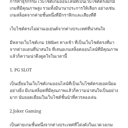
การทำธุรกรรม เว็บไซต์เกมออนไลน์ที่เป็นเว็บไซต์ตรงมักมี
เกมที่มีคุณภาพสูง รวมทั้งมีนานาประการให้เลือก อย่างเช่น
เกมสล็อตจากค่ายชั้นหนึ่งที่มีกราฟิกและเสียงที่ดี
เว็บไซต์ตรงไม่ผ่านเอเย่นต์จากต่างประเทศที่น่าสนใจ
มีหลายเว็บไซต์เกม 188bet ทางเข้า ที่เป็นเว็บไซต์ตรงที่มา
จากต่างแดนที่น่าสนใจ ที่เสนอเกมสล็อตออนไลน์ที่มีคุณภาพ
แล้วก็ความน่าดึงดูดใจในเวลานี้
1. PG SLOT
เป็นเยี่ยมในเว็บไซต์เกมออนไลน์ที่เป็นเว็บไซต์ตรงยอดนิยม
อย่างยิ่ง มีเกมสล็อตที่มีคุณภาพแล้วก็ความน่าสนใจเป็นอย่าง
มาก นับยอดเยี่ยมในเว็บไซต์ชั้นนำที่ควรลองเล่น
2.Joker Gaming
เป็นค่ายเกมชั้นหนึ่งจากต่างประเทศที่โด่งดังในแวดวงเกม