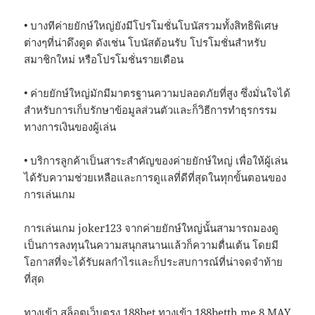
• บางทีค่ายยักษ์ใหญ่ยังมีโปรโมชั่นโบนัสรวมทั้งสิทธิพิเศษ
ต่างๆที่น่าดึงดูด ดังเช่น โบนัสต้อนรับ โปรโมชั่นสำหรับ
สมาชิกใหม่ หรือโปรโมชั่นรายเดือน
• ค่ายยักษ์ใหญ่มักมีมาตรฐานความปลอดภัยที่สูง ซึ่งมั่นใจได้
สำหรับการเก็บรักษาข้อมูลส่วนตัวและก็วิธีการทำธุรกรรม
ทางการเงินของผู้เล่น
• บริการลูกค้าเป็นสาระสำคัญของค่ายยักษ์ใหญ่ เพื่อให้ผู้เล่น
ได้รับความช่วยเหลือและการดูแลที่ดีที่สุดในทุกขั้นตอนของ
การเล่นเกม
การเล่นเกม joker123 จากค่ายยักษ์ใหญ่นั้นสามารถมองดู
เป็นการลงทุนในความสนุกสนานแล้วก็ความตื่นเต้น โดยมี
โอกาสที่จะได้รับผลกำไรและก็ประสบการณ์ที่น่าจดจำท้าย
ที่สุด
ทางเข้า สล็อตเว็บตรง 188bet ทางเข้า 188betth.me 8 MAY