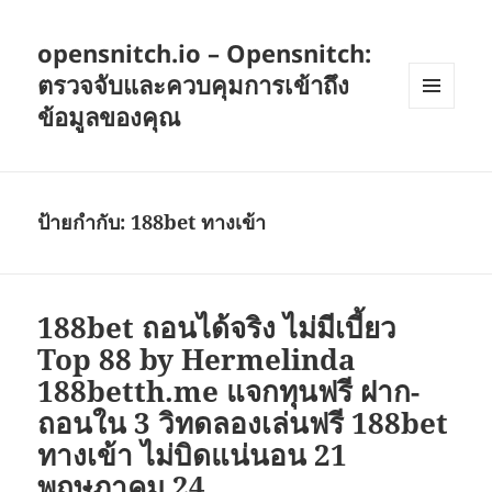
opensnitch.io – Opensnitch:
ตรวจจับและควบคุมการเข้าถึง
ข้อมูลของคุณ
เมนู
และวิด
เจ็ต
ป้ายกำกับ:
188bet ทางเข้า
188bet ถอนได้จริง ไม่มีเบี้ยว
Top 88 by Hermelinda
188betth.me แจกทุนฟรี ฝาก-
ถอนใน 3 วิทดลองเล่นฟรี 188bet
ทางเข้า ไม่บิดแน่นอน 21
พฤษภาคม 24