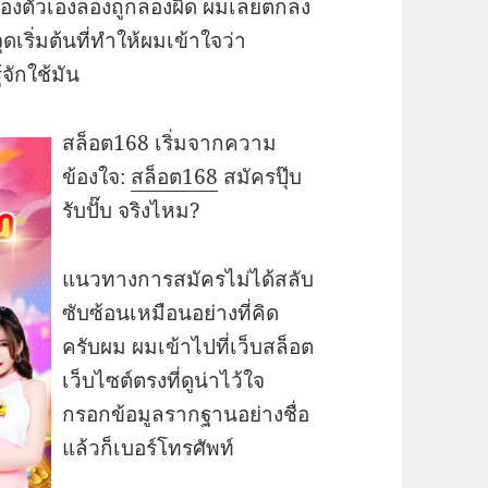
ียทองตัวเองลองถูกลองผิด ผมเลยตกลง
ดเริ่มต้นที่ทำให้ผมเข้าใจว่า
จักใช้มัน
สล็อต168 เริ่มจากความ
ข้องใจ:
สล็อต168
สมัครปุ๊บ
รับปั๊บ จริงไหม?
แนวทางการสมัครไม่ได้สลับ
ซับซ้อนเหมือนอย่างที่คิด
ครับผม ผมเข้าไปที่เว็บสล็อต
เว็บไซต์ตรงที่ดูน่าไว้ใจ
กรอกข้อมูลรากฐานอย่างชื่อ
แล้วก็เบอร์โทรศัพท์