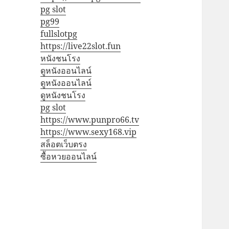
pg slot
pg99
fullslotpg
https://live22slot.fun
หนังชนโรง
ดูหนังออนไลน์
ดูหนังออนไลน์
ดูหนังชนโรง
pg slot
https://www.punpro66.tv
https://www.sexy168.vip
สล็อตเว็บตรง
ซื้อหวยออนไลน์