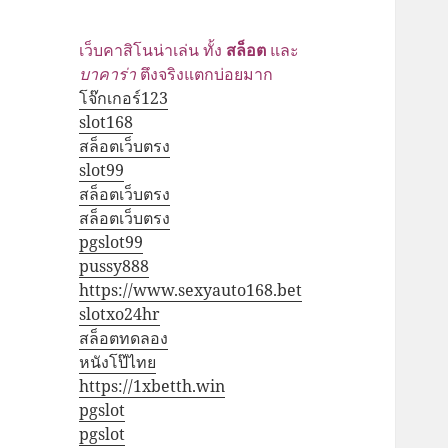
เว็บคาสิโนน่าเล่น ทั้ง
สล็อต
และ
บาคาร่า
ตึงจริงแตกบ่อยมาก
โจ๊กเกอร์123
slot168
สล็อตเว็บตรง
slot99
สล็อตเว็บตรง
สล็อตเว็บตรง
pgslot99
pussy888
https://www.sexyauto168.bet
slotxo24hr
สล็อตทดลอง
หนังโป๊ไทย
https://1xbetth.win
pgslot
pgslot