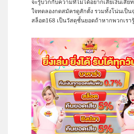
จะรู้บวกกับความที่ไม่ได้อยากเสียเงินเส
ใจทดลองกดสมัครดูสักตั้ง รวมทั้งโน่นเป็นจุ
สล็อต168 เป็นวัสดุชั้นยอดถ้าหากพวกเรารู้