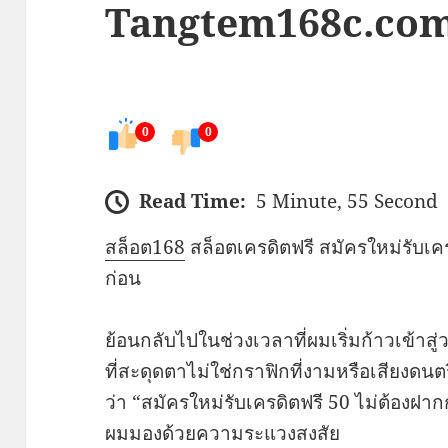
Tangtem168c.co
0
0
Read Time:
5 Minute, 55 Second
สล็อต168
สล็อตเครดิตฟรี สมัครใหม่รับเคร
ก่อน
ย้อนกลับไปในช่วงเวลาที่ผมเริ่มก้าวเข้า
ที่สะดุดตาไม่ใช่กราฟิกที่งามหรือเสียงดนตรี
ว่า “สมัครใหม่รับเครดิตฟรี 50 ไม่ต้องฝ
ผมมองด้วยความระแวงสงสัย