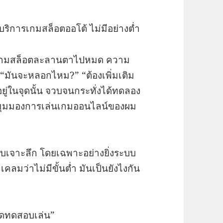
ริการเกมสล็อตออโต้ ไม่มีอย่างต่ำ
เกมสล็อตละลานตาไปหมด ความ
“มันจะหลอกไหม?” “ต้องเพิ่มเติม
อยู่ในจุดนั้น จวบจนกระทั่งได้ทดลอง
ลงมุมมองการเล่นเกมออนไลน์ของผม
บเจาะลึก โดยเฉพาะอย่างยิ่งระบบ
คลมว่าไม่มีขั้นต่ำ มันเป็นยังไงกัน
หมดทดสอบเล่น”