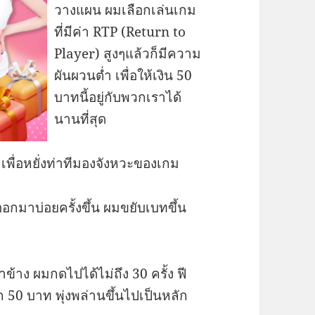
วางแผน ผมเลือกเล่นเกม
ที่มีค่า RTP (Return to
Player) สูงๆแล้วก็มีความ
ผันผวนต่ำ เพื่อให้เงิน 50
บาทนี้อยู่กับพวกเราได้
นานที่สุด
 เพื่อหยั่งท่าทีมองจังหวะของเกม
ออกมาบ่อยครั้งขึ้น ผมขยับเบทขึ้น
้าข้าง ผมกดไปได้ไม่ถึง 30 ครั้ง ฟี
50 บาท พุ่งพล่านขึ้นไปเป็นหลัก