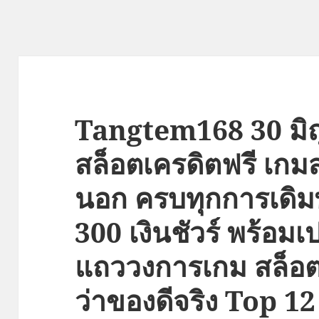
Tangtem168 30 มิ
สล็อตเครดิตฟรี เกม
นอก ครบทุกการเดิมพั
300 เงินชัวร์ พร้อมเป
แถววงการเกม สล็อต
ว่าของดีจริง Top 1