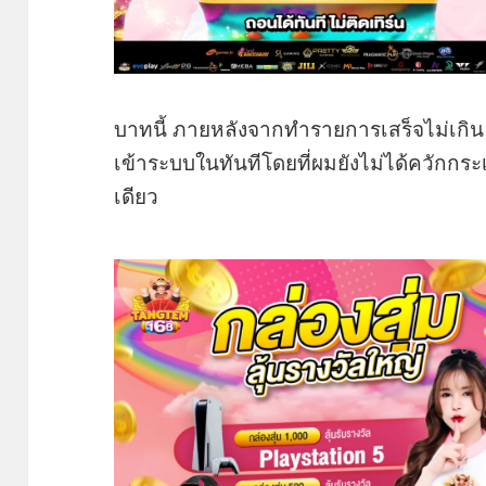
บาทนี้ ภายหลังจากทำรายการเสร็จไม่เกิน
เข้าระบบในทันทีโดยที่ผมยังไม่ได้ควักก
เดียว