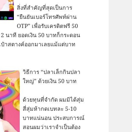
สิ่งที่สำคัญที่สุดเป็นการ
“ยืนยันเบอร์โทรศัพท์ผ่าน
OTP” เพื่อรับเครดิตฟรี 50
 2 นาที ยอดเงิน 50 บาทก็กระดอน
ระเป๋าสตางค์ออกมาเลยแม้แต่บาท
วิธีการ “ปลาเล็กกินปลา
ใหญ่” ด้วยเงิน 50 บาท
ด้วยทุนที่จำกัด ผมมิได้สุ่ม
สี่สุ่มห้ากดเบทละ 5-10
บาทแน่นอน ประสบการณ์
สอนผมว่าเราจำเป็นต้อง