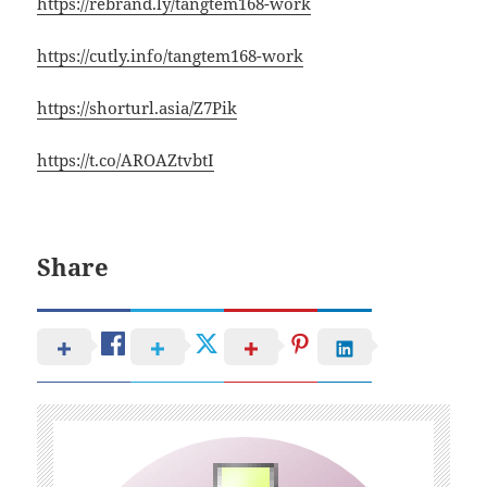
https://rebrand.ly/tangtem168-work
https://cutly.info/tangtem168-work
https://shorturl.asia/Z7Pik
https://t.co/AROAZtvbtI
Share