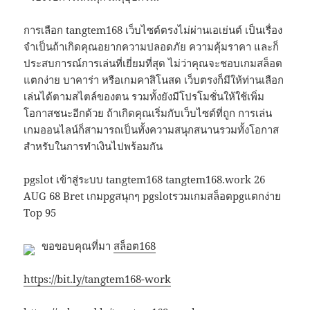
การเลือก tangtem168 เว็บไซต์ตรงไม่ผ่านเอเย่นต์ เป็นเรื่อง
จำเป็นถ้าเกิดคุณอยากความปลอดภัย ความคุ้มราคา และก็
ประสบการณ์การเล่นที่เยี่ยมที่สุด ไม่ว่าคุณจะชอบเกมสล็อต
แตกง่าย บาคาร่า หรือเกมคาสิโนสด เว็บตรงก็มีให้ท่านเลือก
เล่นได้ตามสไตล์ของตน รวมทั้งยังมีโปรโมชั่นให้ใช้เพิ่ม
โอกาสชนะอีกด้วย ถ้าเกิดคุณเริ่มกับเว็บไซต์ที่ถูก การเล่น
เกมออนไลน์ก็สามารถเป็นทั้งความสนุกสนานรวมทั้งโอกาส
สำหรับในการทำเงินไปพร้อมกัน
pgslot เข้าสู่ระบบ tangtem168 tangtem168.work 26
AUG 68 Bret เกมpgสนุกๆ pgslotรวมเกมสล็อตpgแตกง่าย
Top 95
ขอขอบคุณที่มา
สล็อต168
https://bit.ly/tangtem168-work