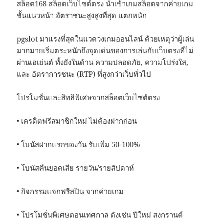
สล็อต168 สล็อตเว็บไซต์ตรง นำเข้าเกมสล็อตจากค่ายเกม
ชั้นแนวหน้า อัตราชนะสูงสูงที่สุด แตกหนัก
pgslot มาแรงที่สุดในแวดวงเกมออนไลน์ ด้วยเหตุว่าผู้เล่น
มากมายเริ่มตระหนักถึงจุดเด่นของการเล่นกับเว็บตรงที่ไม่
ผ่านเอเย่นต์ ทั้งยังในด้าน ความปลอดภัย, ความโปร่งใส,
และ อัตราการชนะ (RTP) ที่สูงกว่าเว็บทั่วไป
โปรโมชั่นและสิทธิพิเศษจากสล็อตเว็บไซต์ตรง
• เครดิตฟรีสมาชิกใหม่ ไม่ต้องฝากก่อน
• โบนัสฝากแรกของวัน รับเพิ่ม 50-100%
• โบนัสคืนยอดเสีย รายวัน/รายสัปดาห์
• กิจกรรมแจกฟรีสปิน จากค่ายเกม
• โปรโมชั่นพิเศษตอนเทศกาล ดังเช่น ปีใหม่ สงกรานต์