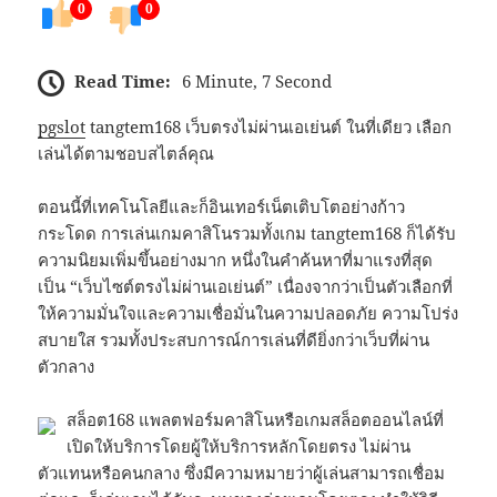
0
0
Read Time:
6 Minute, 7 Second
pgslot
tangtem168 เว็บตรงไม่ผ่านเอเย่นต์ ในที่เดียว เลือก
เล่นได้ตามชอบสไตล์คุณ
ตอนนี้ที่เทคโนโลยีและก็อินเทอร์เน็ตเติบโตอย่างก้าว
กระโดด การเล่นเกมคาสิโนรวมทั้งเกม tangtem168 ก็ได้รับ
ความนิยมเพิ่มขึ้นอย่างมาก หนึ่งในคำค้นหาที่มาแรงที่สุด
เป็น “เว็บไซต์ตรงไม่ผ่านเอเย่นต์” เนื่องจากว่าเป็นตัวเลือกที่
ให้ความมั่นใจและความเชื่อมั่นในความปลอดภัย ความโปร่ง
สบายใส รวมทั้งประสบการณ์การเล่นที่ดียิ่งกว่าเว็บที่ผ่าน
ตัวกลาง
สล็อต168 แพลตฟอร์มคาสิโนหรือเกมสล็อตออนไลน์ที่
เปิดให้บริการโดยผู้ให้บริการหลักโดยตรง ไม่ผ่าน
ตัวแทนหรือคนกลาง ซึ่งมีความหมายว่าผู้เล่นสามารถเชื่อม