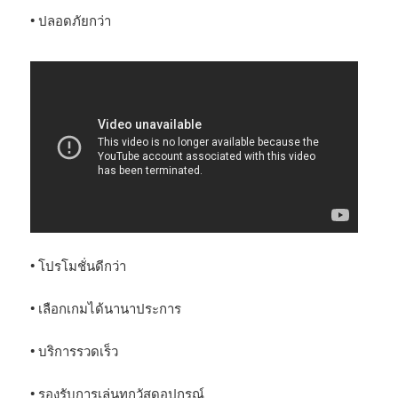
• ปลอดภัยกว่า
• โปรโมชั่นดีกว่า
• เลือกเกมได้นานาประการ
• บริการรวดเร็ว
• รองรับการเล่นทุกวัสดุอุปกรณ์