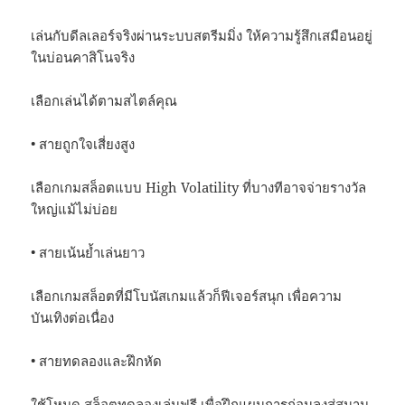
เล่นกับดีลเลอร์จริงผ่านระบบสตรีมมิ่ง ให้ความรู้สึกเสมือนอยู่
ในบ่อนคาสิโนจริง
เลือกเล่นได้ตามสไตล์คุณ
• สายถูกใจเสี่ยงสูง
เลือกเกมสล็อตแบบ High Volatility ที่บางทีอาจจ่ายรางวัล
ใหญ่แม้ไม่บ่อย
• สายเน้นย้ำเล่นยาว
เลือกเกมสล็อตที่มีโบนัสเกมแล้วก็ฟีเจอร์สนุก เพื่อความ
บันเทิงต่อเนื่อง
• สายทดลองและฝึกหัด
ใช้โหมด สล็อตทดลองเล่นฟรี เพื่อฝึกแผนการก่อนลงสู่สนาม