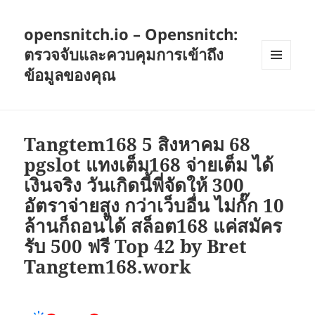
opensnitch.io – Opensnitch:
ตรวจจับและควบคุมการเข้าถึง
ข้อมูลของคุณ
เมนู
และวิด
เจ็ต
Tangtem168 5 สิงหาคม 68
pgslot แทงเต็ม168 จ่ายเต็ม ได้
เงินจริง วันเกิดนี้พี่จัดให้ 300
อัตราจ่ายสูง กว่าเว็บอื่น ไม่กั๊ก 10
ล้านก็ถอนได้ สล็อต168 แค่สมัคร
รับ 500 ฟรี Top 42 by Bret
Tangtem168.work