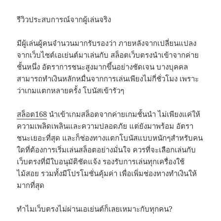
รีวิวประสบการณ์จากผู้เล่นจริง
มีผู้เล่นผู้คนจำนวนมากรับรองว่า ภายหลังจากเปลี่ยนแปลง
จากเว็บไซต์เอเย่นต์มาเล่นกับ สล็อตเว็บตรงนำเข้าจากค่าย
ชั้นหนึ่ง อัตราการชนะสูงมากขึ้นอย่างชัดเจน บางบุคคล
สามารถทำเงินหลักหมื่นจากการเล่นเพียงไม่กี่ชั่วโมง เพราะ
ว่าเกมแตกหลายครั้ง โบนัสเข้ารัวๆ
สล็อต168
นำเข้าเกมสล็อตจากค่ายเกมชั้นนำ ไม่เพียงแค่ให้
ความเพลิดเพลินและความปลอดภัย แต่ยังมาพร้อม อัตรา
ชนะเยอะที่สุด และก็ช่องทางแตกโบนัสแบบหนักๆสำหรับคน
ใดที่ต้องการเริ่มเล่นสล็อตอย่างมั่นใจ ควรที่จะเลือกเล่นกับ
เว็บตรงที่มีใบอนุมัติชัดแจ้ง รองรับการเล่นทุกเครื่องใช้
ไม้สอย รวมทั้งมีโปรโมชั่นคุ้มค่า เพื่อเพิ่มช่องทางทำเงินให้
มากที่สุด
ทำไมเว็บตรงไม่ผ่านเอเย่นต์ก็เลยเหมาะกับทุกคน?