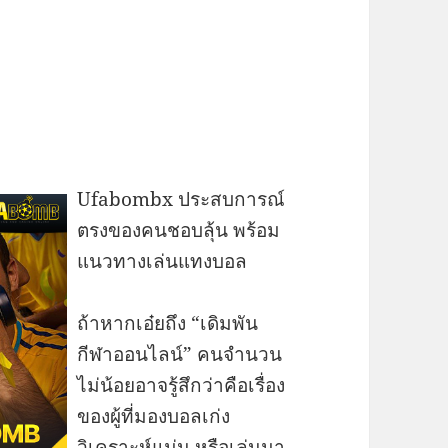
Ufabombx ประสบการณ์
ตรงของคนชอบลุ้น พร้อม
แนวทางเล่นแทงบอล
ถ้าหากเอ๋ยถึง “เดิมพัน
กีฬาออนไลน์” คนจำนวน
ไม่น้อยอาจรู้สึกว่าคือเรื่อง
ของผู้ที่มองบอลเก่ง
วิเคราะห์แม่น หรือเล่นมา