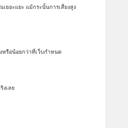
ูณเยอะแยะ แม้กระนั้นการเสี่ยงสูง
ูงหรือน้อยกว่าที่เว็บกำหนด
ริงเลย