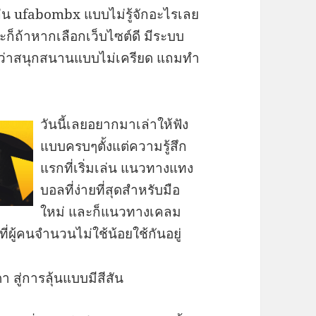
เล่น ufabombx แบบไม่รู้จักอะไรเลย
ะก็ถ้าหากเลือกเว็บไซต์ดี มีระบบ
ลยว่าสนุกสนานแบบไม่เครียด แถมทำ
วันนี้เลยอยากมาเล่าให้ฟัง
แบบครบๆตั้งแต่ความรู้สึก
แรกที่เริ่มเล่น แนวทางแทง
บอลที่ง่ายที่สุดสำหรับมือ
ใหม่ และก็แนวทางเคลม
ผู้คนจำนวนไม่ใช้น้อยใช้กันอยู่
สู่การลุ้นแบบมีสีสัน