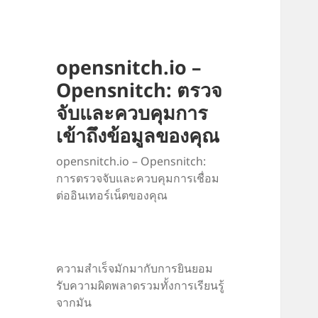
opensnitch.io –
Opensnitch: ตรวจ
จับและควบคุมการ
เข้าถึงข้อมูลของคุณ
opensnitch.io – Opensnitch:
การตรวจจับและควบคุมการเชื่อม
ต่ออินเทอร์เน็ตของคุณ
ความสำเร็จมักมากับการยินยอม
รับความผิดพลาดรวมทั้งการเรียนรู้
จากมัน