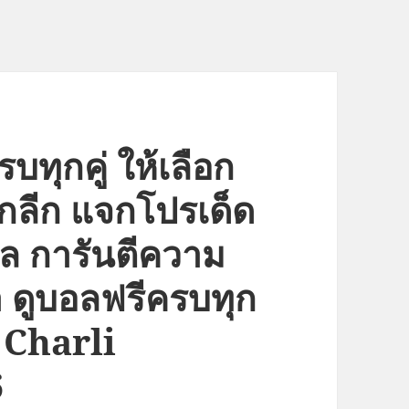
ุกคู่ ให้เลือก
ุกลีก แจกโปรเด็ด
ล การันตีความ
า ดูบอลฟรีครบทุก
y Charli
6