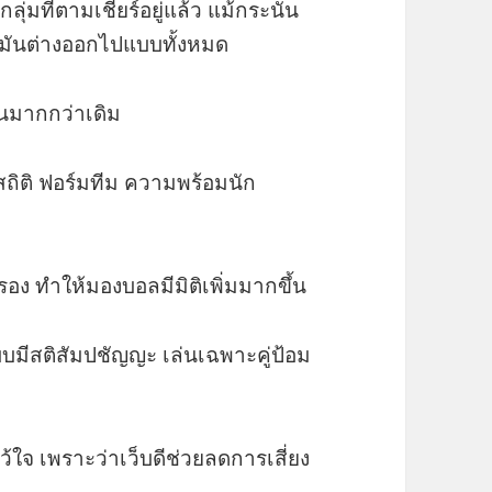
ุ่มที่ตามเชียร์อยู่แล้ว แม้กระนั้น
ึกมันต่างออกไปแบบทั้งหมด
้นมากกว่าเดิม
ังสถิติ ฟอร์มทีม ความพร้อมนัก
ต่อรอง ทำให้มองบอลมีมิติเพิ่มมากขึ้น
ล่นแบบมีสติสัมปชัญญะ เล่นเฉพาะคู่ป้อม
ไว้ใจ เพราะว่าเว็บดีช่วยลดการเสี่ยง