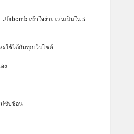
า
Ufabomb เข้าใจง่าย เล่นเป็นใน 5
ด และใช้ได้กับทุกเว็บไซต์
เอง
ไม่ซับซ้อน