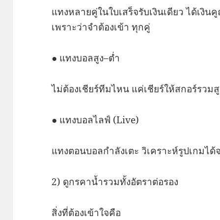
แทงหลายคู่ในใบเสร็จรับเงินเดียว ได้เงินค
เพราะว่าจำต้องเข้า ทุกคู่
● แทงบอลสูง–ต่ำ
ไม่ต้องเชียร์ทีมไหน แค่เชียร์ให้สกอร์รวมส
● แทงบอลไลฟ์ (Live)
แทงตอนบอลกำลังเตะ วิเคราะห์รูปเกมได้จ
2) ดูกรคาน้ำรวมทั้งอัตราต่อรอง
สิ่งที่ต้องเข้าใจคือ