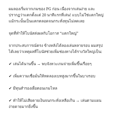
ผมลองเริ่มจากเกมของ PG ก่อน เนื่องจากเล่นง่าย และ
ปรากฏว่าแตกตั้งแต่ 20 นาทีแรกที่เล่น! แบบไม่ใช่แตกใหญ่
แม้กระนั้นเป็นแตกตลอดจนกระทั่งทุนไม่ลดเลย
จุดที่ทำให้โบนัสส่งผลกับโอกาส “แตกใหญ่”
จากประสบการณ์ตรง ข้างหลังได้ลองเล่นหลายรอบ ผมสรุป
ได้เลยว่าเหตุผลที่โบนัสช่วยเพิ่มช่องทางได้รางวัลใหญ่เป็น:
✔ เล่นได้นานขึ้น → พบจังหวะเกมจ่ายเพิ่มขึ้นเรื่อยๆ
✔ เพิ่มความเชื่อมั่นให้ทดลองเบทสูงมากขึ้นในบางรอบ
✔ มีทุนสำรองเผื่อตอนเกมไหล
✔ ทำให้ไม่เสียดายเงินจนกระทั่งเหลือเกิน → เล่นตามแผน
ง่ายดายมากยิ่งขึ้น