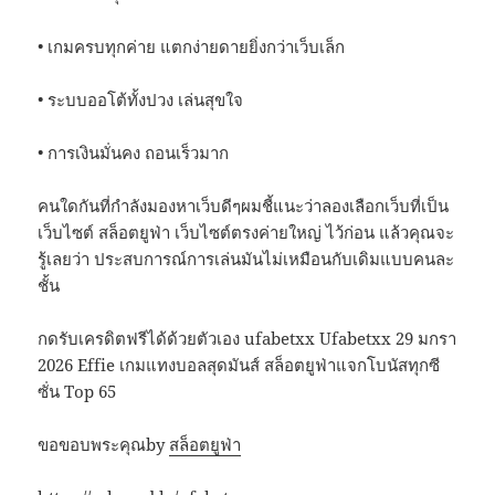
• เกมครบทุกค่าย แตกง่ายดายยิ่งกว่าเว็บเล็ก
• ระบบออโต้ทั้งปวง เล่นสุขใจ
• การเงินมั่นคง ถอนเร็วมาก
คนใดกันที่กำลังมองหาเว็บดีๆผมชี้แนะว่าลองเลือกเว็บที่เป็น
เว็บไซต์ สล็อตยูฟ่า เว็บไซต์ตรงค่ายใหญ่ ไว้ก่อน แล้วคุณจะ
รู้เลยว่า ประสบการณ์การเล่นมันไม่เหมือนกับเดิมแบบคนละ
ชั้น
กดรับเครดิตฟรีได้ด้วยตัวเอง ufabetxx Ufabetxx 29 มกรา
2026 Effie เกมแทงบอลสุดมันส์ สล็อตยูฟ่าแจกโบนัสทุกซี
ซั่น Top 65
ขอขอบพระคุณby
สล็อตยูฟ่า