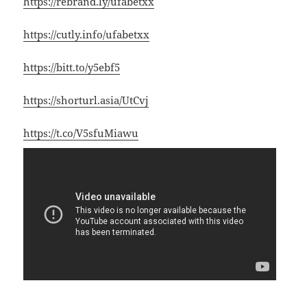
https://rebrand.ly/ufabetxx
https://cutly.info/ufabetxx
https://bitt.to/y5ebf5
https://shorturl.asia/UtCvj
https://t.co/V5sfuMiawu