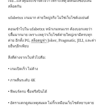
เจอ…แล้วคุณจะเข้าจิตใจว่า เพราะเหตุใดคนถึงชอบเล่น
สล็อตกัน
ufabetxx เกมมาก ค่ายใหญ่จริง ไม่ใช่เว็บไซต์เอเย่นต์
ตอนเข้าไปใน ufabetxx หน้าเกมหนแรก ต้องบอกเลยว่า
ปลื้มมากมาย เพราะเหตุว่าเว็บไซต์ค่ายใหญ่เขามีครบทุก
ค่าย อีกทั้ง PG,
สล็อตยูฟ่า
Joker, Pragmatic, JILI, และค่า
ยอื่นๆอีกเพียบ
สิ่งที่ต่างจากเว็บทั่วไปคือ:
• เกมเปิดเร็ว ไม่ค้าง
• ภาพลื่นระดับ 4K
• ฟีพบร์ครบ ซื้อฟรีสปินได้
• อัตราแตกดูสมเหตุสมผล ไม่กั๊กเหมือนเว็บไซต์หยาบคาย