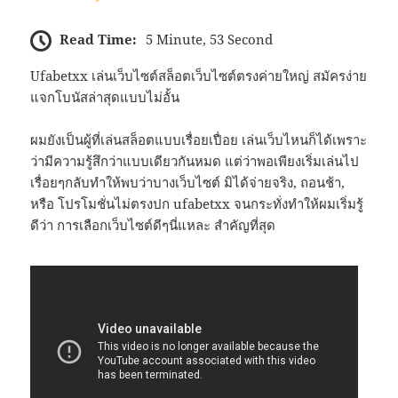
Read Time:
5 Minute, 53 Second
Ufabetxx เล่นเว็บไซต์สล็อตเว็บไซต์ตรงค่ายใหญ่ สมัครง่าย
แจกโบนัสล่าสุดแบบไม่อั้น
ผมยังเป็นผู้ที่เล่นสล็อตแบบเรื่อยเปื่อย เล่นเว็บไหนก็ได้เพราะ
ว่ามีความรู้สึกว่าแบบเดียวกันหมด แต่ว่าพอเพียงเริ่มเล่นไป
เรื่อยๆกลับทำให้พบว่าบางเว็บไซต์ มิได้จ่ายจริง, ถอนช้า,
หรือ โปรโมชั่นไม่ตรงปก ufabetxx จนกระทั่งทำให้ผมเริ่มรู้
ดีว่า การเลือกเว็บไซต์ดีๆนี่แหละ สำคัญที่สุด