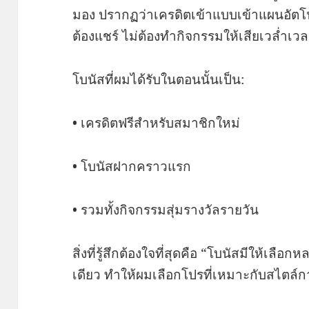
มอง ปรากฏว่าเครดิตเข้าแบบเข้าแผนอัตโนมั
ต้องแชร์ ไม่ต้องทำกิจกรรมให้เสียเวล่ำเว
โบนัสที่ผมได้รับในตอนนั้นเป็น:
• เครดิตฟรีสำหรับสมาชิกใหม่
• โบนัสฝากคราวแรก
• รวมทั้งกิจกรรมสุ่มรางวัลรายวัน
สิ่งที่รู้สึกต้องใจที่สุดคือ “โบนัสมีให้เลื
เดียว ทำให้ผมเลือกโปรที่เหมาะกับสไตล์