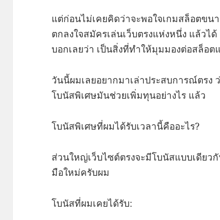
แต่ก่อนไม่เคยคิดว่าจะพอใจเกมสล็อตขนาดนี
ตกลงใจสมัครเล่นเว็บตรงแห่งหนึ่ง แล้วได
บอกเลยว่า เป็นสิ่งที่ทำให้มุมมองต่อสล็อ
วันนี้ผมเลยอยากมาเล่าประสบการณ์ตรง ว่า
โบนัสพิเศษมันช่วยเพิ่มทุนอย่างไร แล้ว
โบนัสพิเศษที่ผมได้รับเวลานี้คืออะไร?
ส่วนใหญ่เว็บไซต์ตรงจะมีโบนัสแบบเดียวกั
มือใหม่ครับผม
โบนัสที่ผมเคยได้รับ: