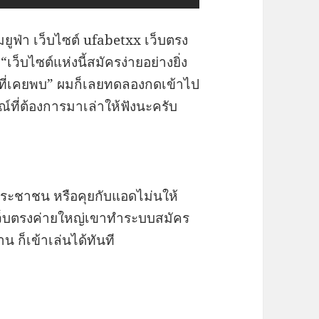
กมยูฟ่า เว็บไซต์ ufabetxx เว็บตรง
เว็บไซต์แห่งนี้สมัครง่ายอย่างยิ่ง
ๆที่เคยพบ” ผมก็เลยทดลองกดเข้าไป
ณ์ที่ต้องการมาเล่าให้ฟังนะครับ
ประชาชน หรือคุยกับแอดไม่นให้
าเว็บตรงค่ายใหญ่เขาทำระบบสมัคร
าน ก็เข้าเล่นได้ทันที