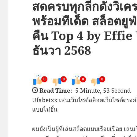
สดครบทุกลีกดังวิเ
พร้อมทีเด็ด สล็อตยูฟ่า
คืน Top 4 by Effie
ธันวา 2568
0
0
0
0
Read Time:
5 Minute, 53 Second
Ufabetxx เล่นเว็บไซต์สล็อตเว็บไซต์ตรงค
แบบไม่อั้น
ผมยังเป็นผู้ที่เล่นสล็อตแบบเรื่อยเปื่อย เล่