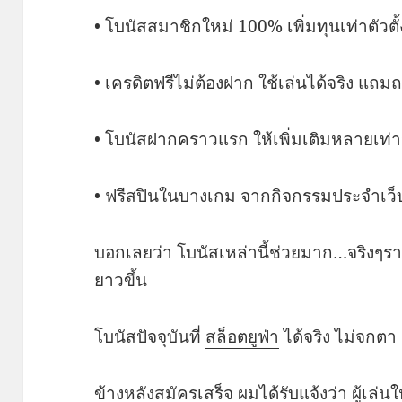
• โบนัสสมาชิกใหม่ 100% เพิ่มทุนเท่าตัวตั้ง
• เครดิตฟรีไม่ต้องฝาก ใช้เล่นได้จริง แ
• โบนัสฝากคราวแรก ให้เพิ่มเติมหลายเท่าจ
• ฟรีสปินในบางเกม จากกิจกรรมประจำเว็
บอกเลยว่า โบนัสเหล่านี้ช่วยมาก…จริงๆราว
ยาวขึ้น
โบนัสปัจจุบันที่
สล็อตยูฟ่า
ได้จริง ไม่จกตา
ข้างหลังสมัครเสร็จ ผมได้รับแจ้งว่า ผู้เล่