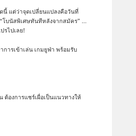
้ แต่ว่าจุดเปลี่ยนแปลงคือวันที่
้ “โบนัสพิเศษทันทีหลังจากสมัคร” …
ตแปรไปเลย!
การเข้าเล่น เกมยูฟ่า พร้อมรับ
น ต้องการแชร์เผื่อเป็นแนวทางให้