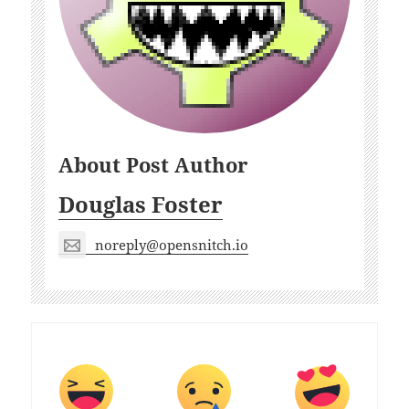
About Post Author
Douglas Foster
noreply@opensnitch.io