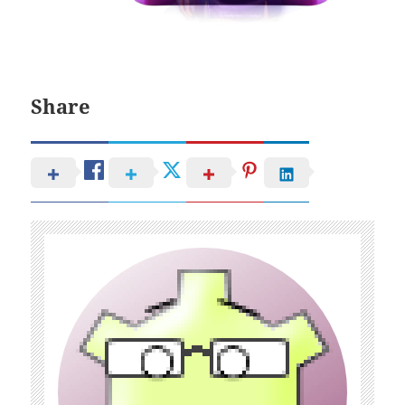
Share