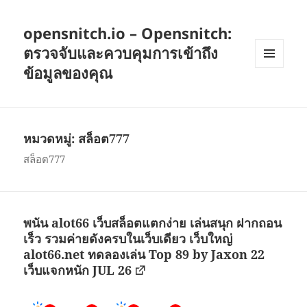
opensnitch.io – Opensnitch:
ตรวจจับและควบคุมการเข้าถึง
ข้อมูลของคุณ
เมนู
และวิด
เจ็ต
หมวดหมู่:
สล็อต777
สล็อต777
พนัน alot66 เว็บสล็อตแตกง่าย เล่นสนุก ฝากถอน
เร็ว รวมค่ายดังครบในเว็บเดียว เว็บใหญ่
alot66.net ทดลองเล่น Top 89 by Jaxon 22
เว็บแจกหนัก JUL 26