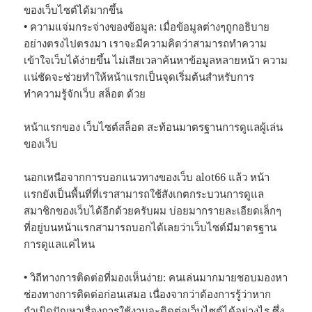
ของเว็บไซต์ได้มากขึ้น
• ความแจ่มกระจ่างของข้อมูล: เมื่อข้อมูลต่างๆถูกอธิบาย
อย่างตรงไปตรงมา เราจะมีความคิดว่าสามารถทำความ
เข้าใจเว็บได้ง่ายขึ้น ไม่เสียเวลาค้นหาข้อมูลหลายหน้า ความ
แน่ชัดจะช่วยทำให้หน้าแรกเป็นจุดเริ่มต้นสำหรับการ
ทำความรู้จักเว็บ สล็อต ด้วย
หน้าแรกของ เว็บไซต์สล็อต สะท้อนมาตรฐานการดูแลผู้เล่น
ของเว็บ
นอกเหนือจากการบอกแนวทางของเว็บ alot66 แล้ว หน้า
แรกยังเป็นพื้นที่ที่เราสามารถใช้สังเกตกระบวนการดูแล
สมาชิกของเว็บได้อีกด้วยครับผม บ่อยมากรายละเอียดเล็กๆ
ที่อยู่บนหน้าแรกสามารถบอกได้เลยว่าเว็บไซต์มีมาตรฐาน
การดูแลแค่ไหน
• วิถีทางการติดต่อที่มองเห็นง่าย: คนเล่นมากมายชอบมองหา
ช่องทางการติดต่อก่อนเสมอ เนื่องจากว่าต้องการรู้ว่าหาก
กำเนิดปัญหาเรื่องการใช้งานจะติดต่อเว็บไซต์ได้อย่างไร ซึ่ง