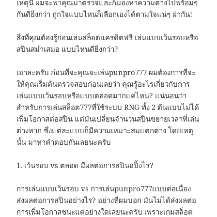
เหตุนี้ ผมจะพาคุณมาตรวจและก็มองหาความต่างไปพร้อมๆ
กันดียิ่งกว่า ถูกใจแบบไหนก็เลือกเองได้ตามใจแน่ๆ ฝ่ากัน!
สิ่งที่คุณต้องรู้ก่อนเล่นสล็อตแครดิตฟรี เล่นแบบเว้นรอบหรือ
สปินสม่ำเสมอ แบบไหนดียิ่งกว่า?
เอาละครับ ก่อนที่จะคุณจะเล่นpunpro777 ผมต้องการที่จะ
ให้คุณเริ่มต้นตรวจสอบก่อนเลยว่า คุณรู้อะไรเกี่ยวกับการ
เล่นแบบเว้นรอบหรือแบบตลอดมากแค่ไหน? แน่นอนว่า
สำหรับการเล่นสล็อต777ที่ใช้ระบบ RNG ทั้ง 2 ต้นแบบไม่ได้
เพิ่มโอกาสต่อสปิน แต่มันเปลี่ยนจำนวนสปินขยายเวลาที่เล่น
ต่างหาก ซึ่งแต่ละแบบก็มีความเหมาะสมแตกต่าง โดยเหตุ
นั้น มาหาคำตอบกันเลยนะครับ
1. เว้นรอบ vs ตลอด มีผลต่อการสปินอปิ้งไร?
การเล่นแบบเว้นรอบ vs การเล่นpunpro777แบบต่อเนื่อง
ส่งผลต่อการสปินอย่างไร? อย่างที่ผมบอก มันไม่ได้ส่งผลต่อ
การเพิ่มโอกาสชนะแต่อย่างใดเลยนะครับ เพราะเกมสล็อต