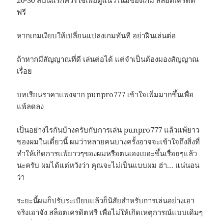
20-30 สปินแรกควรใช้เพื่อดูแนวโน้มของเกม สล็อตเครดิต
ฟรี
หากเกมเงียบให้เปลี่ยนแปลงเกมทันที อย่าฝืนเล่นต่อ
ถ้าหากมีสัญญาณที่ดี เล่นต่อได้ แต่จำเป็นต้องมองสัญญาณ
เรื่อย
บทเรียนราคาแพงจาก punpro777 เข้าใจเพิ่มมากขึ้นเพื่อ
แพ้ลดลง
เป็นอย่างไรกันบ้างครับกับการเล่น punpro777 แล้วแพ้ยาว
ของผมในเดี๋ยวนี้ ผมว่าหลายคนบางครั้งอาจจะเข้าใจถึงสิ่งที่
ทำให้เกิดการแพ้ยาวๆของผมหรือตนเองเยอะขึ้นเรื่อยๆแล้ว
นะครับ ผมได้แต่หวังว่า คุณจะไม่เป็นแบบผม ฮ่า… แน่นอน
ว่า
ระยะนี้ผมก็ปรับระเบียบแล้วก็นิสัยสำหรับการเล่นอย่างเอา
จริงเอาจัง สล็อตเครดิตฟรี เพื่อไม่ให้เกิดเหตุการณ์แบบเดิมๆ