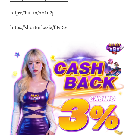
https://bitt.to/hb1u2j
https://shorturl.asia/f3yRG