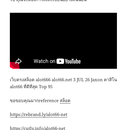
เว็บตรงสล็อต alot666 alot66.net 3 JUL 26 Jaxon คาสิโน
alot66 ที่ดีที่สุด Top 95
ขอขอบคุณมากreference
สล็อต
https://rebrand.ly/alot66-net
https://cutly.info/alot66-net