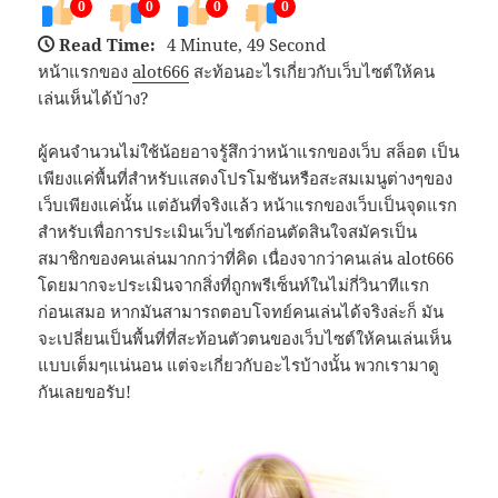
0
0
0
0
Read Time:
4 Minute, 49 Second
หน้าแรกของ
alot666
สะท้อนอะไรเกี่ยวกับเว็บไซต์ให้คน
เล่นเห็นได้บ้าง?
ผู้คนจำนวนไม่ใช้น้อยอาจรู้สึกว่าหน้าแรกของเว็บ สล็อต เป็น
เพียงแค่พื้นที่สำหรับแสดงโปรโมชันหรือสะสมเมนูต่างๆของ
เว็บเพียงแค่นั้น แต่อันที่จริงแล้ว หน้าแรกของเว็บเป็นจุดแรก
สำหรับเพื่อการประเมินเว็บไซต์ก่อนตัดสินใจสมัครเป็น
สมาชิกของคนเล่นมากกว่าที่คิด เนื่องจากว่าคนเล่น alot666
โดยมากจะประเมินจากสิ่งที่ถูกพรีเซ็นท์ในไม่กี่วินาทีแรก
ก่อนเสมอ หากมันสามารถตอบโจทย์คนเล่นได้จริงล่ะก็ มัน
จะเปลี่ยนเป็นพื้นที่ที่สะท้อนตัวตนของเว็บไซต์ให้คนเล่นเห็น
แบบเต็มๆแน่นอน แต่จะเกี่ยวกับอะไรบ้างนั้น พวกเรามาดู
กันเลยขอรับ!