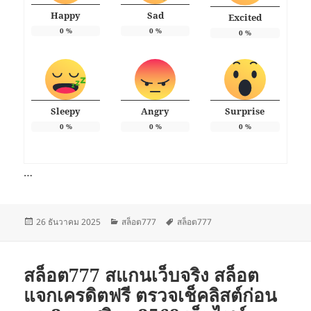
Happy
Sad
Excited
0
%
0
%
0
%
Sleepy
Angry
Surprise
0
%
0
%
0
%
…
เขียน
หมวด
ป้าย
26 ธันวาคม 2025
สล็อต777
สล็อต777
เมื่อ
หมู่
กำกับ
สล็อต777 สแกนเว็บจริง สล็อต
แจกเครดิตฟรี ตรวจเช็คลิสต์ก่อน