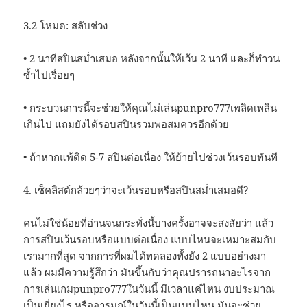
3.2 โหมด: สลับช่วง
• 2 นาทีสปินสม่ำเสมอ หลังจากนั้นให้เว้น 2 นาที และก็ทำวน
ซ้ำไปเรื่อยๆ
• กระบวนการนี้จะช่วยให้คุณไม่เล่นpunpro777เพลิดเพลิน
เกินไป แถมยังได้รอบสปินรวมพอสมควรอีกด้วย
• ถ้าหากแพ้ติด 5-7 สปินต่อเนื่อง ให้ย้ายไปช่วงเว้นรอบทันที
4. เช็คลิสต์กล้วยๆว่าจะเว้นรอบหรือสปินสม่ำเสมอดี?
คนไม่ใช่น้อยที่อ่านจนกระทั่งนี้บางครั้งอาจจะสงสัยว่า แล้ว
การสปินเว้นรอบหรือแบบต่อเนื่อง แบบไหนจะเหมาะสมกับ
เรามากที่สุด จากการที่ผมได้ทดลองทั้งยัง 2 แบบอย่างมา
แล้ว ผมมีความรู้สึกว่า มันขึ้นกับว่าคุณปรารถนาอะไรจาก
การเล่นเกมpunpro777ในวันนี้ มีเวลาแค่ไหน งบประมาณ
เป็นเยี่ยงไร หรืออารมณ์ในวันนี้เป็นแบบไหน มันจะช่วย