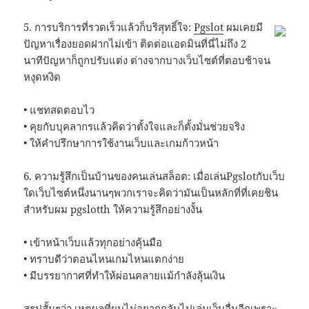
5. การบริการที่รวดเร็วแล้วก็บริสุทธิ์ใจ:
Pgslot
ผมเคยมี
ปัญหาเรื่องยอดฝากไม่เข้า ติดต่อแอดมินที่นี่ไม่ถึง 2
นาทีปัญหาก็ถูกปรับแต่ง ต่างจากบางเว็บไซต์ที่ตอบช้าจน
หงุดหงิด
• แชทสดตอบไว
• คุยกับบุคลากรแล้วคิดว่าตั้งใจและก็ตั้งมั่นช่วยจริง
• ให้คำปรึกษาการใช้งานเว็บและเกมก้าวหน้า
6. ความรู้สึกเป็นบ้านของคนเล่นสล็อต: เมื่อเล่นPgslotกับเว็บ
ใดเว็บไซต์หนึ่งนานๆพวกเราจะคิดว่ามันเป็นหลักที่ที่เคยชิน
สำหรับผม pgslotth ให้ความรู้สึกอย่างงั้น
• เข้าหน้าเว็บแล้วทุกอย่างคุ้นมือ
• ทราบดีว่าตอนไหนเกมไหนแตกง่าย
• มีบรรยากาศที่ทำให้ผ่อนคลายแม้กำลังลุ้นเงิน
สรุปสั้นๆว่า เหตุผลที่ผมไม่อยากกลับไปเล่นเว็บอื่นอีกเพราะ