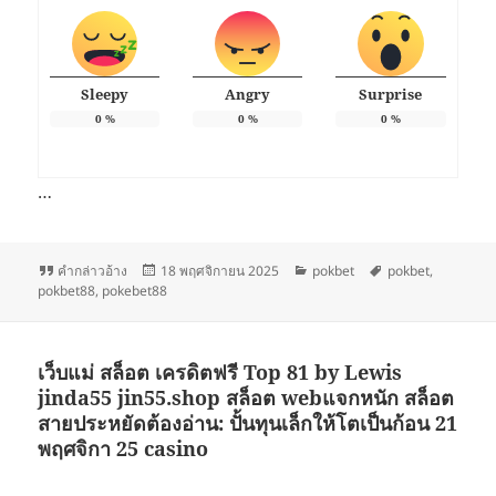
Sleepy
Angry
Surprise
0
%
0
%
0
%
…
รูป
เขียน
หมวด
ป้าย
คำกล่าวอ้าง
18 พฤศจิกายน 2025
pokbet
pokbet
,
แบบ
เมื่อ
หมู่
กำกับ
pokbet88
,
pokebet88
เรื่อง
เว็บแม่ สล็อต เครดิตฟรี Top 81 by Lewis
jinda55 jin55.shop สล็อต webแจกหนัก สล็อต
สายประหยัดต้องอ่าน: ปั้นทุนเล็กให้โตเป็นก้อน 21
พฤศจิกา 25 casino