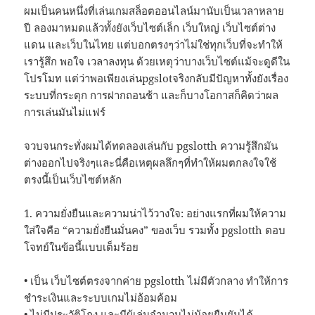
ผมเป็นคนหนึ่งที่เล่นเกมสล็อตออนไลน์มานับเป็นเวลาหลาย
ปี ลองมาหมดแล้วทั้งยังเว็บไซต์เล็ก เว็บใหญ่ เว็บไซต์ต่าง
แดน และเว็บในไทย แต่บอกตรงๆว่าไม่ใช่ทุกเว็บที่จะทำให้
เรารู้สึก พอใจ เวลาลงทุน ด้วยเหตุว่าบางเว็บไซต์แม้จะดูดีใน
โปรโมท แต่ว่าพอเพียงเล่นpgslotจริงกลับมีปัญหาทั้งยังเรื่อง
ระบบที่กระตุก การฝากถอนช้า และก็บางโอกาสก็คิดว่าผล
การเล่นมันไม่แฟร์
จวบจนกระทั่งผมได้ทดลองเล่นกับ pgslotth ความรู้สึกมัน
ต่างออกไปจริงๆและนี่คือเหตุผลลึกๆที่ทำให้ผมตกลงใจใช้
ตรงนี้เป็นเว็บไซต์หลัก
1. ความยั่งยืนและความน่าไว้วางใจ: อย่างแรกที่ผมให้ความ
ใส่ใจคือ “ความยั่งยืนมั่นคง” ของเว็บ รวมทั้ง pgslotth ตอบ
โจทย์ในข้อนี้แบบเต็มร้อย
• เป็น เว็บไซต์ตรงจากค่าย pgslotth ไม่มีตัวกลาง ทำให้การ
ชำระเงินและระบบเกมไม่อ้อมค้อม
• ไม่มีประวัติโกง และมีผู้เล่นจำนวนไม่น้อยยืนยันได้