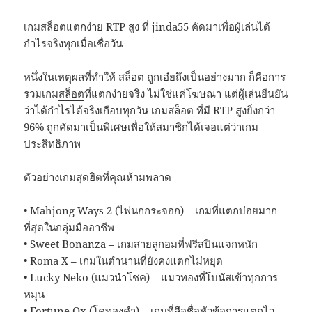
เกมสล็อตแตกง่าย RTP สูง ที่ jinda55 คัดมาเพื่อผู้เล่นได้
กำไรจริงทุกเมื่อเชื่อวัน
หนึ่งในเหตุผลที่ทำให้ สล็อต ถูกเอ๋ยถึงเป็นอย่างมาก ก็คือการ
รวมเกม
สล็อต
ที่แตกง่ายจริง ไม่ใช่แค่โฆษณา แต่ผู้เล่นยืนยัน
ว่าได้กำไรได้จริงเกือบทุกวัน เกมสล็อต ที่มี RTP สูงยิ่งกว่า
96% ถูกคัดมาเป็นพิเศษเพื่อให้สมาชิกได้เจอแต่ว่าเกม
ประสิทธิภาพ
ตัวอย่างเกมสุดฮิตที่คุณห้ามพลาด
• Mahjong Ways 2 (ไพ่นกกระจอก) – เกมที่แตกบ่อยมาก
ที่สุดในกลุ่มมืออาชีพ
• Sweet Bonanza – เกมสายลูกอมที่ฟรีสปินแจกหนัก
• Roma X – เกมในตำนานที่ยังคงแตกไม่หยุด
• Lucky Neko (แมวนำโชค) – แมวทองที่โบนัสเข้าทุกการ
หมุน
• Fortune Ox (โคทองคำ) – เกมที่ลือชื่อหัวข้อการแตกไว