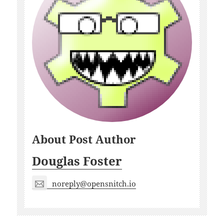
About Post Author
Douglas Foster
noreply@opensnitch.io