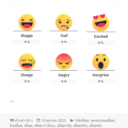
Happy
Sad
Excited
0
%
0
%
0
%
Sleepy
Angry
Surprise
0
%
0
%
0
%
…
รูป
เขียน
หมวด
คำกล่าวอ้าง
10 ตุลาคม 2025
168สล็อต
,
ทดลองเล่นสล็อต
,
แบบ
เมื่อ
หมู่
ปั่นสล็อต
,
สล็อต
,
สล็อต 918kiss
,
สล็อต168
,
สล็อต456
,
สล็อต66
,