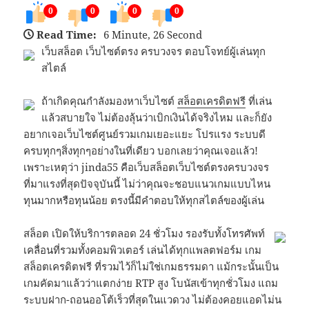
0
0
0
0
Read Time:
6 Minute, 26 Second
เว็บสล็อต เว็บไซต์ตรง ครบวงจร ตอบโจทย์ผู้เล่นทุก
สไตล์
ถ้าเกิดคุณกำลังมองหาเว็บไซต์
สล็อตเครดิตฟรี
ที่เล่น
แล้วสบายใจ ไม่ต้องลุ้นว่าเบิกเงินได้จริงไหม และก็ยัง
อยากเจอเว็บไซต์ศูนย์รวมเกมเยอะแยะ โปรแรง ระบบดี
ครบทุกๆสิ่งทุกๆอย่างในที่เดียว บอกเลยว่าคุณเจอแล้ว!
เพราะเหตุว่า jinda55 คือเว็บสล็อตเว็บไซต์ตรงครบวงจร
ที่มาแรงที่สุดปัจจุบันนี้ ไม่ว่าคุณจะชอบแนวเกมแบบไหน
ทุนมากหรือทุนน้อย ตรงนี้มีคำตอบให้ทุกสไตล์ของผู้เล่น
สล็อต เปิดให้บริการตลอด 24 ชั่วโมง รองรับทั้งโทรศัพท์
เคลื่อนที่รวมทั้งคอมพิวเตอร์ เล่นได้ทุกแพลตฟอร์ม เกม
สล็อตเครดิตฟรี ที่รวมไว้ก็ไม่ใช่เกมธรรมดา แม้กระนั้นเป็น
เกมคัดมาแล้วว่าแตกง่าย RTP สูง โบนัสเข้าทุกชั่วโมง แถม
ระบบฝาก-ถอนออโต้เร็วที่สุดในแวดวง ไม่ต้องคอยแอดไม่น