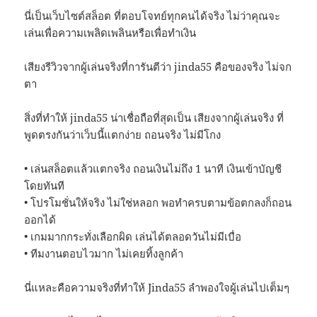
นี่เป็นเว็บไซต์สล็อต ที่ตอบโจทย์ทุกคนได้จริง ไม่ว่าคุณจะ
เล่นเพื่อความเพลิดเพลินหรือเพื่อทำเงิน
เสียงรีวิวจากผู้เล่นจริงที่การันตีว่า jinda55 คือของจริง ไม่จก
ตา
สิ่งที่ทำให้ jinda55 น่าเชื่อถือที่สุดเป็น เสียงจากผู้เล่นจริง ที่
พูดตรงกันว่าเว็บนี้แตกง่าย ถอนจริง ไม่มีโกง
• เล่นสล็อตแล้วแตกจริง ถอนเงินไม่ถึง 1 นาที เงินเข้าบัญชี
โดยทันที
• โปรโมชั่นให้จริง ไม่ใช่หลอก พอทำครบตามข้อตกลงก็ถอน
ออกได้
• เกมมากกระทั่งเลือกผิด เล่นได้ตลอดวันไม่มีเบื่อ
• ทีมงานตอบไวมาก ไม่เคยทิ้งลูกค้า
นี่แหละคือความจริงที่ทำให้ Jinda55 ลำพองใจผู้เล่นไปเต็มๆ