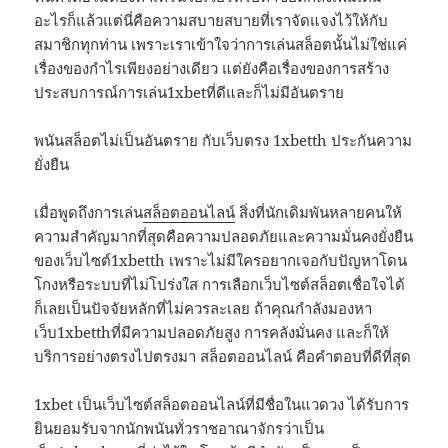
อะไรก็แล้วแต่นี่คือความสบายสบายที่เราจัดแจงไว้ให้กับ
สมาชิกทุกท่าน เพราะเราเข้าใจว่าการเล่นสล็อตนั้นไม่ใช่แค่
เรื่องของกำไรเพียงอย่างเดียว แต่ยังคือเรื่องของการสร้าง
ประสบการณ์การเล่น1xbetที่ดีและก็ไม่มีอันตราย
พนันสล็อตไม่เป็นอันตราย กับเว็บตรง 1xbetth ประกันความ
ยั่งยืน
เมื่อพูดถึงการเล่น
สล็อตออนไลน์
สิ่งที่นักเดิมพันหลายคนให้
ความสำคัญมากที่สุดคือความปลอดภัยและความมั่นคงยั่งยืน
ของเว็บไซต์1xbetth เพราะไม่มีใครอยากเจอกับปัญหาโดน
โกงหรือระบบที่ไม่โปร่งใส การเลือกเว็บไซต์สล็อตเชื่อใจได้
ก็เลยเป็นปัจจัยหลักที่ไม่ควรละเลย ถ้าคุณกำลังมองหา
เว็บ1xbetthที่มีความปลอดภัยสูง การคลังมั่นคง และก็ให้
บริการอย่างตรงไปตรงมา สล็อตออนไลน์ คือคำตอบที่ดีที่สุด
1xbet เป็นเว็บไซต์สล็อตออนไลน์ที่มีชื่อในแวดวง ได้รับการ
ยินยอมรับจากนักพนันทั่วราชอาณาจักรว่าเป็น