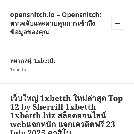
opensnitch.io – Opensnitch:
ตรวจจับและควบคุมการเข้าถึง
ข้อมูลของคุณ
เมนู
และวิด
เจ็ต
หมวดหมู่:
1xbetth
1xbetth
เว็บใหญ่ 1xbetth ใหม่ล่าสุด Top
12 by Sherrill 1xbetth
1xbetth.biz สล็อตออนไลน์
webแจกหนัก แจกเครดิตฟรี 23
July 2025 คาสิโน