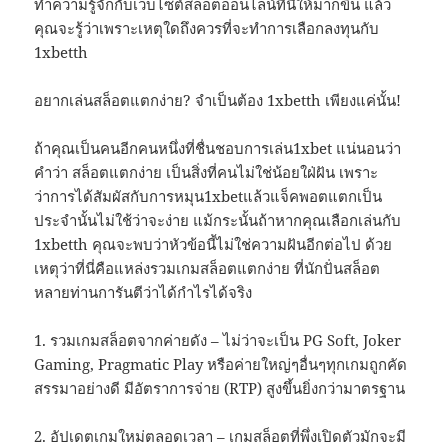
ทำความรู้จักกับเว็บไซต์สล็อตออนไลน์ที่นี้ให้มากขึ้น แล้ว
คุณจะรู้ว่าเพราะเหตุใดถึงควรที่จะทำการเลือกลงทุนกับ
1xbetth
อยากเล่นสล็อตแตกง่าย? จำเป็นต้อง 1xbetth เพียงแค่นั้น!
ถ้าคุณเป็นคนอีกคนหนึ่งที่ชื่นชอบการเล่น1xbet แน่นอนว่า
คำว่า สล็อตแตกง่าย เป็นสิ่งที่คนไม่ใช่น้อยใฝ่ฝัน เพราะ
ว่าการได้สัมผัสกับการหมุน1xbetแล้วแจ็คพอตแตกเป็น
ประจำนั้นไม่ใช้ว่าจะง่าย แม้กระนั้นถ้าหากคุณเลือกเล่นกับ
1xbetth คุณจะพบว่าหัวข้อนี้ไม่ใช่ความฝันอีกต่อไป ด้วย
เหตุว่าที่นี่คือแหล่งรวมเกมสล็อตแตกง่าย ที่นักปั่นสล็อต
หลายท่านการันตีว่าได้กำไรได้จริง
1. รวมเกมสล็อตจากค่ายดัง – ไม่ว่าจะเป็น PG Soft, Joker
Gaming, Pragmatic Play หรือค่ายใหญ่ๆอื่นๆทุกเกมถูกคัด
สรรมาอย่างดี มีอัตราการจ่าย (RTP) สูงขึ้นยิ่งกว่ามาตรฐาน
2. อัปเดตเกมใหม่ตลอดเวลา – เกมสล็อตที่พึ่งเปิดตัวมักจะมี