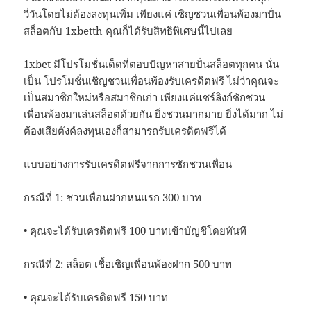
วี่วันโดยไม่ต้องลงทุนเพิ่ม เพียงแค่ เชิญชวนเพื่อนพ้องมาปั่น
สล็อตกับ 1xbetth คุณก็ได้รับสิทธิพิเศษนี้ไปเลย
1xbet มีโปรโมชั่นเด็ดที่ตอบปัญหาสายปั่นสล็อตทุกคน นั่น
เป็น โปรโมชั่นเชิญชวนเพื่อนพ้องรับเครดิตฟรี ไม่ว่าคุณจะ
เป็นสมาชิกใหม่หรือสมาชิกเก่า เพียงแค่แชร์ลิงก์ชักชวน
เพื่อนพ้องมาเล่นสล็อตด้วยกัน ยิ่งชวนมากมาย ยิ่งได้มาก ไม่
ต้องเสียตังค์ลงทุนเองก็สามารถรับเครดิตฟรีได้
แบบอย่างการรับเครดิตฟรีจากการชักชวนเพื่อน
กรณีที่ 1: ชวนเพื่อนฝากหนแรก 300 บาท
• คุณจะได้รับเครดิตฟรี 100 บาทเข้าบัญชีโดยทันที
กรณีที่ 2:
สล็อต
เชื้อเชิญเพื่อนพ้องฝาก 500 บาท
• คุณจะได้รับเครดิตฟรี 150 บาท