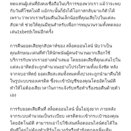
ทดแทนผู้เล่นที่ยังคงเชื่อถือในบริการของพวกเรา แม้ว่าจะพบ
กับวันที่โชคไม่ดี แม้กระนั้นก็ยังได้โอกาสกลับมาแก้ตัวได้
เพราะว่าพวกเราพร้อมคืนเงินเล็กน้อยที่คุณเสียไปในแต่ละ
สัปดาห์ ช่วยให้คุณมีทุนสำหรับเพื่อการหมุนวนรวมทั้งทดลอง
เล่น1xbetthใหม่อีกครั้ง
การคืนยอดเสียทุกสัปดาห์ของ สล็อตออนไลน์ นับว่าเป็น
คุณลักษณะเด่นที่ทำให้นักพนันผู้คนจำนวนมากเลือกใช้
บริการกับพวกเราอย่างสม่ำเสมอ โดยยอดเสียที่คุณเล่นไปใน
แต่ละอาทิตย์จะถูกคำนวณอย่างโปร่งใสรวมทั้งแจ้งชัด หลัง
จากจบอาทิตย์ ยอดเสียสะสมทั้งหมดทั้งปวงจะถูกนำมาคืนให้
ในรูปแบบของเครดิต ซึ่งจะเข้าบัญชีของคุณโดยอัตโนมัติ
ทำให้ไม่ต้องเสียเวลาในการแจ้งรับหรือทำเรื่องขอคืนด้วยตัว
เอง
การรับยอดเสียคืนที่ สล็อตออนไลน์ นั้นไม่ยุ่งยาก ภายหลัง
จากระบบคำนวณเป็นระเบียบ เครดิตจะเข้ากระเป๋าของคุณ
โดยอัตโนมัติ สามารถเอาไปใช้เล่นสล็อตออนไลน์ต่อได้ใน
ทันทีโดยไม่ต้องทำเทิร์นโอเวอร์หรือทำข้อตกลงเพิ่มเติม