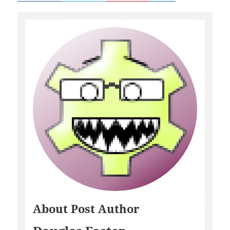
About Post Author