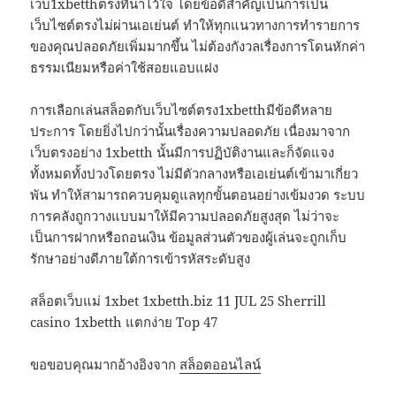
เว็บ1xbetthตรงที่น่าไว้ใจ โดยข้อดีสำคัญเป็นการเป็น
เว็บไซต์ตรงไม่ผ่านเอเย่นต์ ทำให้ทุกแนวทางการทำรายการ
ของคุณปลอดภัยเพิ่มมากขึ้น ไม่ต้องกังวลเรื่องการโดนหักค่า
ธรรมเนียมหรือค่าใช้สอยแอบแฝง
การเลือกเล่นสล็อตกับเว็บไซต์ตรง1xbetthมีข้อดีหลาย
ประการ โดยยิ่งไปกว่านั้นเรื่องความปลอดภัย เนื่องมาจาก
เว็บตรงอย่าง 1xbetth นั้นมีการปฏิบัติงานและก็จัดแจง
ทั้งหมดทั้งปวงโดยตรง ไม่มีตัวกลางหรือเอเย่นต์เข้ามาเกี่ยว
พัน ทำให้สามารถควบคุมดูแลทุกขั้นตอนอย่างเข้มงวด ระบบ
การคลังถูกวางแบบมาให้มีความปลอดภัยสูงสุด ไม่ว่าจะ
เป็นการฝากหรือถอนเงิน ข้อมูลส่วนตัวของผู้เล่นจะถูกเก็บ
รักษาอย่างดีภายใต้การเข้ารหัสระดับสูง
สล็อตเว็บแม่ 1xbet 1xbetth.biz 11 JUL 25 Sherrill
casino 1xbetth แตกง่าย Top 47
ขอขอบคุณมากอ้างอิงจาก
สล็อตออนไลน์