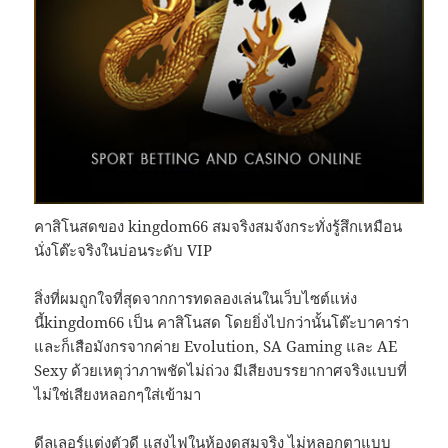
คาสิโนสดของ kingdom66 สมจริงสมจังกระทั่งรู้สึกเหมือน
นั่งโต๊ะจริงในบ่อนระดับ VIP
สิ่งที่ผมถูกใจที่สุดจากการทดลองเล่นในเว็บไซต์แห่ง
นี้kingdom66 เป็น คาสิโนสด โดยยิ่งไปกว่านั้นโต๊ะบาคาร่า
และก็เสือมังกรจากค่าย Evolution, SA Gaming และ AE
Sexy ด้วยเหตุว่าภาพชัดไม่ถ่วง มีเสียงบรรยากาศจริงแบบที่
ไม่ใช่เสียงหลอกๆใส่เข้ามา
ดีลเลอร์แต่งตัวดี แสงไฟในห้องดูสมจริง ไม่หลอกตาแบบ