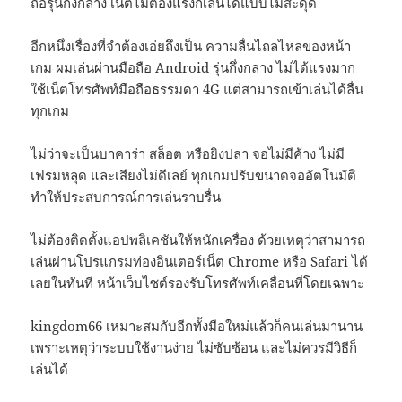
ถือรุ่นกึ่งกลาง เน็ตไม่ต้องแรงก็เล่นได้แบบไม่สะดุด
อีกหนึ่งเรื่องที่จำต้องเอ่ยถึงเป็น ความลื่นไถลไหลของหน้า
เกม ผมเล่นผ่านมือถือ Android รุ่นกึ่งกลาง ไม่ได้แรงมาก
ใช้เน็ตโทรศัพท์มือถือธรรมดา 4G แต่สามารถเข้าเล่นได้ลื่น
ทุกเกม
ไม่ว่าจะเป็นบาคาร่า สล็อต หรือยิงปลา จอไม่มีค้าง ไม่มี
เฟรมหลุด และเสียงไม่ดีเลย์ ทุกเกมปรับขนาดจออัตโนมัติ
ทำให้ประสบการณ์การเล่นราบรื่น
ไม่ต้องติดตั้งแอปพลิเคชันให้หนักเครื่อง ด้วยเหตุว่าสามารถ
เล่นผ่านโปรแกรมท่องอินเตอร์เน็ต Chrome หรือ Safari ได้
เลยในทันที หน้าเว็บไซต์รองรับโทรศัพท์เคลื่อนที่โดยเฉพาะ
kingdom66 เหมาะสมกับอีกทั้งมือใหม่แล้วก็คนเล่นมานาน
เพราะเหตุว่าระบบใช้งานง่าย ไม่ซับซ้อน และไม่ควรมีวิธีก็
เล่นได้