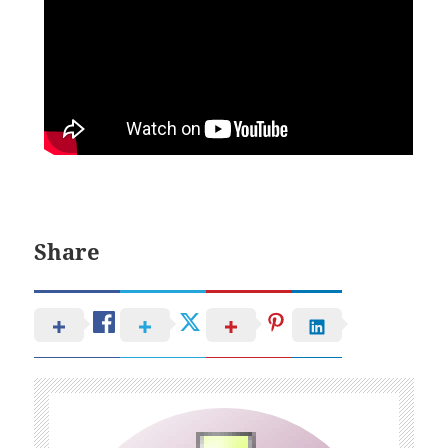
Share