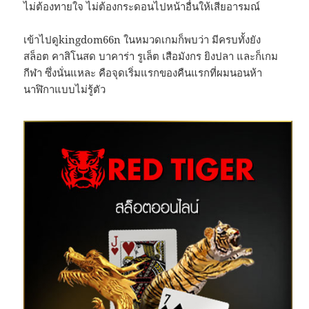
ไม่ต้องทายใจ ไม่ต้องกระดอนไปหน้าอื่นให้เสียอารมณ์
เข้าไปดูkingdom66n ในหมวดเกมก็พบว่า มีครบทั้งยัง
สล็อต คาสิโนสด บาคาร่า รูเล็ต เสือมังกร ยิงปลา และก็เกม
กีฬา ซึ่งนั่นแหละ คือจุดเริ่มแรกของคืนแรกที่ผมนอนห้า
นาฬิกาแบบไม่รู้ตัว