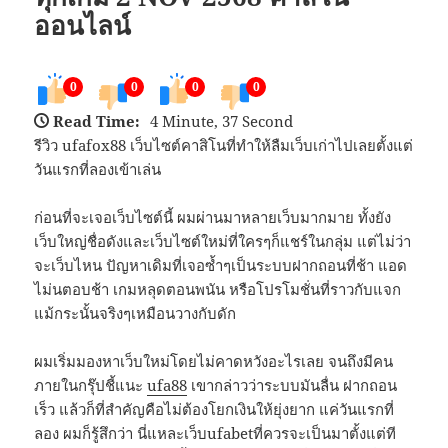
ออนไลน์
0
0
0
0
Read Time:
4 Minute, 37 Second
รีวิว ufafox88 เว็บไซต์คาสิโนที่ทำให้ลืมเว็บเก่าไปเลยตั้งแต่
วันแรกที่ลองเข้าเล่น
ก่อนที่จะเจอเว็บไซต์นี้ ผมผ่านมาหลายเว็บมากมาย ทั้งยัง
เว็บใหญ่ชื่อดังและเว็บไซต์ใหม่ที่ใครๆก็แชร์ในกลุ่ม แต่ไม่ว่า
จะเว็บไหน ปัญหาเดิมที่เจอซ้ำๆเป็นระบบฝากถอนที่ช้า แอด
ไม่นตอบช้า เกมหลุดตอนพนัน หรือโปรโมชั่นที่ราวกับแจก
แม้กระนั้นจริงๆเหมือนวางกับดัก
ผมเริ่มมองหาเว็บใหม่โดยไม่คาดหวังอะไรเลย จนถึงมีคน
ภายในกรุ๊ปชี้แนะ
ufa88
เขากล่าวว่าระบบมันลื่น ฝากถอน
เร็ว แล้วก็ที่สำคัญคือไม่ต้องโยกเงินให้ยุ่งยาก แค่วันแรกที่
ลอง ผมก็รู้สึกว่า นี่แหละเว็บufabetที่ควรจะเป็นมาตั้งแต่ที