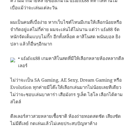
ความมากมายหลายของเกมใน ufafox88 ที่ทำให้ท่านไม่
เบื่อแม้ว่าจะเล่นแต่ละวัน
ผมเป็นคนที่เบื่อง่าย หากเว็บไซต์ไหนมีเกมให้เลือกน้อยหรือ
จำกัดอยู่แค่ไม่กี่ค่าย ผมจะเล่นได้ไม่นาน แต่ว่า ufa88 จัด
หนักจัดเต็มแบบไม่กั๊ก อีกทั้งสล็อต คาสิโนสด พนันบอล ยิง
ปลา แล้วก็อื่นๆอีกมาก
• ufafox88 เกมคาสิโนสดที่มีให้เลือกหลายห้องหลากดีล
เลอร์
ไม่ว่าจะเป็น SA Gaming, AE Sexy, Dream Gaming หรือ
Evolution ทุกค่ายมีโต๊ะให้เลือกเล่นมากไม่น้อยเลยทีเดียว
ไม่ว่าจะชอบเล่นบาคาร่า เสือมังกร รูเล็ต ไฮโล เลือกได้ตาม
สไตล์
ดีลเลอร์สาวสวยหลายเชื้อชาติ ห้องถ่ายทอดสดชัด เสียงชัด
ไม่มีดีเลย์ กดเล่นแล้วไม่เคยประสบปัญหาค้าง