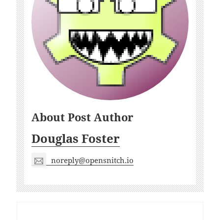
About Post Author
Douglas Foster
noreply@opensnitch.io