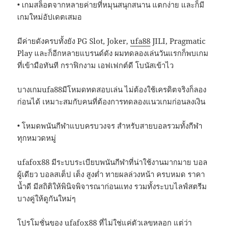
• เกมสล็อตจากหลายค่ายที่หมุนสนุกสนาน แตกง่าย และก็มี
เกมใหม่อัปเดตเสมอ
มีค่ายดังครบทั้งยัง PG Slot, Joker,
ufa88
JILI, Pragmatic
Play และก็อีกหลายแบรนด์ดัง ผมทดลองเล่นวันแรกก็พบเกม
ที่เข้ามือทันที กราฟิกงาม เอฟเฟกต์ดี โบนัสเข้าไว
บางเกมufa88มีโหมดทดสอบเล่น ไม่ต้องใช้เครดิตจริงก็ลอง
ก่อนได้ เหมาะสมกับคนที่ต้องการทดลองแนวเกมก่อนลงเงิน
• โหมดพนันกีฬาแบบครบวงจร สำหรับสายบอลรวมทั้งกีฬา
ทุกหมวดหมู่
ufafox88 มีระบบระเบียบพนันกีฬาที่น่าใช้งานมากมาย บอล
ผู้เดียว บอลสเต็ป เต็ง สูงต่ำ ทายผลล่วงหน้า ครบหมด ราคา
น้ำดี มีสถิติให้พินิจพิจารณาก่อนแทง รวมทั้งระบบไลฟ์สตรีม
บางคู่ให้ดูกันใหม่ๆ
โปรโมชั่นของ ufafox88 ที่ไม่ใช่แค่ตัวเลขหลอก แต่ว่า