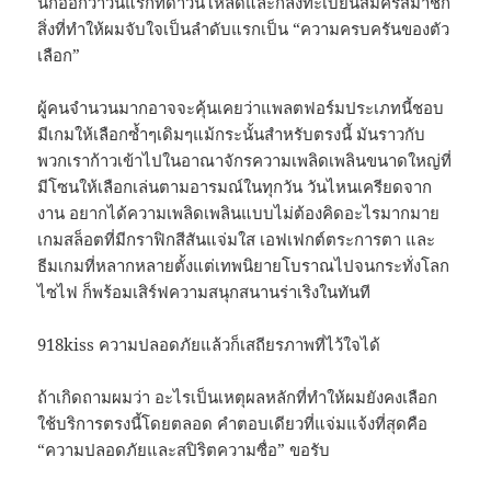
นึกออกว่าวันแรกที่ดาวน์โหลดและก็ลงทะเบียนสมัครสมาชิก
สิ่งที่ทำให้ผมจับใจเป็นลำดับแรกเป็น “ความครบครันของตัว
เลือก”
ผู้คนจำนวนมากอาจจะคุ้นเคยว่าแพลตฟอร์มประเภทนี้ชอบ
มีเกมให้เลือกซ้ำๆเดิมๆแม้กระนั้นสำหรับตรงนี้ มันราวกับ
พวกเราก้าวเข้าไปในอาณาจักรความเพลิดเพลินขนาดใหญ่ที่
มีโซนให้เลือกเล่นตามอารมณ์ในทุกวัน วันไหนเครียดจาก
งาน อยากได้ความเพลิดเพลินแบบไม่ต้องคิดอะไรมากมาย
เกมสล็อตที่มีกราฟิกสีสันแจ่มใส เอฟเฟกต์ตระการตา และ
ธีมเกมที่หลากหลายตั้งแต่เทพนิยายโบราณไปจนกระทั่งโลก
ไซไฟ ก็พร้อมเสิร์ฟความสนุกสนานร่าเริงในทันที
918kiss ความปลอดภัยแล้วก็เสถียรภาพที่ไว้ใจได้
ถ้าเกิดถามผมว่า อะไรเป็นเหตุผลหลักที่ทำให้ผมยังคงเลือก
ใช้บริการตรงนี้โดยตลอด คำตอบเดียวที่แจ่มแจ้งที่สุดคือ
“ความปลอดภัยและสปิริตความซื่อ” ขอรับ