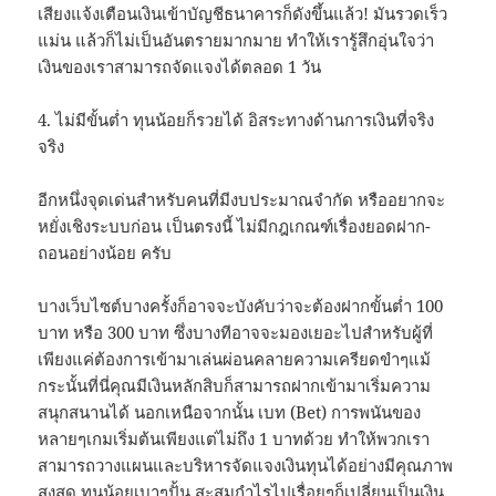
เสียงแจ้งเตือนเงินเข้าบัญชีธนาคารก็ดังขึ้นแล้ว! มันรวดเร็ว
แม่น แล้วก็ไม่เป็นอันตรายมากมาย ทำให้เรารู้สึกอุ่นใจว่า
เงินของเราสามารถจัดแจงได้ตลอด 1 วัน
4. ไม่มีขั้นต่ำ ทุนน้อยก็รวยได้ อิสระทางด้านการเงินที่จริง
จริง
อีกหนึ่งจุดเด่นสำหรับคนที่มีงบประมาณจำกัด หรืออยากจะ
หยั่งเชิงระบบก่อน เป็นตรงนี้ ไม่มีกฎเกณฑ์เรื่องยอดฝาก-
ถอนอย่างน้อย ครับ
บางเว็บไซต์บางครั้งก็อาจจะบังคับว่าจะต้องฝากขั้นต่ำ 100
บาท หรือ 300 บาท ซึ่งบางทีอาจจะมองเยอะไปสำหรับผู้ที่
เพียงแค่ต้องการเข้ามาเล่นผ่อนคลายความเครียดขำๆแม้
กระนั้นที่นี่คุณมีเงินหลักสิบก็สามารถฝากเข้ามาเริ่มความ
สนุกสนานได้ นอกเหนือจากนั้น เบท (Bet) การพนันของ
หลายๆเกมเริ่มต้นเพียงแต่ไม่ถึง 1 บาทด้วย ทำให้พวกเรา
สามารถวางแผนและบริหารจัดแจงเงินทุนได้อย่างมีคุณภาพ
สูงสุด ทุนน้อยเบาๆปั้น สะสมกำไรไปเรื่อยๆก็เปลี่ยนเป็นเงิน