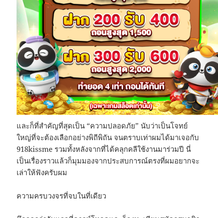
และก็ที่สำคัญที่สุดเป็น “ความปลอดภัย” นับว่าเป็นโจทย์
ใหญ่ที่จะต้องเลือกอย่างพิถีพิถัน จนตราบเท่าผมได้มาเจอกับ
918kissme รวมทั้งหลังจากที่ได้คลุกคลีใช้งานมาร่วมปี นี่
เป็นเรื่องราวแล้วก็มุมมองจากประสบการณ์ตรงที่ผมอยากจะ
เล่าให้ฟังครับผม
ความครบวงจรที่จบในที่เดียว