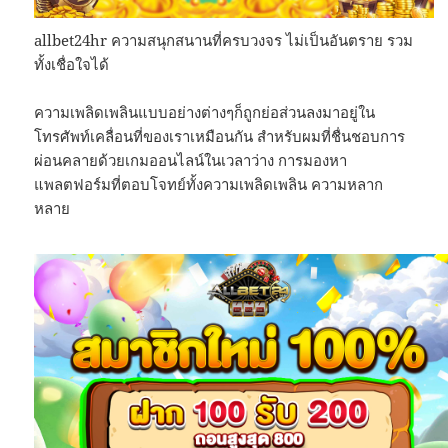
allbet24hr ความสนุกสนานที่ครบวงจร ไม่เป็นอันตราย รวม
ทั้งเชื่อใจได้
ความเพลิดเพลินแบบอย่างต่างๆก็ถูกย่อส่วนลงมาอยู่ใน
โทรศัพท์เคลื่อนที่ของเราเหมือนกัน สำหรับผมที่ชื่นชอบการ
ผ่อนคลายด้วยเกมออนไลน์ในเวลาว่าง การมองหา
แพลตฟอร์มที่ตอบโจทย์ทั้งความเพลิดเพลิน ความหลาก
หลาย