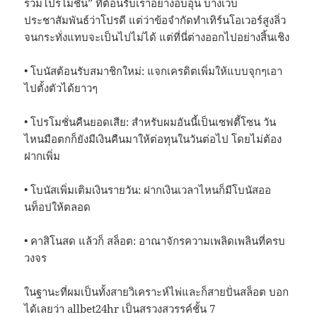
รวมโปรโมชั่น” ที่ต้อนรับเราอย่างอบอุ่น บางเว็บ
ประชาสัมพันธ์ว่าโปรดี แต่ว่าข้อจำกัดทำเทิร์นโอเวอร์สูงลิ่ว
จนกระทั่งแทบจะเป็นไปไม่ได้ แต่ที่นี่ต่างออกไปอย่างสิ้นเชิง
• โบนัสต้อนรับสมาชิกใหม่: แจกเครดิตเพิ่มให้แบบจุกๆเอา
ไปตั้งตัวได้ยาวๆ
• โปรโมชั่นคืนยอดเสีย: สำหรับผมอันนี้เป็นเซฟตี้โซน วัน
ไหนมือตกก็ยังมีเงินคืนมาให้ต่อทุนในวันต่อไป โดยไม่ต้อง
ฝากเพิ่ม
• โบนัสเพิ่มเติมเงินรายวัน: ฝากเงินเวลาไหนก็มีโบนัสออ
นท็อปให้ตลอด
• คาสิโนสด แล้วก็ สล็อต: อาณาจักรความเพลิดเพลินที่ครบ
วงจร
ในฐานะที่ผมเป็นทั้งสายวิเคราะห์ไพ่และก็สายปั่นสล็อต บอก
ได้เลยว่า allbet24hr เป็นสรวงสวรรค์ชั้น 7