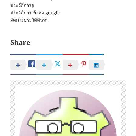
ประวัติการดู
ประวัติการเข้าชม google
จัดการประวัติค้นหา
Share