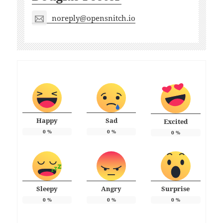
noreply@opensnitch.io
Happy
Sad
Excited
0
%
0
%
0
%
Sleepy
Angry
Surprise
0
%
0
%
0
%