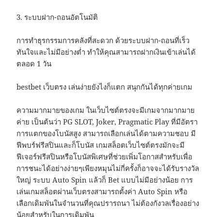
3. ระบบฝาก-ถอนอัตโนมัติ
การทำธุรกรรมการคลังที่สะดวก ด้วยระบบฝาก-ถอนที่เร็ว
ทันใจและไม่มีอย่างต่ำ ทำให้คุณสามารถฝากเงินเข้าเล่นได้
ตลอด 1 วัน
bestbet เว็บตรง เล่นง่ายยังไงก็แตก สนุกกันได้ทุกค่ายเกม
ความมากมายของเกม ในเว็บไซต์ตรงจะมีเกมจากมากมาย
ค่าย เป็นต้นว่า PG SLOT, Joker, Pragmatic Play ที่มีอัตรา
การแตกของโบนัสสูง สามารถเลือกเล่นได้ตามความชอบ มี
ฟีพบร์ฟรีสปินและก็โบนัส เกมสล็อตเว็บไซต์ตรงมักจะมี
ฟีเจอร์ฟรีสปินหรือโบนัสพิเศษที่ช่วยเพิ่มโอกาสสำหรับเพื่อ
การชนะได้อย่างง่ายๆเพียงหมุนไม่กี่ครั้งก็อาจจะได้รับรางวัล
ใหญ่ ระบบ Auto Spin แล้วก็ Bet แบบไม่มีอย่างน้อย การ
เล่นเกมสล็อตผ่านเว็บตรงสามารถตั้งค่า Auto Spin หรือ
เลือกเดิมพันในจำนวนที่คุณปรารถนา ไม่ต้องกังวลเรื่องอย่าง
น้อยสำหรับในการเดิมพัน