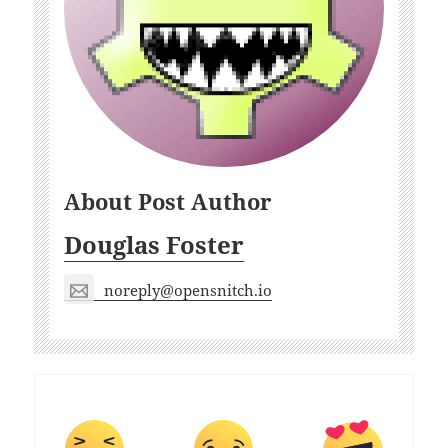
About Post Author
Douglas Foster
noreply@opensnitch.io