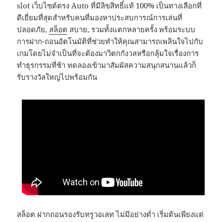
slot เว็บไซต์ตรง Auto ที่มีลิขสิทธิ์แท้ 100% เป็นทางเลือกที่
ดีเยี่ยมที่สุดสำหรับคนที่มองหาประสบการณ์การเล่นที่
ปลอดภัย,
สล็อต
สบาย, รวมทั้งแตกหลายครั้ง พร้อมระบบ
การฝาก-ถอนอัตโนมัติที่ช่วยทำให้คุณสามารถเพลินใจไปกับ
เกมโดยไม่จำเป็นที่จะต้องมาวิตกกังวลหรือกลุ้มใจเรื่องการ
ทำธุรกรรมที่ช้า ทดลองเข้ามาสัมผัสความสนุกสนานแล้วก็
รับรางวัลใหญ่ไปพร้อมกัน
สล็อต ฝากถอนรองรับทรูวอเลท ไม่มีอย่างต่ำ เริ่มต้นเพียงแต่