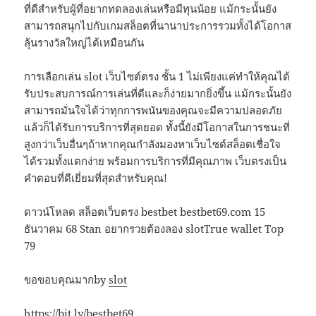
ที่ดีสำหรับผู้ที่อยากทดลองเล่นหรือมีทุนน้อย แม้กระนั้นยัง
สามารถสนุกไปกับเกมสล็อตที่นานาประการรวมทั้งได้โอกาส
ลุ้นรางวัลใหญ่ได้เหมือนกัน
การเลือกเล่น slot เว็บไซต์ตรง ชั้น 1 ไม่เพียงแค่ทำให้คุณได้
รับประสบการณ์การเล่นที่ดีและก็ง่ายมากยิ่งขึ้น แม้กระนั้นยัง
สามารถมั่นใจได้ว่าทุกการพนันของคุณจะมีความปลอดภัย
แล้วก็ได้รับการบริการที่สุดยอด ทั้งนี้ยังมีโอกาสในการชนะที่
สูงกว่าเว็บอื่นๆถ้าหากคุณกำลังมองหาเว็บไซต์สล็อตเชื่อใจ
ได้รวมทั้งแตกง่าย พร้อมการบริการที่มีคุณภาพ เว็บตรงเป็น
คำตอบที่ดีเยี่ยมที่สุดสำหรับคุณ!
ดาวน์โหลด สล็อตเว็บตรง bestbet bestbet69.com 15
ธันวาคม 68 Stan อยากรวยต้องลอง slotTrue wallet Top
79
ขอขอบคุณมากby
slot
https://bit.ly/bestbet69