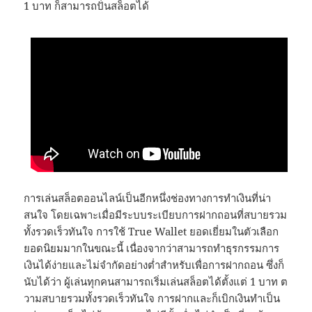
1 บาท ก็สามารถปั่นสล็อตได้
การเล่นสล็อตออนไลน์เป็นอีกหนึ่งช่องทางการทำเงินที่น่า
สนใจ โดยเฉพาะเมื่อมีระบบระเบียบการฝากถอนที่สบายรวม
ทั้งรวดเร็วทันใจ การใช้ True Wallet ยอดเยี่ยมในตัวเลือก
ยอดนิยมมากในขณะนี้ เนื่องจากว่าสามารถทำธุรกรรมการ
เงินได้ง่ายและไม่จำกัดอย่างต่ำสำหรับเพื่อการฝากถอน ซึ่งก็
นับได้ว่า ผู้เล่นทุกคนสามารถเริ่มเล่นสล็อตได้ตั้งแต่ 1 บาท ต
วามสบายรวมทั้งรวดเร็วทันใจ การฝากและก็เบิกเงินทำเป็น