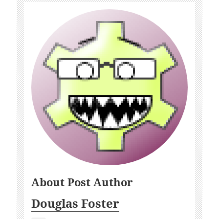
About Post Author
Douglas Foster