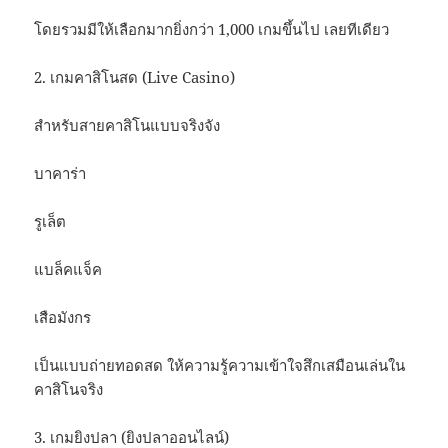
โดยรวมมีให้เลือกมากยิ่งกว่า 1,000 เกมขึ้นไป เลยทีเดียว
2. เกมคาสิโนสด (Live Casino)
สำหรับสายคาสิโนแบบจริงจัง
บาคาร่า
รูเล็ต
แบล็คแจ็ค
เสือมังกร
เป็นแบบถ่ายทอดสด ให้ความรู้ความเข้าใจสึกเสมือนเล่นใน
คาสิโนจริง
3. เกมยิงปลา (ยิงปลาออนไลน์)