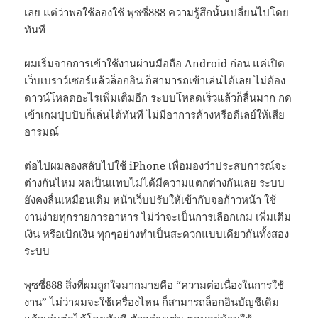
เลย แต่ว่าพอใช้ลองใช้ พุซซี่888 ความรู้สึกนั้นเปลี่ยนไปโดย
ทันที
ผมเริ่มจากการเข้าใช้งานผ่านมือถือ Android ก่อน แค่เปิด
เว็บเบราว์เซอร์แล้วล็อกอิน ก็สามารถเข้าเล่นได้เลย ไม่ต้อง
ดาวน์โหลดอะไรเพิ่มเติมอีก ระบบโหลดเร็วแล้วก็ลื่นมาก กด
เข้าเกมปุบปับก็เล่นได้ทันที ไม่มีอาการค้างหรือดีเลย์ให้เสีย
อารมณ์
ต่อไปผมลองสลับไปใช้ iPhone เพื่อมองว่าประสบการณ์จะ
ต่างกันไหม ผลเป็นแทบไม่ได้มีความแตกต่างกันเลย ระบบ
ยังคงลื่นเหมือนเดิม หน้าเว็บปรับให้เข้ากับจอก้าวหน้า ใช้
งานง่ายทุกรายการอาหาร ไม่ว่าจะเป็นการเลือกเกม เพิ่มเติม
เงิน หรือเบิกเงิน ทุกๆอย่างทำเป็นสะดวกแบบเดียวกันทั้งสอง
ระบบ
พุซซี่888 สิ่งที่ผมถูกใจมากมายคือ “ความต่อเนื่องในการใช้
งาน” ไม่ว่าผมจะใช้เครื่องไหน ก็สามารถล็อกอินบัญชีเดิม