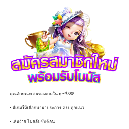
คุณลักษณะเด่นของเกมใน พุซซี่888
• มีเกมให้เลือกนานาประการ ครบทุกแนว
• เล่นง่าย ไม่สลับซับซ้อน