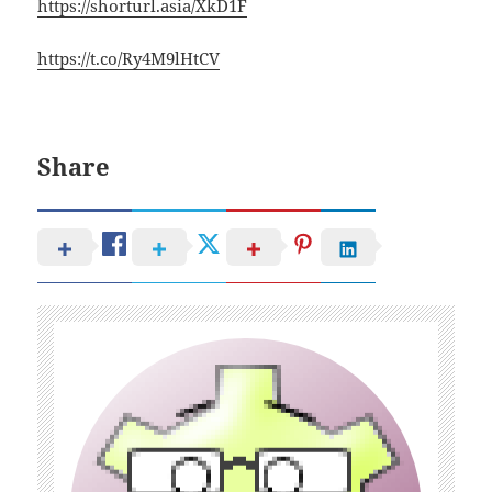
https://shorturl.asia/XkD1F
https://t.co/Ry4M9lHtCV
Share