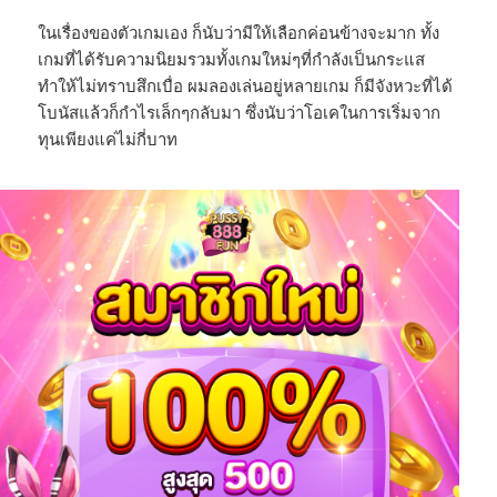
ในเรื่องของตัวเกมเอง ก็นับว่ามีให้เลือกค่อนข้างจะมาก ทั้ง
เกมที่ได้รับความนิยมรวมทั้งเกมใหม่ๆที่กำลังเป็นกระแส
ทำให้ไม่ทราบสึกเบื่อ ผมลองเล่นอยู่หลายเกม ก็มีจังหวะที่ได้
โบนัสแล้วก็กำไรเล็กๆกลับมา ซึ่งนับว่าโอเคในการเริ่มจาก
ทุนเพียงแค่ไม่กี่บาท