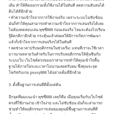
เดิม ทำให้คิดออกรวมทั้งใช้งานได้ในทันที ลดความสับสนได้
ดิบได้ดีอีกด้วย
• ทำความเข้าใจจากการใช้งานจริง: เพราะระบบไม่ซับซ้อน
มันก็ทำให้คุณสามารถทำความเข้าใจจากการเล่นจริงได้เลย
ไม่ต้องทดสอบเล่น พุซซี่888 ก่อนเล่นจริง ไหมจะต้องไปเรียน
รู้ผิดกติกาอีกด้วย กระตุ้นแล้วส่งผลให้มีการเกิดการพัฒนา
แล้วก็เข้าใจจากการเล่นจริงๆได้ในทันที
• ลดช่วงเวลาปรับพฤติกรรมในช่วงเริ่ม: แทนที่เราจะใช้เวลา
ยาวนานหลายวันสำหรับในการปรับพฤติกรรมให้คุ้นชินกับ
ระบบเว็บ เว็บไซต์ตรงของเราสามารถทำให้คุณเข้าใจพื้น
ฐานได้ภายในระยะเวลาไม่นานเลยครับผม ซึ่งคุณจะจุด
โฟกัสกับเกม pussy888 ได้อย่างเต็มที่อีกด้วย
3. ตั้งพื้นฐานการเล่นที่ดีตั้งแต่ต้น
อีกจุดที่ผมแนะนำ พุซซี่888 เลยก็คือ เมื่อคุณเริ่มกับเว็บไซต์
ตรงที่ใช้งานง่าย เข้าใจง่าย และไม่ซับซ้อน มันก็จะสามารถ
ช่วยทำให้พฤติกรรมการเล่นของคุณมีพื้นฐานการเล่นที่ดี