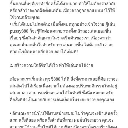
ขั้นตอนสั้นๆที่เราทำอีกครั้งได้ง่ายมาก ทำให้ไม่ต้องจำลำดับ
หรือกลัวว่าจะกดผิดตั้งแต่ต้น เนื่องจากถูกออกแบบมาไว้ให้
ใช้งานกล้วยๆเลย
• เริ่มได้แบบไม่กดดัน: เมื่อทั้งหมดทุกอย่างเข้าใจง่าย ผู้เล่น
pussy888 ก็จะรู้สึกผ่อนคลายรวมทั้งกล้าลองเล่นเยอะขึ้น
เรื่อยๆ ซึ่งมันสำคัญมากในช่วงเริ่มต้นของเรา เนื่องจากว่า
คุณจะมั่นอกมั่นใจสำหรับการเล่นมากขึ้น ไม่ต้องกลัวว่าจะ
ทำอะไรผิดพลาดอีกด้วย ลองได้เต็มที่!
2. สร้างความใกล้ชิดได้เร็ว ทำให้เล่นต่อได้ง่าย
เมื่อพวกเราเริ่มเล่น พุซซี่888 ได้ดี สิ่งที่ตามมาเลยก็คือ เราจะ
เล่นถัดไปได้เรื่อยเนื่องจากไม่ต้องคอยปรับพฤติกรรมใหม่อยู่
เสมอเวลา สามารถเข้ามาเล่นได้ในทันที ซึ่งนี่แหละนะครับ
คือสิ่งที่จำเป็นมากกับการเล่นสล็อตในระยะยาวของคุณเอง
• ลักษณะการนำไปใช้งานสม่ำเสมอ: ไม่ว่าคุณจะเข้าเล่นครั้ง
แรก ครั้งที่สอง หรือครั้งลำดับที่สาม ผมมั่นใจเลยว่า คุณจะ
สามารถใช้งานเว็บไซต์ได้แบบชิลๆเนื่องจากโครงสร้างยังคง