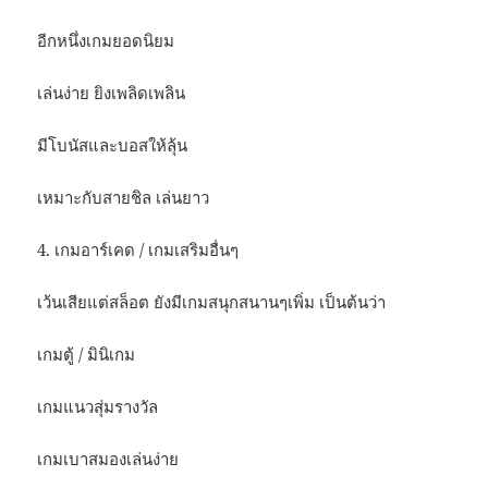
อีกหนึ่งเกมยอดนิยม
เล่นง่าย ยิงเพลิดเพลิน
มีโบนัสและบอสให้ลุ้น
เหมาะกับสายชิล เล่นยาว
4. เกมอาร์เคด / เกมเสริมอื่นๆ
เว้นเสียแต่สล็อต ยังมีเกมสนุกสนานๆเพิ่ม เป็นต้นว่า
เกมตู้ / มินิเกม
เกมแนวสุ่มรางวัล
เกมเบาสมองเล่นง่าย