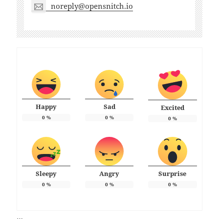
noreply@opensnitch.io
Happy
Sad
Excited
0
%
0
%
0
%
Sleepy
Angry
Surprise
0
%
0
%
0
%
…