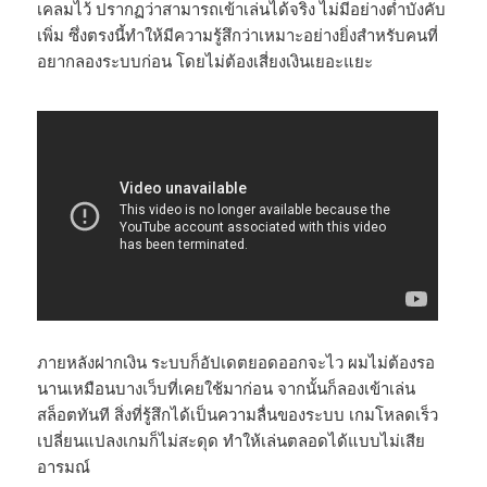
เคลมไว้ ปรากฏว่าสามารถเข้าเล่นได้จริง ไม่มีอย่างต่ำบังคับ
เพิ่ม ซึ่งตรงนี้ทำให้มีความรู้สึกว่าเหมาะอย่างยิ่งสำหรับคนที่
อยากลองระบบก่อน โดยไม่ต้องเสี่ยงเงินเยอะแยะ
ภายหลังฝากเงิน ระบบก็อัปเดตยอดออกจะไว ผมไม่ต้องรอ
นานเหมือนบางเว็บที่เคยใช้มาก่อน จากนั้นก็ลองเข้าเล่น
สล็อตทันที สิ่งที่รู้สึกได้เป็นความลื่นของระบบ เกมโหลดเร็ว
เปลี่ยนแปลงเกมก็ไม่สะดุด ทำให้เล่นตลอดได้แบบไม่เสีย
อารมณ์