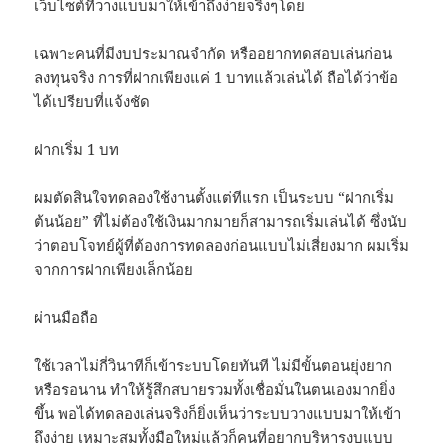
เว็บไซต์ที่วางแบบมาให้เข้าถึงง่ายจริงๆโดย
เฉพาะคนที่มีงบประมาณจำกัด หรืออยากทดสอบเล่นก่อน
ลงทุนจริง การที่ฝากเพียงแค่ 1 บาทแล้วเล่นได้ ถือได้ว่าข้อ
ได้เปรียบที่แจ้งชัด
ฝากเริ่ม 1 บท
ผมตัดสินใจทดลองใช้งานตั้งแต่ทีแรก เป็นระบบ “ฝากเริ่ม
ต้นน้อย” ที่ไม่ต้องใช้เงินมากมายก็สามารถเริ่มเล่นได้ ซึ่งนับ
ว่าตอบโจทย์ผู้ที่ต้องการทดลองก่อนแบบไม่เสี่ยงมาก ผมเริ่ม
จากการฝากเพียงเล็กน้อย
ผ่านมือถือ
ใช้เวลาไม่กี่วินาทีก็เข้าระบบโดยทันที ไม่มีขั้นตอนยุ่งยาก
หรือรอนาน ทำให้รู้สึกสบายรวมทั้งเชื่อมั่นในตนเองมากยิ่ง
ขึ้น พอได้ทดลองเล่นจริงก็ยิ่งเห็นว่าระบบวางแบบมาให้เข้า
ถึงง่าย เหมาะสมทั้งมือใหม่แล้วก็คนที่อยากบริหารงบแบบ