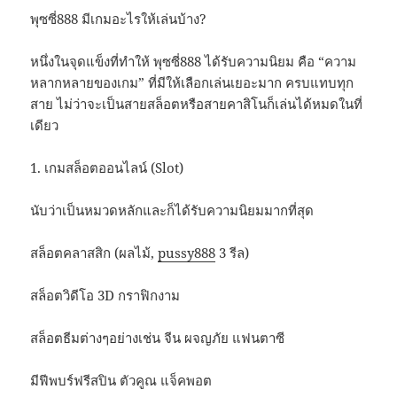
พุซซี่888 มีเกมอะไรให้เล่นบ้าง?
หนึ่งในจุดแข็งที่ทำให้ พุซซี่888 ได้รับความนิยม คือ “ความ
หลากหลายของเกม” ที่มีให้เลือกเล่นเยอะมาก ครบแทบทุก
สาย ไม่ว่าจะเป็นสายสล็อตหรือสายคาสิโนก็เล่นได้หมดในที่
เดียว
1. เกมสล็อตออนไลน์ (Slot)
นับว่าเป็นหมวดหลักและก็ได้รับความนิยมมากที่สุด
สล็อตคลาสสิก (ผลไม้,
pussy888
3 รีล)
สล็อตวิดีโอ 3D กราฟิกงาม
สล็อตธีมต่างๆอย่างเช่น จีน ผจญภัย แฟนตาซี
มีฟีพบร์ฟรีสปิน ตัวคูณ แจ็คพอต