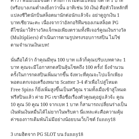
(หรือบางเกมต่ำลงยิ่งกว่านั้น อาทิเช่น 50 เงิน) คือหัวใจหลักที่
แปลงชีวิตนักปั่นสล็อตมานักต่อนักแล้วจ้ะ อย่าดูถูกเงิน 1
บาทเชียวนะคะ เนื่องจากว่าอัลกอริทึมของเกมสล็อต PG
ดีไซน์มาให้รางวัลแจ็กพอเพียงตรวมทั้งฟีเจอร์คูณเงินรางวัล
(Multipliers) ดำเนินการตามรูปทรงรอบการสปิน ไม่ใช่
ตามจำนวนเงินเบท!
นั่นถือได้ว่า ถ้าคุณมีทุน 100 บาท แล้วก็คุณปรับเบทตาละ 1
บาท คุณจะมีโอกาสกดสปินลุ้นโชคถึง 100 ครั้ง! ยิ่งจำนวน
ครั้งในการกดสปินเพิ่มมากขึ้น จังหวะที่คุณจะไปแจ็กเพียง
พอตแตกเจอเครื่องหมาย Scatter 3-4 ตัวเพื่อไปสู่โหมด
Free Spins ก็ยิ่งเพิ่มสูงขึ้นเป็นทวีคูณ รวมทั้งเมื่อเข้าสู่โหมด
ฟรีสปินแล้ว ค่าย PG เขาลือชื่อเรื่องตัวคูณดุอยู่แล้วจ้ะ คูณ
10 คูณ 50 คูณ 100 จากเบท 1 บาท ก็สามารถเปลี่ยนร่างเป็น
เงินพันเงินหมื่นได้ไม่ยากในพริบตา นี่แหละค่ะคือความคุ้ม
ค่าของการเดิมพันไม่มีอย่างน้อยบนเว็บไซต์ funny18
3 เกมฮิตจาก PG SLOT บน funny18