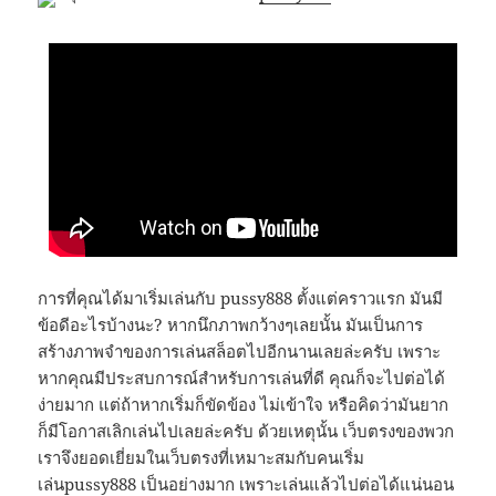
การที่คุณได้มาเริ่มเล่นกับ pussy888 ตั้งแต่คราวแรก มันมี
ข้อดีอะไรบ้างนะ? หากนึกภาพกว้างๆเลยนั้น มันเป็นการ
สร้างภาพจำของการเล่นสล็อตไปอีกนานเลยล่ะครับ เพราะ
หากคุณมีประสบการณ์สำหรับการเล่นที่ดี คุณก็จะไปต่อได้
ง่ายมาก แต่ถ้าหากเริ่มก็ขัดข้อง ไม่เข้าใจ หรือคิดว่ามันยาก
ก็มีโอกาสเลิกเล่นไปเลยล่ะครับ ด้วยเหตุนั้น เว็บตรงของพวก
เราจึงยอดเยี่ยมในเว็บตรงที่เหมาะสมกับคนเริ่ม
เล่นpussy888 เป็นอย่างมาก เพราะเล่นแล้วไปต่อได้แน่นอน