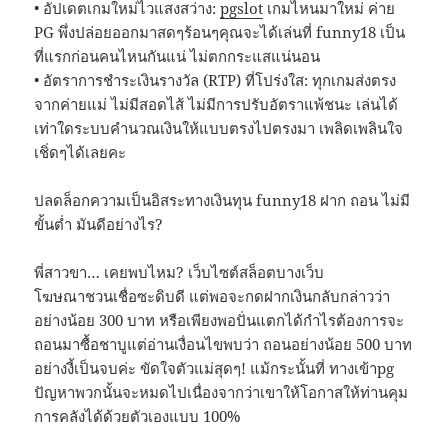
• อัปเดตเกมใหม่ไวแสงสว่าง:
pgslot
เกมไหนมาใหม่ ค่าย
PG พึ่งปล่อยออกมาสดๆร้อนๆคุณจะได้เล่นที่ funny18 เป็น
ที่แรกก่อนคนไหนกันแน่ ไม่ตกกระแสแน่นอน
• อัตราการชำระเงินรางวัล (RTP) ที่โปร่งใส: ทุกเกมส่งตรง
จากค่ายแม่ ไม่มีสอดไส้ ไม่มีการปรับอัตราแพ้ชนะ เล่นได้
เท่าใดระบบคำนวณเงินให้แบบตรงไปตรงมา เพลิดเพลินใจ
เชิ่ดๆได้เลยคะ
ปลดล็อกความเป็นอิสระทางเงินทุน funny18 ฝาก ถอน ไม่มี
ขั้นต่ำ มันดีอย่างไร?
พี่สาวขา… เคยพบไหม? เว็บไซต์สล็อตบางเว็บ
โฆษณาชวนเชื่อซะดิบดี แต่พอจะกดฝากเงินกลับกล่าวว่า
อย่างน้อย 300 บาท หรือเพียงพอปั่นแตกได้กำไรต้องการจะ
ถอนมาซื้อชาบูแต่อ่านเงื่อนไขพบว่า ถอนอย่างน้อย 500 บาท
อย่างงี้เป็นจบค่ะ ขัดใจตัวแม่สุดๆ! แม้กระนั้นที่ ทางเข้าpg
ปัญหาพวกนั้นจะหมดไปเนื่องจากว่าเขาให้โอกาสให้ท่านคุม
การคลังได้ด้วยตัวเองแบบ 100%