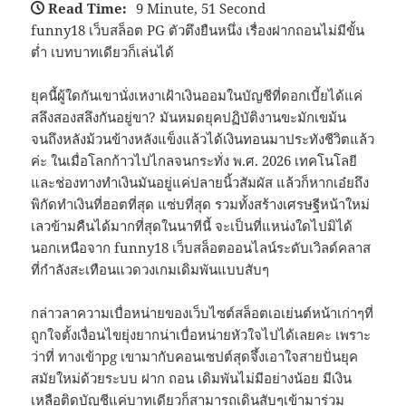
Read Time:
9 Minute, 51 Second
funny18 เว็บสล็อต PG ตัวตึงยืนหนึ่ง เรื่องฝากถอนไม่มีขั้น
ต่ำ เบทบาทเดียวก็เล่นได้
ยุคนี้ผู้ใดกันเขานั่งเหงาเฝ้าเงินออมในบัญชีที่ดอกเบี้ยได้แค่
สลึงสองสลึงกันอยู่ขา? มันหมดยุคปฏิบัติงานขะมักเขม้น
จนถึงหลังม้วนข้างหลังแข็งแล้วได้เงินทอนมาประทังชีวิตแล้ว
ค่ะ ในเมื่อโลกก้าวไปไกลจนกระทั่ง พ.ศ. 2026 เทคโนโลยี
และช่องทางทำเงินมันอยู่แค่ปลายนิ้วสัมผัส แล้วก็หากเอ๋ยถึง
พิกัดทำเงินที่ฮอตที่สุด แซ่บที่สุด รวมทั้งสร้างเศรษฐีหน้าใหม่
เลวข้ามคืนได้มากที่สุดในนาทีนี้ จะเป็นที่แหน่งใดไปมิได้
นอกเหนือจาก funny18 เว็บสล็อตออนไลน์ระดับเวิลด์คลาส
ที่กำลังสะเทือนแวดวงเกมเดิมพันแบบสับๆ
กล่าวลาความเบื่อหน่ายของเว็บไซต์สล็อตเอเย่นต์หน้าเก่าๆที่
ถูกใจตั้งเงื่อนไขยุ่งยากน่าเบื่อหน่ายหัวใจไปได้เลยคะ เพราะ
ว่าที่ ทางเข้าpg เขามากับคอนเซปต์สุดจึ้งเอาใจสายปั่นยุค
สมัยใหม่ด้วยระบบ ฝาก ถอน เดิมพันไม่มีอย่างน้อย มีเงิน
เหลือติดบัญชีแค่บาทเดียวก็สามารถเดินสับๆเข้ามาร่วม