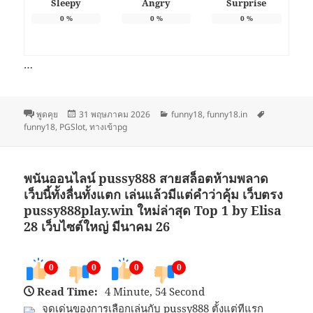
Sleepy
Angry
Surprise
0
%
0
%
0
%
…
รูป
เขียน
หมวด
ป้าย
พูดคุย
31 พฤษภาคม 2026
funny18
,
funny18.in
แบบ
เมื่อ
หมู่
กำกับ
funny18
,
PGSlot
,
ทางเข้าpg
เรื่อง
พนันออนไลน์ pussy888 สายสล็อตห้ามพลาด
เว็บนี้ทั้งลื่นทั้งแตก เล่นแล้วมีแต่คำว่าคุ้ม เว็บตรง
pussy888play.win ใหม่ล่าสุด Top 1 by Elisa
28 เว็บไซต์ใหญ่ มีนาคม 26
0
0
0
0
Read Time:
4 Minute, 54 Second
จุดเด่นของการเลือกเล่นกับ
pussy888
ตั้งแต่ทีแรก