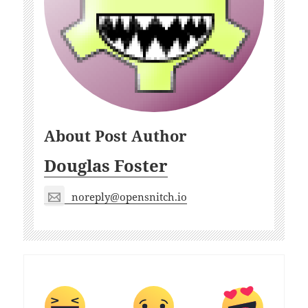
About Post Author
Douglas Foster
noreply@opensnitch.io