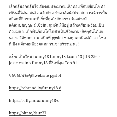
เลิกกลุ้มอกกลุ้มใจเรื่องงบประมาณ เลิกท้อแท้กับเงื่อนไขทำ
เทิร์นที่ไม่น่าสนใจ แล้วก้าวเข้ามาสัมผัสประสบการณ์การปั่น
สล็อตที่อิสระและก็เริ่ดที่สุดไปกับเรา เล่นอย่างมี
สติสัมปชัญญะ มีเชิงชั้น คุมเงินให้อยู่ แล้วเตรียมพร้อมเป็น
ตัวแม่สายเบิกเงินก้อนโตไปดำเนินชีวิตงามๆชิคๆกันได้เลย
นะ ขอให้ทุกการกดสปินที่ pgslot ของทุกคนมีแต่คำว่า โชค
ดี ปัง แจ็กพอเพียงตแตกกระจายรัวๆนะคะ!
สล็อตเปิดใหม่ funny18 funny18d.com 13 JUN 2569
Josie casino funny18 ที่ฮิตที่สุด Top 91
ขอขอบพระคุณwebsite
pgslot
https://rebrand.ly/funny18-d
https://cutly.info/funny18-d
https://bitt.to/dsur77