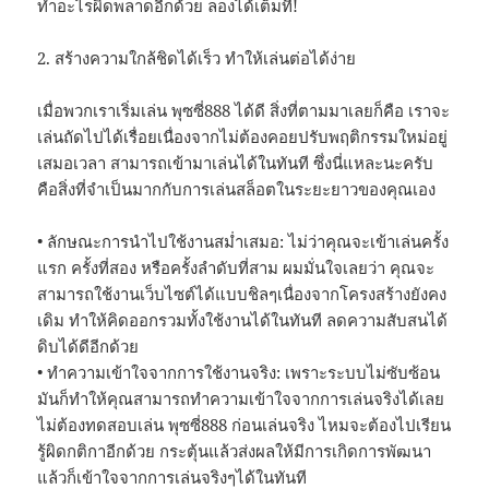
ทำอะไรผิดพลาดอีกด้วย ลองได้เต็มที่!
2. สร้างความใกล้ชิดได้เร็ว ทำให้เล่นต่อได้ง่าย
เมื่อพวกเราเริ่มเล่น พุซซี่888 ได้ดี สิ่งที่ตามมาเลยก็คือ เราจะ
เล่นถัดไปได้เรื่อยเนื่องจากไม่ต้องคอยปรับพฤติกรรมใหม่อยู่
เสมอเวลา สามารถเข้ามาเล่นได้ในทันที ซึ่งนี่แหละนะครับ
คือสิ่งที่จำเป็นมากกับการเล่นสล็อตในระยะยาวของคุณเอง
• ลักษณะการนำไปใช้งานสม่ำเสมอ: ไม่ว่าคุณจะเข้าเล่นครั้ง
แรก ครั้งที่สอง หรือครั้งลำดับที่สาม ผมมั่นใจเลยว่า คุณจะ
สามารถใช้งานเว็บไซต์ได้แบบชิลๆเนื่องจากโครงสร้างยังคง
เดิม ทำให้คิดออกรวมทั้งใช้งานได้ในทันที ลดความสับสนได้
ดิบได้ดีอีกด้วย
• ทำความเข้าใจจากการใช้งานจริง: เพราะระบบไม่ซับซ้อน
มันก็ทำให้คุณสามารถทำความเข้าใจจากการเล่นจริงได้เลย
ไม่ต้องทดสอบเล่น พุซซี่888 ก่อนเล่นจริง ไหมจะต้องไปเรียน
รู้ผิดกติกาอีกด้วย กระตุ้นแล้วส่งผลให้มีการเกิดการพัฒนา
แล้วก็เข้าใจจากการเล่นจริงๆได้ในทันที