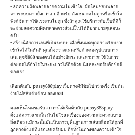
• ลดความผิดพลาดจากความไม่เข้าใจ: มือใหม่ชอบพลาด
จากระบบมากยิ่งกว่าเกมอีกครับ ดังเช่น กดไม่ถูกหรือเข้าใจ
ฟังก์ชันการใช้แรงงานไม่ถูก ซึ่งถ้าคุณใช้บริการกับเว็บที่ดีก็
จะช่วยลดความผิดพลาดตรงส่วนนี้ไปได้ดีมากมายๆเลยนะ
ครับ
• สร้างนิสัยการเล่นที่เป็นระบบ: เมื่อทั้งหมดทุกอย่างเรียบง่าย
เข้าใจได้ในทันที คุณก็จะวางแผนหรือกำหนดรูปแบบการ
เล่น พุซซี่888 ของตนได้อย่างอิสระ และสามารถใช้ในการ
ต่อยอดได้กำไรในระยะยาวได้อีกด้วย นี่แหละขอรับคือข้อดี
ของเรา
เลือกต้นกับ pussy888play เว็บตรงดีมีชัยไปกว่าครึ่ง เริ่มต้น
ง่ายไม่สลับซับซ้อน ลองเลย!
มองเห็นไหมขอรับว่า การได้เริ่มต้นกับ pussy888play
ตั้งแต่คราวแรกนั้น มันไม่ใช่แค่เรื่องของความสะดวกสบาย
สิ่งเดียว แม้กระนั้นมันเป็นการปูพื้นฐานการเล่นสล็อตให้ถูกที่
ถูกทางตั้งแต่ทีแรกเลยครับผม อีกทั้งในทางของความเข้าใจ