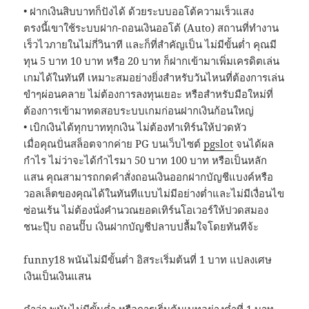
• ฝากเงินสิบบาทก็ปังได้ ด้วยระบบออโต้ความเร็วแสง
ตรงนี้เขาใช้ระบบฝาก-ถอนเงินออโต้ (Auto) สถานที่ทำงาน
เร็วไวภายในไม่กี่วินาที และก็ที่สำคัญเป็น ไม่มีขั้นต่ำ คุณมี
ทุน 5 บาท 10 บาท หรือ 20 บาท ก็ฝากเข้ามาเพิ่มเครดิตเล่น
เกมได้ในทันที เหมาะสมอย่างยิ่งสำหรับวันไหนที่ต้องการเล่น
ขำๆผ่อนคลาย ไม่ต้องการลงทุนเยอะ หรือสำหรับมือใหม่ที่
ต้องการเข้ามาทดสอบระบบเกมก่อนฝากเงินก้อนใหญ่
• เบิกเงินได้ทุกบาททุกเงิน ไม่ต้องทำเทิร์นให้ปวดหัว
เมื่อคุณปั่นสล็อตจากค่าย PG บนเว็บไซต์
pgslot
จนได้ผล
กำไร ไม่ว่าจะได้กำไรมา 50 บาท 100 บาท หรือเป็นหลัก
แสน คุณสามารถกดคำสั่งถอนเงินออกฝากบัญชีแบงค์หรือ
วอลเล็ตของคุณได้ในทันทีแบบไม่มีอย่างต่ำและไม่มีเงื่อนไข
ซ่อนเร้น ไม่ต้องนั่งคำนวณยอดเทิร์นโอเวอร์ให้ปวดสมอง
ชนะปุ๊บ ถอนปั๊บ เงินฝากบัญชีปลาบปลื้มใจโดยทันทีจ้ะ
funny18 พนันไม่มีขั้นต่ำ อิสระเริ่มต้นที่ 1 บาท แปลงเศษ
เงินเป็นเงินแสน
คำว่า พนันไม่มีขั้นต่ำ หรือการเริ่มต้นเบทอย่างต่ำที่ 1 บาท