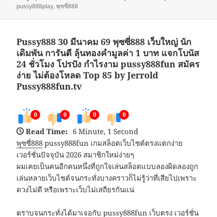
แบบ
เมื่อ
หมู่
กำกับ
pussy888play
,
พุซซี่888
เรื่อง
Pussy888 30 มีนาคม 69 พุซซี่888 เว็บใหญ่ นัก
เดิมพัน การันตี ลุ้นทองคำมูลค่า 1 บาท แจกโบนัส
24 ชั่วโมง โปรปัง กำไรงาม pussy888fun สมัคร
ง่าย ไม่ต้องโหลด Top 85 by Jerrold
Pussy888fun.tv
0
0
0
0
Read Time:
6 Minute, 1 Second
พุซซี่888
pussy888fun เกมสล็อตเว็บไซต์ตรงแตกง่าย
เวอร์ชั่นปัจจุบัน 2026 สมาชิกใหม่ง่ายๆ
ผมเคยเป็นคนอีกคนหนึ่งที่ถูกใจเล่นสล็อตแบบลองผิดลองถูก
เล่นหลายเว็บไซต์จนกระทั่งบางคราวก็ไม่รู้ว่าที่เสียไปเพราะ
ดวงไม่ดี หรือเพราะเว็บไม่เสถียรกันแน่
ตราบจนกระทั่งได้มาเจอกับ pussy888fun เว็บตรง เวอร์ชั่น