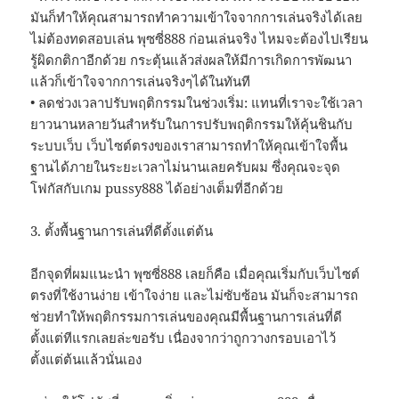
มันก็ทำให้คุณสามารถทำความเข้าใจจากการเล่นจริงได้เลย
ไม่ต้องทดสอบเล่น พุซซี่888 ก่อนเล่นจริง ไหมจะต้องไปเรียน
รู้ผิดกติกาอีกด้วย กระตุ้นแล้วส่งผลให้มีการเกิดการพัฒนา
แล้วก็เข้าใจจากการเล่นจริงๆได้ในทันที
• ลดช่วงเวลาปรับพฤติกรรมในช่วงเริ่ม: แทนที่เราจะใช้เวลา
ยาวนานหลายวันสำหรับในการปรับพฤติกรรมให้คุ้นชินกับ
ระบบเว็บ เว็บไซต์ตรงของเราสามารถทำให้คุณเข้าใจพื้น
ฐานได้ภายในระยะเวลาไม่นานเลยครับผม ซึ่งคุณจะจุด
โฟกัสกับเกม pussy888 ได้อย่างเต็มที่อีกด้วย
3. ตั้งพื้นฐานการเล่นที่ดีตั้งแต่ต้น
อีกจุดที่ผมแนะนำ พุซซี่888 เลยก็คือ เมื่อคุณเริ่มกับเว็บไซต์
ตรงที่ใช้งานง่าย เข้าใจง่าย และไม่ซับซ้อน มันก็จะสามารถ
ช่วยทำให้พฤติกรรมการเล่นของคุณมีพื้นฐานการเล่นที่ดี
ตั้งแต่ทีแรกเลยล่ะขอรับ เนื่องจากว่าถูกวางกรอบเอาไว้
ตั้งแต่ต้นแล้วนั่นเอง