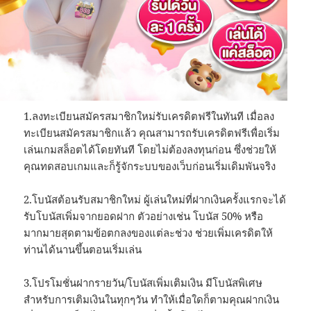
1.ลงทะเบียนสมัครสมาชิกใหม่รับเครดิตฟรีในทันที เมื่อลง
ทะเบียนสมัครสมาชิกแล้ว คุณสามารถรับเครดิตฟรีเพื่อเริ่ม
เล่นเกมสล็อตได้โดยทันที โดยไม่ต้องลงทุนก่อน ซึ่งช่วยให้
คุณทดสอบเกมและก็รู้จักระบบของเว็บก่อนเริ่มเดิมพันจริง
2.โบนัสต้อนรับสมาชิกใหม่ ผู้เล่นใหม่ที่ฝากเงินครั้งแรกจะได้
รับโบนัสเพิ่มจากยอดฝาก ตัวอย่างเช่น โบนัส 50% หรือ
มากมายสุดตามข้อตกลงของแต่ละช่วง ช่วยเพิ่มเครดิตให้
ท่านได้นานขึ้นตอนเริ่มเล่น
3.โปรโมชั่นฝากรายวัน/โบนัสเพิ่มเติมเงิน มีโบนัสพิเศษ
สำหรับการเติมเงินในทุกๆวัน ทำให้เมื่อใดก็ตามคุณฝากเงิน