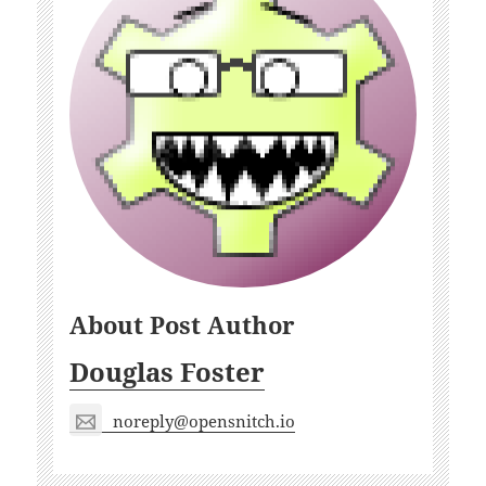
About Post Author
Douglas Foster
noreply@opensnitch.io