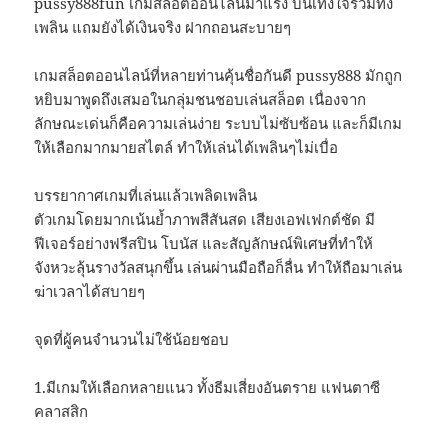
pussy888fun เกมสล็อตออนไลน์มาแรง บันเทิงใจรวมทั้ง
เพลิน แถมยังได้เงินจริง ฝากถอนสะบายๆ
เกมสล็อตออนไลน์ที่หลายท่านคุ้นชื่อกันดี pussy888 มักถูก
หยิบมาพูดถึงเสมอในกลุ่มชนชอบเล่นสล็อต เนื่องจาก
ลักษณะเด่นก็คือความเล่นง่าย ระบบไม่ซับซ้อน และก็มีเกม
ให้เลือกมากมายสไตล์ ทำให้เล่นได้เพลินๆไม่เบื่อ
บรรยากาศเกมที่เล่นแล้วเพลิดเพลิน
ตัวเกมโดยมากเน้นย้ำภาพสีสันสด เสียงเอฟเฟกต์ชัด มี
ฟีเจอร์อย่างฟรีสปิน โบนัส และสัญลักษณ์พิเศษที่ทำให้
จังหวะลุ้นรางวัลสนุกขึ้น เล่นผ่านมือถือก็ลื่น ทำให้ถือมาเล่น
ฆ่าเวลาได้สบายๆ
จุดที่ผู้คนจำนวนไม่ใช้น้อยชอบ
1.มีเกมให้เลือกหลายแนว ทั้งธีมเสี่ยงอันตราย แฟนตาซี
คลาสสิก