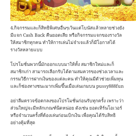
4.กิจกรรมและก็สิทธิพิเศษอื่นๆเว้นแต่โบนัสแล้วหลายช่วงยัง
มีแจก Cash Back คืนยอดเสีย หรือกิจกรรมแจกของรางวัล
ให้สมาชิกทุกคน ทำให้การเล่นไม่จำเจแล้วก็มีโอกาสได้
รางวัลหลายแบบ
โปรโมชั่นพวกนี้มักออกแบบมาให้ทั้ง สมาชิกใหม่และก็
สมาชิกเก่า สามารถเลือกรับได้ตามสมควรของช่วงเวลาและ
กรรมวิธีการฝากเงินของแต่ละคน ทำให้คุณมีตัวช่วยเพิ่มทุน
และก็ช่องทางชนะมากเพิ่มขึ้นเมื่อเล่นเกมบน pussy888fun
อย่าลืมตรวจข้อตกลงของโปรโมชั่นก่อนรับทุกครั้ง เพราะว่า
ส่วนใหญ่จะมีหลักเกณฑ์นิดหน่อย ดังเช่น ยอดเทิร์นโอเวอร์
หรือจำนวนครั้งที่ต้องเล่นก่อนเบิกเงิน เพื่อคุณได้รับสิทธิ
อย่างคุ้มที่สุด