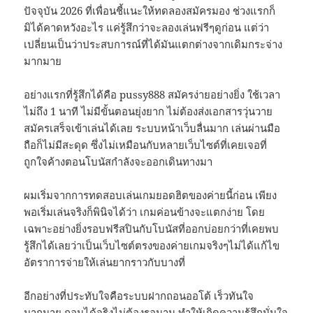
ปัจจุบัน 2026 ที่เพื่อนชี้แนะให้ทดลองสมัครมอง ช่วงแรกก็
มิได้คาดหวังอะไร แค่รู้สึกว่าจะลองเล่นฟรีๆดูก่อน แต่ว่า
เปลี่ยนเป็นว่าประสบการณ์ที่ได้มันแตกต่างจากเดิมกระจ่าง
มากมาย
อย่างแรกที่รู้สึกได้คือ pussy888 สมัครง่ายอย่างยิ่ง ใช้เวลา
ไม่ถึง 1 นาที ไม่มีขั้นตอนยุ่งยาก ไม่ต้องส่งเอกสารวุ่นวาย
สมัครเสร็จเข้าเล่นได้เลย ระบบหน้าเว็บลื่นมาก เล่นผ่านมือ
ถือก็ไม่มีสะดุด ซึ่งไม่เหมือนกับหลายเว็บไซต์ที่เคยเจอที่
ถูกใจค้างตอนโบนัสกำลังจะออกเดินทางมา
ผมเริ่มจากการทดสอบเล่นเกมยอดฮิตของค่ายนี้ก่อน เพียง
พอเริ่มเล่นจริงก็พินิจได้ว่า เกมค่อนข้างจะแตกง่าย โดย
เฉพาะอย่างยิ่งรอบฟรีสปินกับโบนัสที่ออกบ่อยกว่าที่เคยพบ
รู้สึกได้เลยว่าเป็นเว็บไซต์ตรงของค่ายเกมจริงๆไม่ได้แก้ไข
อัตราการจ่ายให้เล่นยากราวกับบางที่
อีกอย่างที่ประทับใจคือระบบฝากถอนออโต้ เร็วทันใจ
มากมาย ถอนได้จริงไม่ต้องรอนาน ทำให้เกิดความรู้สึกมั่นใจ