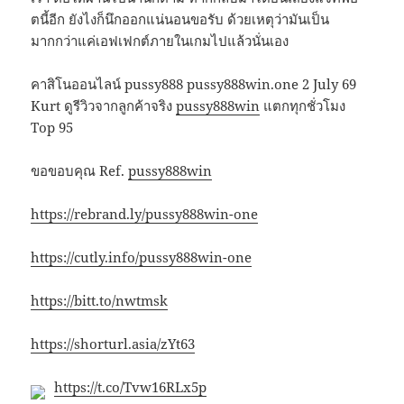
ตนี้อีก ยังไงก็นึกออกแน่นอนขอรับ ด้วยเหตุว่ามันเป็น
มากกว่าแค่เอฟเฟกต์ภายในเกมไปแล้วนั่นเอง
คาสิโนออนไลน์ pussy888 pussy888win.one 2 July 69
Kurt ดูรีวิวจากลูกค้าจริง
pussy888win
แตกทุกชั่วโมง
Top 95
ขอขอบคุณ Ref.
pussy888win
https://rebrand.ly/pussy888win-one
https://cutly.info/pussy888win-one
https://bitt.to/nwtmsk
https://shorturl.asia/zYt63
https://t.co/Tvw16RLx5p