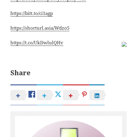
https://bitt.to/ci1agp
https://shorturl.asia/Wdzo5
https://t.co/UkDwlulQHv
Share