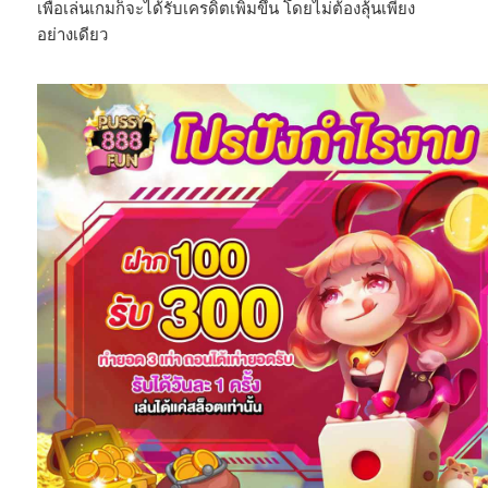
เพื่อเล่นเกมก็จะได้รับเครดิตเพิ่มขึ้น โดยไม่ต้องลุ้นเพียง
อย่างเดียว