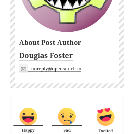
About Post Author
Douglas Foster
noreply@opensnitch.io
Happy
Sad
Excited